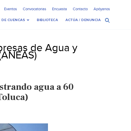
Eventos
Convocatorias
Encuesta
Contacto
Apóyanos
 DE CUENCAS
BIBLIOTECA
ACTÚA / DENUNCIA
presas de Agua y
 (ANEAS)
trando agua a 60
Toluca)