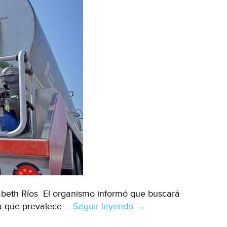
zabeth Ríos El organismo informó que buscará
gua que prevalece …
Seguir leyendo
EDOMEX:
→
Continúa