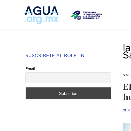
l
S
SÚSCRIBETE AL BOLETÍN
Email
NAC
E
h
01 M