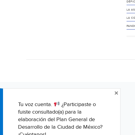
DÉFIC
LA A
LA C
PANDE
×
Tu voz cuenta.
¿Participaste o
fuiste consultado(a) para la
elaboración del Plan General de
Desarrollo de la Ciudad de México?
¡Cuéntanos!