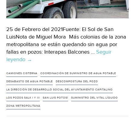
25 de Febrero del 2021Fuente: El Sol de San
LuisNota de Miguel Mora Más colonias de la zona
metropolitana se están quedando sin agua por
fallas en pozos: Interapas Balcones …
Seguir
leyendo
SLP:Sigue
→
problemática
del
CAMIONES CISTERNA
COORDINACIÓN DE SUMINISTRO DE AGUA POTABLE
agua
DESABASTO DE AGUA POTABLE
DESCOMPOSTURA DEL POZO
en
LA DIRECCIÓN DE DESARROLLO SOCIAL DEL AYUNTAMIENTO CAPITALINO
SLP.
LOS POZOS SALK I Y III
SAN LUIS POTOSÍ
SUMINISTRO DEL VITAL LÍQUIDO
Balcones
ZONA METROPOLITANA
del
Valle
se
queda