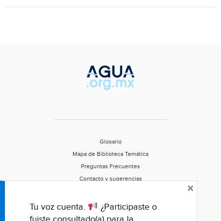
sin
suministro
(El
Sol
de
San
Luis)
Glosario
Mapa de Biblioteca Temática
Preguntas Frecuentes
Contacto y sugerencias
×
Aviso de privacidad
Califica este portal
Tu voz cuenta.
¿Participaste o
fuiste consultado(a) para la