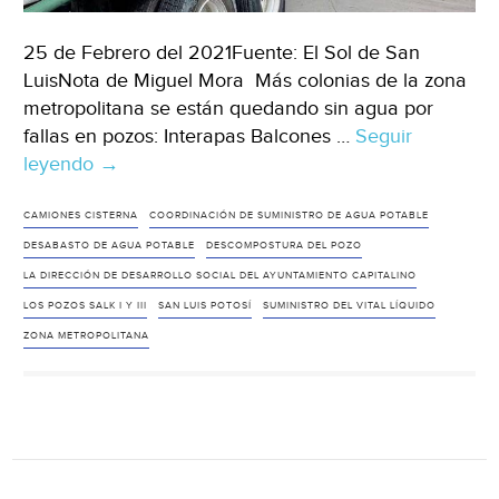
25 de Febrero del 2021Fuente: El Sol de San
LuisNota de Miguel Mora Más colonias de la zona
metropolitana se están quedando sin agua por
fallas en pozos: Interapas Balcones …
Seguir
leyendo
SLP:Sigue
→
problemática
del
CAMIONES CISTERNA
COORDINACIÓN DE SUMINISTRO DE AGUA POTABLE
agua
DESABASTO DE AGUA POTABLE
DESCOMPOSTURA DEL POZO
en
LA DIRECCIÓN DE DESARROLLO SOCIAL DEL AYUNTAMIENTO CAPITALINO
SLP.
LOS POZOS SALK I Y III
SAN LUIS POTOSÍ
SUMINISTRO DEL VITAL LÍQUIDO
Balcones
ZONA METROPOLITANA
del
Valle
se
queda
sin
suministro