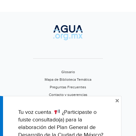
(El
Sol
de
San
Luis)
Glosario
Mapa de Biblioteca Temática
Preguntas Frecuentes
Contacto y sugerencias
×
Aviso de privacidad
Califica este portal
Tu voz cuenta.
¿Participaste o
fuiste consultado(a) para la
elaboración del Plan General de
Desarrollo de la Ciudad de México?