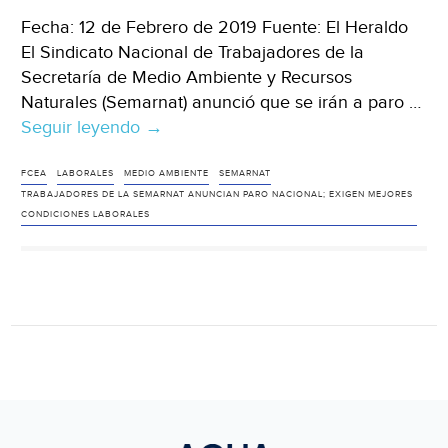
Fecha: 12 de Febrero de 2019 Fuente: El Heraldo
El Sindicato Nacional de Trabajadores de la
Secretaría de Medio Ambiente y Recursos
Naturales (Semarnat) anunció que se irán a paro …
Seguir leyendo
Trabajadores
→
de
la
FCEA
LABORALES
MEDIO AMBIENTE
SEMARNAT
TRABAJADORES DE LA SEMARNAT ANUNCIAN PARO NACIONAL; EXIGEN MEJORES
Semarnat
CONDICIONES LABORALES
anuncian
paro
nacional;
exigen
mejores
condiciones
laborales
(El
Heraldo)