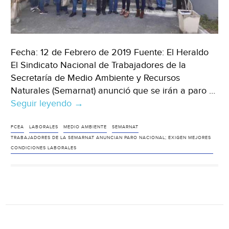
Fecha: 12 de Febrero de 2019 Fuente: El Heraldo
El Sindicato Nacional de Trabajadores de la
Secretaría de Medio Ambiente y Recursos
Naturales (Semarnat) anunció que se irán a paro …
Seguir leyendo
Trabajadores
→
de
la
FCEA
LABORALES
MEDIO AMBIENTE
SEMARNAT
TRABAJADORES DE LA SEMARNAT ANUNCIAN PARO NACIONAL; EXIGEN MEJORES
Semarnat
CONDICIONES LABORALES
anuncian
paro
nacional;
exigen
mejores
condiciones