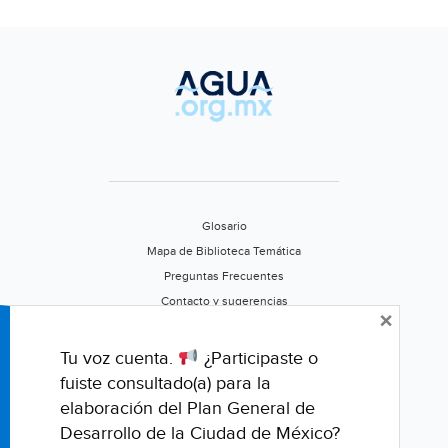
laborales
(El
Heraldo)
Glosario
Mapa de Biblioteca Temática
Preguntas Frecuentes
Contacto y sugerencias
×
Aviso de privacidad
Califica este portal
Tu voz cuenta.
¿Participaste o
fuiste consultado(a) para la
elaboración del Plan General de
Desarrollo de la Ciudad de México?