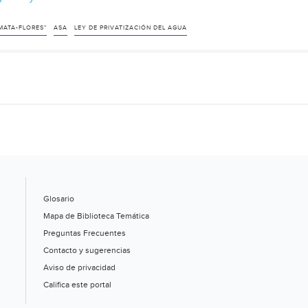
coordinadora
Agua
MATA-FLORES"
ASA
LEY DE PRIVATIZACIÓN DEL AGUA
para
todos
advierte
sobre
posible
albazo
en
San
Lázaro
Glosario
para
Mapa de Biblioteca Temática
aprobar
Preguntas Frecuentes
ley
Contacto y sugerencias
que
Aviso de privacidad
privatizaría
Califica este portal
el
agua