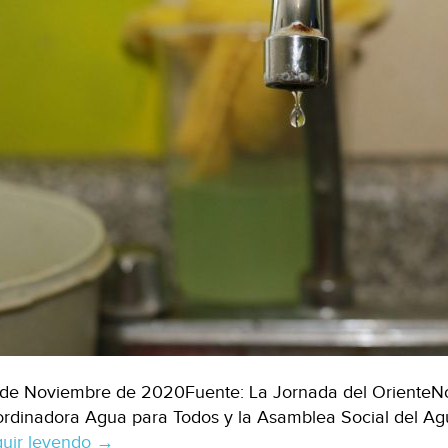
de Noviembre de 2020Fuente: La Jornada del OrienteNot
rdinadora Agua para Todos y la Asamblea Social del Agua
uir leyendo
La
→