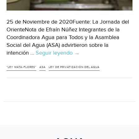
25 de Noviembre de 2020Fuente: La Jornada del
OrienteNota de Efraín Núñez Integrantes de la
Coordinadora Agua para Todos y la Asamblea
Social del Agua (ASA) advirtieron sobre la
intención …
Seguir leyendo
La
→
coordinadora
Agua
"LEY MATA-FLORES"
ASA
LEY DE PRIVATIZACIÓN DEL AGUA
para
todos
advierte
sobre
posible
albazo
en
San
Lázaro