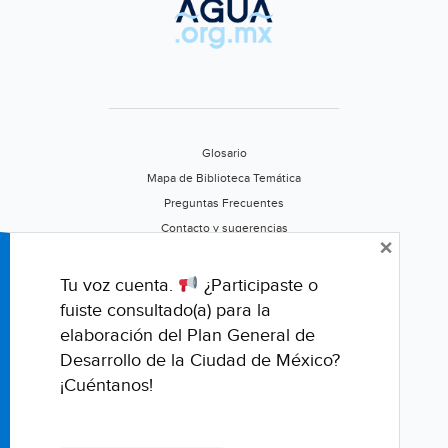
para
aprobar
ley
que
privatizaría
el
Glosario
agua
Mapa de Biblioteca Temática
(La
Preguntas Frecuentes
jornada
Contacto y sugerencias
×
del
Aviso de privacidad
oriente)
Califica este portal
Tu voz cuenta.
¿Participaste o
fuiste consultado(a) para la
elaboración del Plan General de
Desarrollo de la Ciudad de México?
¡Cuéntanos!