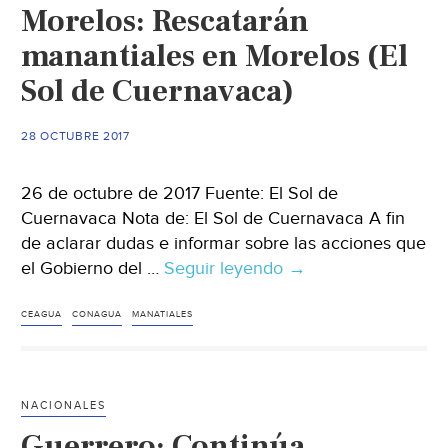
Morelos: Rescatarán
de
su
manantiales en Morelos (El
manantial;
Sol de Cuernavaca)
Conagua
y
28 OCTUBRE 2017
SOAPAP
no
26 de octubre de 2017 Fuente: El Sol de
dan
Cuernavaca Nota de: El Sol de Cuernavaca A fin
respuestas
de aclarar dudas e informar sobre las acciones que
al
el Gobierno del …
pueblo
Seguir leyendo
Morelos:
→
(La
Rescatarán
Jornada
manantiales
CEAGUA
CONAGUA
MANATIALES
Oriente)
en
Morelos
(El
NACIONALES
Sol
Guerrero: Continúa
de