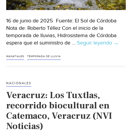
16 de junio de 2025 Fuente: El Sol de Córdoba
Nota de: Roberto Téllez Con el inicio de la
temporada de lluvias, Hidrosistema de Córdoba
espera que el suministro de …
Seguir leyendo
Veracru
→
–
Mananti
MANATIALES
TEMPORADA DE LLUVIA
que
abaste
agua
NACIONALES
de
Veracruz: Los Tuxtlas,
Córdob
recupe
recorrido biocultural en
niveles
Catemaco, Veracruz (NVI
tras
Noticias)
lluvias
de