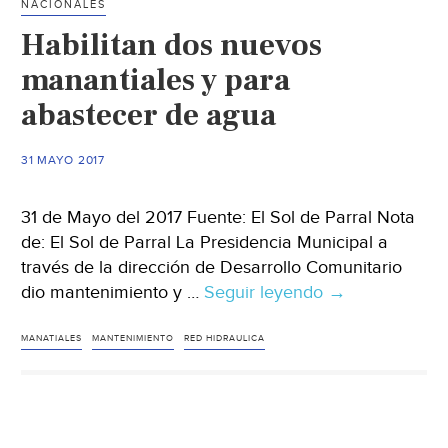
NACIONALES
SUSPEG
Habilitan dos nuevos
los
manantiales
manantiales y para
de
abastecer de agua
agua
limpia
31 MAYO 2017
(El
Sol
31 de Mayo del 2017 Fuente: El Sol de Parral Nota
de
de: El Sol de Parral La Presidencia Municipal a
Acapulco)
través de la dirección de Desarrollo Comunitario
dio mantenimiento y …
Seguir leyendo
Habilitan
→
dos
nuevos
MANATIALES
MANTENIMIENTO
RED HIDRAULICA
manantiales
y
para
abastecer