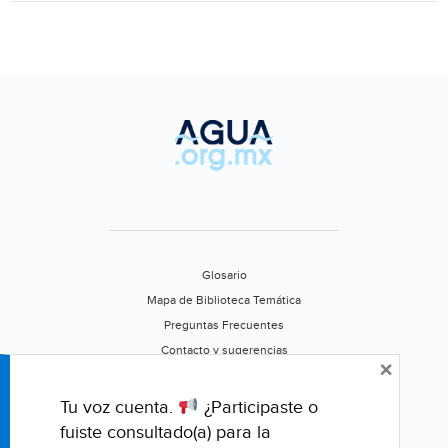
de
agua
Glosario
Mapa de Biblioteca Temática
Preguntas Frecuentes
Contacto y sugerencias
×
Aviso de privacidad
Califica este portal
Tu voz cuenta.
¿Participaste o
fuiste consultado(a) para la