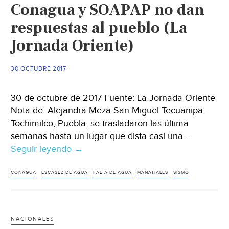
Conagua y SOAPAP no dan
región
respuestas al pueblo (La
(El
Diario
Jornada Oriente)
de
Xalapa)
30 OCTUBRE 2017
30 de octubre de 2017 Fuente: La Jornada Oriente
Nota de: Alejandra Meza San Miguel Tecuanipa,
Tochimilco, Puebla, se trasladaron las última
semanas hasta un lugar que dista casi una …
Seguir leyendo
Puebla:
→
Tecuanipa:
40
CONAGUA
ESCASEZ DE AGUA
FALTA DE AGUA
MANATIALES
SISMO
días
sin
el
NACIONALES
agua