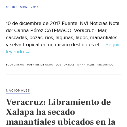
tempor
10 DICIEMBRE 2017
Hidrosi
(El
10 de diciembre de 2017 Fuente: NVI Noticias Nota
Sol
de: Carina Pérez CATEMACO, Veracruz.- Mar,
de
cascadas, pozas, ríos, lagunas, lagos, manantiales
Córdob
y selva tropical en un mismo destino es el …
Seguir
leyendo
Veracruz:
→
Los
Tuxtlas,
ECOTURISMO
FUENTES DE AGUA
LOS TUXTLAS
MANATIALES
RECORRIDO
recorrido
biocultural
en
NACIONALES
Catemaco,
Veracruz: Libramiento de
Veracruz
(NVI
Xalapa ha secado
Noticias)
manantiales ubicados en la