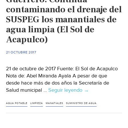
Cuernavaca)
contaminando el drenaje del
SUSPEG los manantiales de
agua limpia (El Sol de
Acapulco)
21 OCTUBRE 2017
21 de octubre de 2017 Fuente: El Sol de Acapulco
Nota de: Abel Miranda Ayala A pesar de que
desde hace más de dos años la Secretaría de
Salud municipal …
Seguir leyendo
Guerrero:
→
Continúa
contaminando
AGUA POTABLE
LIMPIEZA
MANATIALES
SUMINISTRO DE AGUA
el
drenaje
del