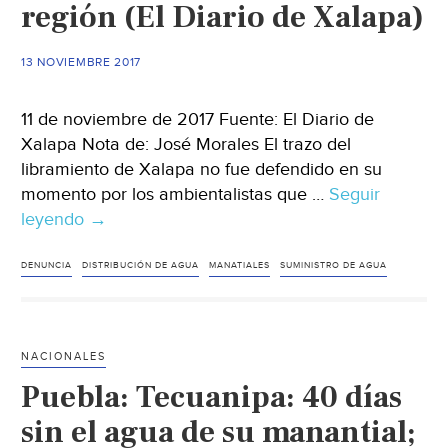
región (El Diario de Xalapa)
13 NOVIEMBRE 2017
11 de noviembre de 2017 Fuente: El Diario de
Xalapa Nota de: José Morales El trazo del
libramiento de Xalapa no fue defendido en su
momento por los ambientalistas que …
Seguir
leyendo
Veracruz:
→
Libramiento
de
DENUNCIA
DISTRIBUCIÓN DE AGUA
MANATIALES
SUMINISTRO DE AGUA
Xalapa
ha
secado
NACIONALES
manantiales
Puebla: Tecuanipa: 40 días
ubicados
en
sin el agua de su manantial;
la