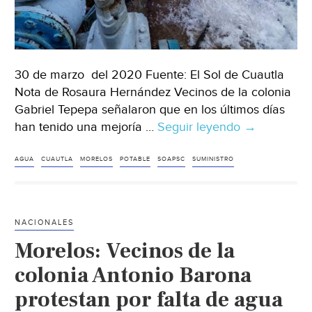
30 de marzo del 2020 Fuente: El Sol de Cuautla
Nota de Rosaura Hernández Vecinos de la colonia
Gabriel Tepepa señalaron que en los últimos días
han tenido una mejoría …
Seguir leyendo
Morelos:
→
Abastecen
de
AGUA
CUAUTLA
MORELOS
POTABLE
SOAPSC
SUMINISTRO
agua
a
la
NACIONALES
Gabriel
Morelos: Vecinos de la
Tetepa
(El
colonia Antonio Barona
Sol
protestan por falta de agua
de