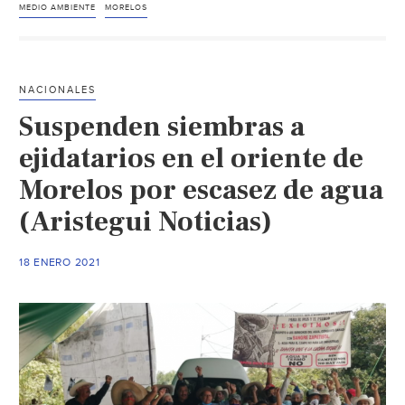
medio
MEDIO AMBIENTE
MORELOS
ambiente
en
Morelos:
NACIONALES
CIB
Suspenden siembras a
(Remamx)
ejidatarios en el oriente de
Morelos por escasez de agua
(Aristegui Noticias)
18 ENERO 2021