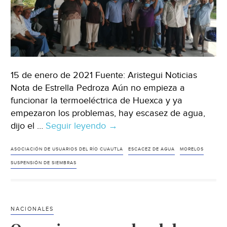
15 de enero de 2021 Fuente: Aristegui Noticias
Nota de Estrella Pedroza Aún no empieza a
funcionar la termoeléctrica de Huexca y ya
empezaron los problemas, hay escasez de agua,
dijo el …
Seguir leyendo
Suspenden
→
siembras
a
ASOCIACIÓN DE USUARIOS DEL RÍO CUAUTLA
ESCACEZ DE AGUA
MORELOS
ejidatarios
SUSPENSIÓN DE SIEMBRAS
en
el
oriente
NACIONALES
de