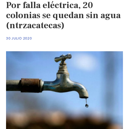
Por falla eléctrica, 20
pozos
de
colonias se quedan sin agua
agua
(ntrzacatecas)
(La
Jornada)
30 JULIO 2020