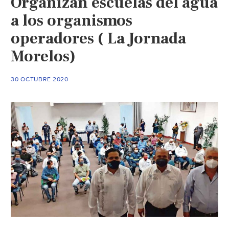
Organizan escuelas del agua
Morelos
por
a los organismos
escasez
operadores ( La Jornada
de
Morelos)
agua
(Aristegui
Noticias)
30 OCTUBRE 2020