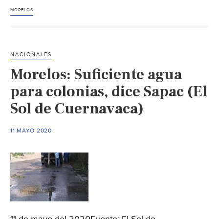
Coprisem
MORELOS
a
ayuntamient
de
NACIONALES
Morelos
Morelos: Suficiente agua
a
clorar
para colonias, dice Sapac (El
agua.
Sol de Cuernavaca)
(
Diario
11 MAYO 2020
de
Morelos)