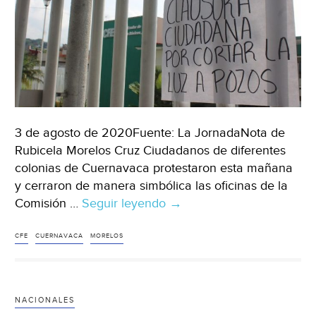
3 de agosto de 2020Fuente: La JornadaNota de
Rubicela Morelos Cruz Ciudadanos de diferentes
colonias de Cuernavaca protestaron esta mañana
y cerraron de manera simbólica las oficinas de la
Comisión …
Seguir leyendo
Morelos:
→
Exigen
a
CFE
CUERNAVACA
MORELOS
CFE
suministre
energía
NACIONALES
a