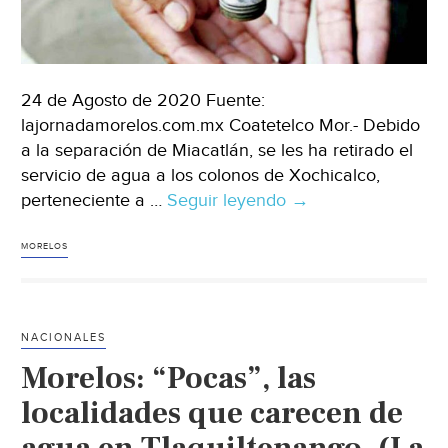
24 de Agosto de 2020 Fuente:
lajornadamorelos.com.mx Coatetelco Mor.- Debido
a la separación de Miacatlán, se les ha retirado el
servicio de agua a los colonos de Xochicalco,
perteneciente a …
Seguir leyendo
Morelos:
→
Dejan
sin
MORELOS
servicio
de
agua
NACIONALES
a
Morelos: “Pocas”, las
población
de
localidades que carecen de
Xochiacalco.