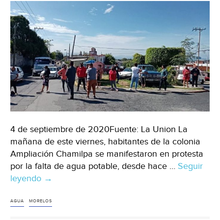
4 de septiembre de 2020Fuente: La Union La
mañana de este viernes, habitantes de la colonia
Ampliación Chamilpa se manifestaron en protesta
por la falta de agua potable, desde hace …
Seguir
leyendo
Se
→
manifiestan
vecinos
AGUA
MORELOS
de