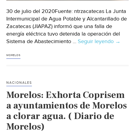
30 de julio del 2020Fuente: ntrzacatecas La Junta
Intermunicipal de Agua Potable y Alcantarillado de
Zacatecas (JIAPAZ) informó que una falla de
energía eléctrica tuvo detenida la operación del
Sistema de Abastecimiento …
Seguir leyendo
Por
→
falla
eléctrica
MORELOS
20
colonias
se
NACIONALES
quedan
Morelos: Exhorta Coprisem
sin
agua
a ayuntamientos de Morelos
(ntrzaca
a clorar agua. ( Diario de
Morelos)