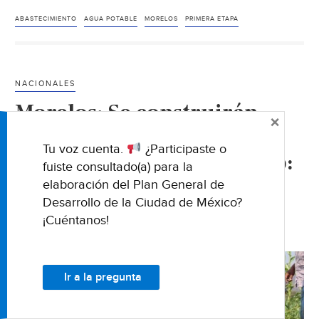
Nepopu
recibe
ABASTECIMIENTO
AGUA POTABLE
MORELOS
PRIMERA ETAPA
primer
etapa
de
NACIONALES
red
Morelos: Se construirán
de
×
abastec
obras para aumentar el
de
Tu voz cuenta.
¿Participaste o
acceso al agua en el campo:
agua
fuiste consultado(a) para la
Ceagua (Morelos.gob)
potable
elaboración del Plan General de
(El
Desarrollo de la Ciudad de México?
Univers
¡Cuéntanos!
26 AGOSTO 2019
Ir a la pregunta