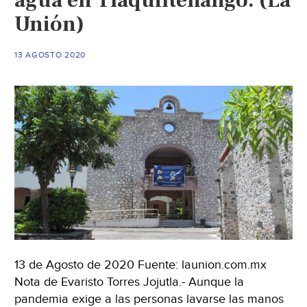
agua en Tlaquiltenango. (La
(La
Unión)
Jornada
Morelos)
13 AGOSTO 2020
13 de Agosto de 2020 Fuente: launion.com.mx
Nota de Evaristo Torres Jojutla.- Aunque la
pandemia exige a las personas lavarse las manos