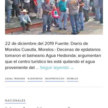
22 de diciembre del 2019 Fuente: Diario de
Morelos Cuautla, Morelos.- Decenas de ejidatarios
tomaron el balneario Agua Hedionda; argumentan
que el centro turístico les está quitando el agua
proveniente del …
Seguir leyendo
Morelos:
→
Protestan
ejidatarios
CANAL TENANGO
EJIDATARIOS
MANIFESTACION
MORELOS
en
Agua
Hedionda
NACIONALES
(Diario