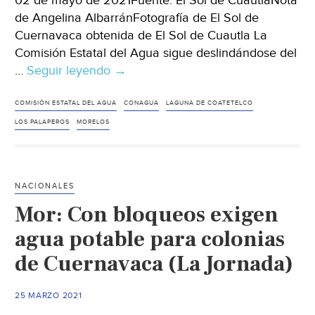
02 de mayo de 2021Fuente: El Sol de CuautlaNota
de Angelina AlbarránFotografía de El Sol de
Cuernavaca obtenida de El Sol de Cuautla La
Comisión Estatal del Agua sigue deslindándose del
…
Seguir leyendo
Morelos:
→
Escombro
y
COMISIÓN ESTATAL DEL AGUA
CONAGUA
LAGUNA DE COATETELCO
descargas
LOS PALAPEROS
MORELOS
contaminan
la
Laguna
NACIONALES
de
Mor: Con bloqueos exigen
Coatetelco
(El
agua potable para colonias
Sol
de Cuernavaca (La Jornada)
de
Cuautla)
25 MARZO 2021