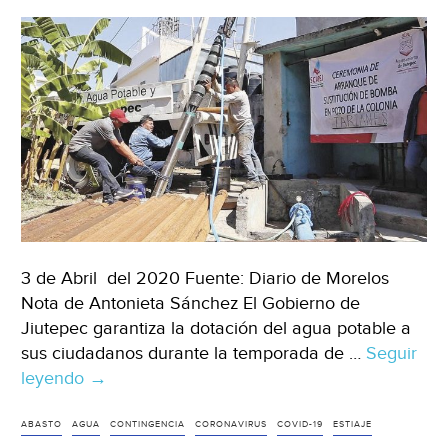
3 de Abril del 2020 Fuente: Diario de Morelos
Nota de Antonieta Sánchez El Gobierno de
Jiutepec garantiza la dotación del agua potable a
sus ciudadanos durante la temporada de …
Seguir
leyendo
Morelos:
→
Garantizan
abasto
ABASTO
AGUA
CONTINGENCIA
CORONAVIRUS
COVID-19
ESTIAJE