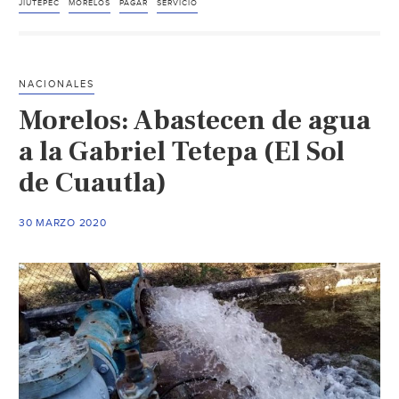
de
JIUTEPEC
MORELOS
PAGAR
SERVICIO
agua
en
Jiutepec
NACIONALES
(Diario
Morelos: Abastecen de agua
de
Morelos)
a la Gabriel Tetepa (El Sol
de Cuautla)
30 MARZO 2020