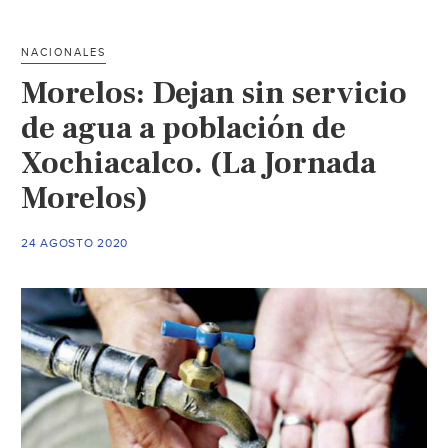
Chamilpa
por
NACIONALES
la
Morelos: Dejan sin servicio
falta
de
de agua a población de
agua
Xochiacalco. (La Jornada
potable
Morelos)
(
La
Union)
24 AGOSTO 2020