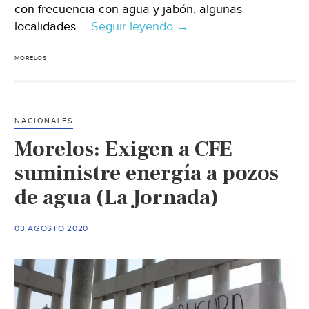
con frecuencia con agua y jabón, algunas
localidades …
Seguir leyendo
Morelos:
→
“Pocas”,
las
MORELOS
localidades
que
carecen
NACIONALES
de
Morelos: Exigen a CFE
agua
en
suministre energía a pozos
Tlaquiltenango.
de agua (La Jornada)
(La
Unión)
03 AGOSTO 2020