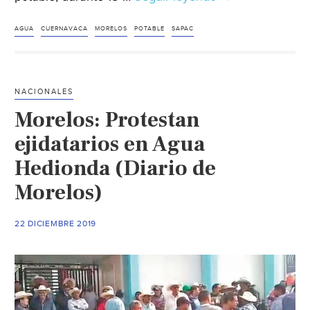
Vecinos
de
AGUA
CUERNAVACA
MORELOS
POTABLE
SAPAC
la
colonia
Antonio
NACIONALES
Barona
Morelos: Protestan
protestan
por
ejidatarios en Agua
falta
Hedionda (Diario de
de
Morelos)
agua
potable
(La
22 DICIEMBRE 2019
Unión)