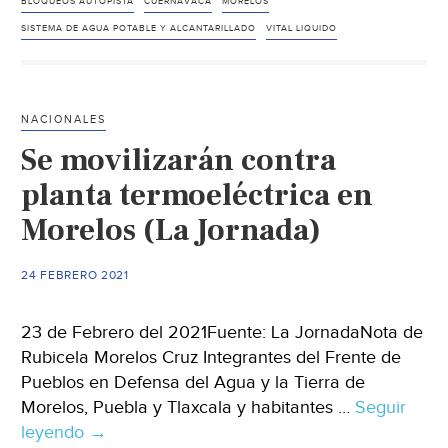
bloqueos
BLOQUEOS AUTOPISTA
CUERNAVACA
MORELOS
exigen
SISTEMA DE AGUA POTABLE Y ALCANTARILLADO
VITAL LIQUIDO
agua
potable
para
NACIONALES
colonias
Se movilizarán contra
de
Cuernavaca
planta termoeléctrica en
(La
Morelos (La Jornada)
Jornada)
24 FEBRERO 2021
23 de Febrero del 2021Fuente: La JornadaNota de
Rubicela Morelos Cruz Integrantes del Frente de
Pueblos en Defensa del Agua y la Tierra de
Morelos, Puebla y Tlaxcala y habitantes …
Seguir
leyendo
Se
→