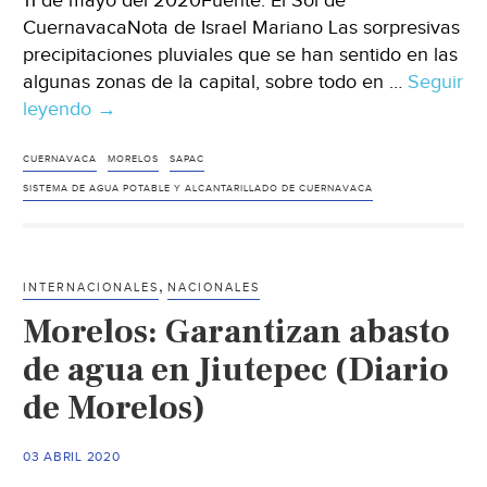
11 de mayo del 2020Fuente: El Sol de
CuernavacaNota de Israel Mariano Las sorpresivas
precipitaciones pluviales que se han sentido en las
algunas zonas de la capital, sobre todo en …
Seguir
leyendo
Morelos:
→
Suficiente
agua
CUERNAVACA
MORELOS
SAPAC
para
SISTEMA DE AGUA POTABLE Y ALCANTARILLADO DE CUERNAVACA
colonias,
dice
Sapac
,
INTERNACIONALES
NACIONALES
(El
Morelos: Garantizan abasto
Sol
de
de agua en Jiutepec (Diario
Cuernavaca)
de Morelos)
03 ABRIL 2020