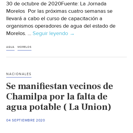
30 de octubre de 2020Fuente: La Jornada
Morelos Por las próximas cuatro semanas se
llevará a cabo el curso de capacitación a
organismos operadores de agua del estado de
Morelos. …
Seguir leyendo
Organizan
→
escuelas
del
AGUA
MORELOS
agua
a
los
NACIONALES
organismos
Se manifiestan vecinos de
operadores
(
Chamilpa por la falta de
La
agua potable ( La Union)
Jornada
Morelos)
04 SEPTIEMBRE 2020