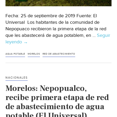
Fecha: 25 de septiembre de 2019 Fuente: El
Universal Los habitantes de la comunidad de
Nepopuaco recibieron la primera etapa de la red
que les abastecerá de agua potablem, en …
Seguir
leyendo
Morelos:
→
Nepopualco,
Morelos,
AGUA POTABLE
MORELOS
RED DE ABASTECIMIENTO
recibe
primera
esta
NACIONALES
de
Morelos: Nepopualco,
red
de
recibe primera etapa de red
abastecimiento
de abastecimiento de agua
de
potable (El Universal)
agua