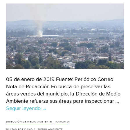
05 de enero de 2019 Fuente: Periódico Correo
Nota de Redacción En busca de preservar las
áreas verdes del municipio, la Dirección de Medio
Ambiente refuerza sus áreas para inspeccionar …
Seguir leyendo
Sancionarán
→
a
quien
DIRECCIÓN DE MEDIO AMBIENTE
IRAPUATO
MULTAS POR DAÑO AL MEDIO AMBIENTE