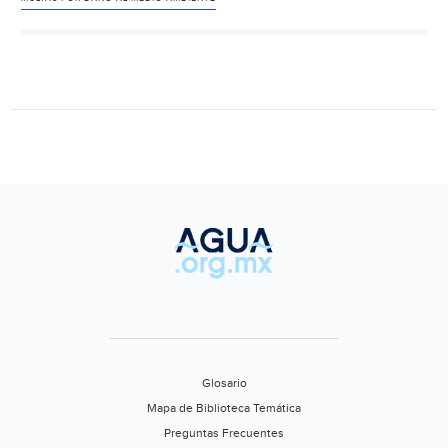
dañe
el
medio
ambiente,
advierten
a
irapuatenses
(Periódico
Correo)
Glosario
Mapa de Biblioteca Temática
Preguntas Frecuentes