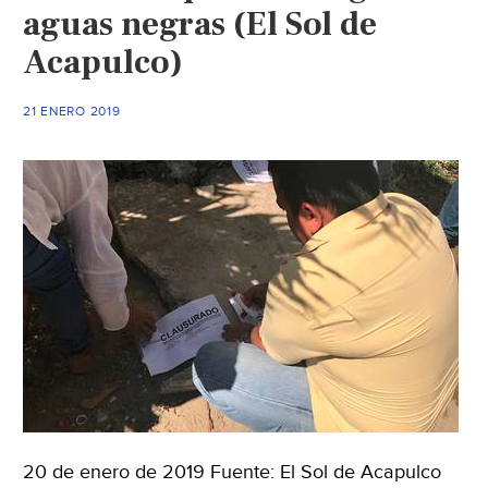
aguas negras (El Sol de
residuales
(Periódico
Acapulco)
Correo)
21 ENERO 2019
20 de enero de 2019 Fuente: El Sol de Acapulco