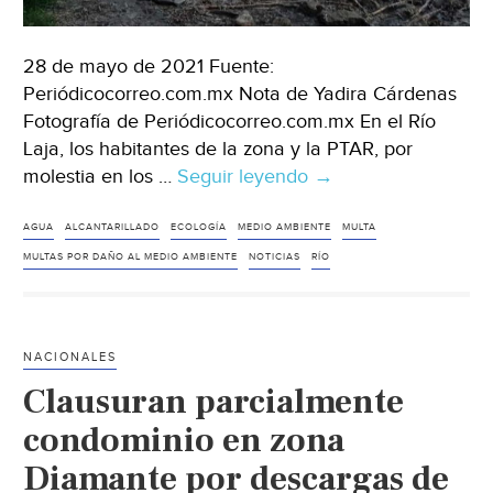
28 de mayo de 2021 Fuente:
Periódicocorreo.com.mx Nota de Yadira Cárdenas
Fotografía de Periódicocorreo.com.mx En el Río
Laja, los habitantes de la zona y la PTAR, por
molestia en los …
Seguir leyendo
Gto:
→
Por
contaminar
AGUA
ALCANTARILLADO
ECOLOGÍA
MEDIO AMBIENTE
MULTA
el
MULTAS POR DAÑO AL MEDIO AMBIENTE
NOTICIAS
RÍO
río
Laja
en
NACIONALES
Salamanca
Clausuran parcialmente
Clausuran
planta
condominio en zona
de
Diamante por descargas de
aguas