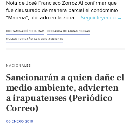
Nota de José Francisco Zorroz Al confirmar que
fue clausurado de manera parcial el condominio
“Marena”, ubicado en la zona …
Seguir leyendo
Claus
→
parci
condo
CONTAMINACIÓN DEL MAR
DESCARGA DE AGUAS NEGRAS
en
MULTAS POR DAÑO AL MEDIO AMBIENTE
zona
Diam
por
NACIONALES
desca
Sancionarán a quien dañe el
de
agua
medio ambiente, advierten
negra
a irapuatenses (Periódico
(El
Correo)
Sol
de
Acapu
06 ENERO 2019