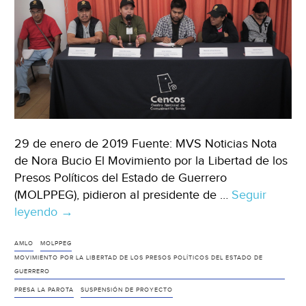
29 de enero de 2019 Fuente: MVS Noticias Nota
de Nora Bucio El Movimiento por la Libertad de los
Presos Políticos del Estado de Guerrero
(MOLPPEG), pidieron al presidente de …
Seguir
leyendo
Piden
→
liberar
a
AMLO
MOLPPEG
MOVIMIENTO POR LA LIBERTAD DE LOS PRESOS POLÍTICOS DEL ESTADO DE
opositores
GUERRERO
de
PRESA LA PAROTA
SUSPENSIÓN DE PROYECTO
presa