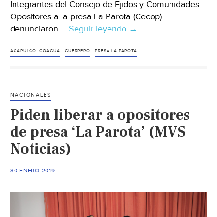
Integrantes del Consejo de Ejidos y Comunidades
Opositores a la presa La Parota (Cecop)
denunciaron …
Seguir leyendo
Guerrero-
→
Maquillan
obra
ACAPULCO. COAGUA
GUERRERO
PRESA LA PAROTA
de
agua
potable,
NACIONALES
acusan
Piden liberar a opositores
comuneros
de
de presa ‘La Parota’ (MVS
Cacahuatepec
Noticias)
(La
Jornada)
30 ENERO 2019