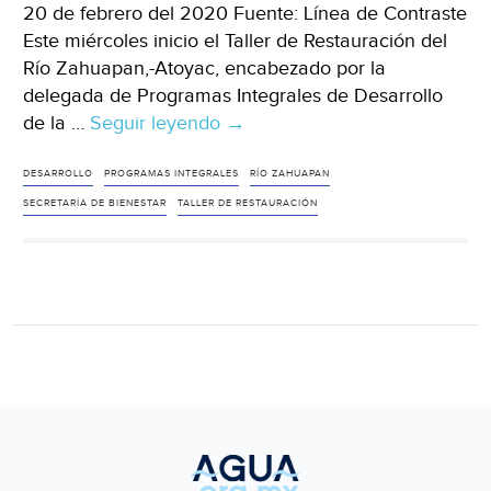
20 de febrero del 2020 Fuente: Línea de Contraste
Este miércoles inicio el Taller de Restauración del
Río Zahuapan,-Atoyac, encabezado por la
delegada de Programas Integrales de Desarrollo
de la …
Seguir leyendo
Tlaxcala:
→
Inicia
Programa
DESARROLLO
PROGRAMAS INTEGRALES
RÍO ZAHUAPAN
de
SECRETARÍA DE BIENESTAR
TALLER DE RESTAURACIÓN
Restauración
Ecológica
del
Río
Zahuapan-
Atoyac
(Linea
de
Contraste)