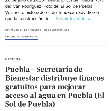
28 de julio de 2026 Fuente: El Sol de Puebla Nota
de: Iván Rodríguez Foto de: El Sol de Puebla
Vecinos e historiadores de Tehuacán advirtieron
que la construcción del …
Seguir leyendo
Puebla
→
–
“Casas
CONTRUCCIÓN DE VIVIENDAS
RÍOS SUBTERRÁNEOS
del
SECRETARÍA DE BIENESTAR
Bienestar”
en
Tehuacán
NACIONAL
se
Puebla – Secretaría de
construirán
sobre
Bienestar distribuye tinacos
galerías
gratuitos para mejorar
de
acceso al agua en Puebla (El
agua
(El
Sol de Puebla)
Sol