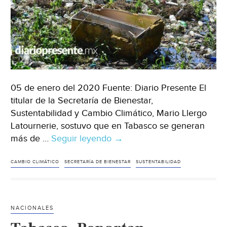
05 de enero del 2020 Fuente: Diario Presente El
titular de la Secretaría de Bienestar,
Sustentabilidad y Cambio Climático, Mario Llergo
Latournerie, sostuvo que en Tabasco se generan
más de …
Seguir leyendo
Tabasco:
→
Se
generan
CAMBIO CLIMÁTICO
SECRETARÍA DE BIENESTAR
SUSTENTABILIDAD
más
de
2
NACIONALES
mil