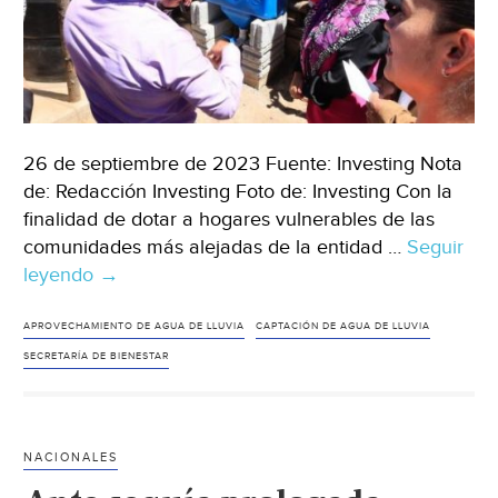
26 de septiembre de 2023 Fuente: Investing Nota
de: Redacción Investing Foto de: Investing Con la
finalidad de dotar a hogares vulnerables de las
comunidades más alejadas de la entidad …
Seguir
leyendo
Tlaxcala-
→
Inició
en
APROVECHAMIENTO DE AGUA DE LLUVIA
CAPTACIÓN DE AGUA DE LLUVIA
Tlaxcala
SECRETARÍA DE BIENESTAR
el
programa
“Captación
NACIONALES
del
Agua”