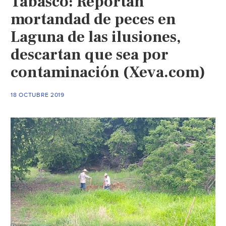
Tabasco: Reportan
300
toneladas
mortandad de peces en
de
Laguna de las ilusiones,
basura
descartan que sea por
diarias
(Diario
contaminación (Xeva.com)
Presente)
18 OCTUBRE 2019