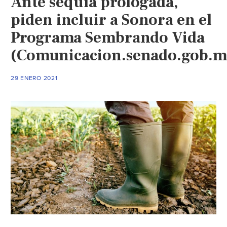
Ante sequía prologada,
(Investing)
piden incluir a Sonora en el
Programa Sembrando Vida
(Comunicacion.senado.gob.m
29 ENERO 2021