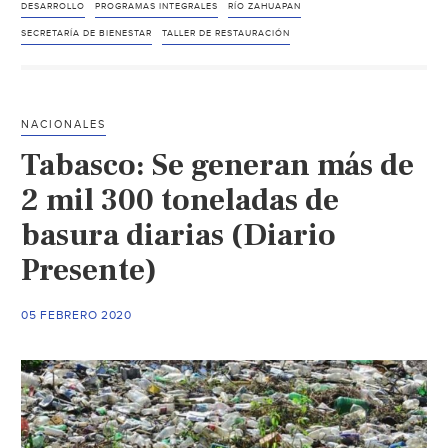
Programa
DESARROLLO
PROGRAMAS INTEGRALES
RÍO ZAHUAPAN
de
SECRETARÍA DE BIENESTAR
TALLER DE RESTAURACIÓN
Restauración
Ecológica
del
NACIONALES
Río
Tabasco: Se generan más de
Zahuapan-
Atoyac
2 mil 300 toneladas de
(Linea
basura diarias (Diario
de
Presente)
Contraste)
05 FEBRERO 2020