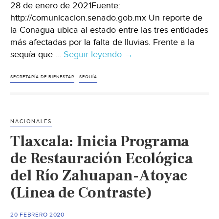
28 de enero de 2021Fuente:
http://comunicacion.senado.gob.mx Un reporte de
la Conagua ubica al estado entre las tres entidades
más afectadas por la falta de lluvias. Frente a la
sequía que …
Seguir leyendo
Ante
→
sequía
prologada,
SECRETARÍA DE BIENESTAR
SEQUÍA
piden
incluir
a
NACIONALES
Sonora
Tlaxcala: Inicia Programa
en
el
de Restauración Ecológica
Programa
del Río Zahuapan-Atoyac
Sembrando
(Linea de Contraste)
Vida
(Comunicacion.senado.g
20 FEBRERO 2020