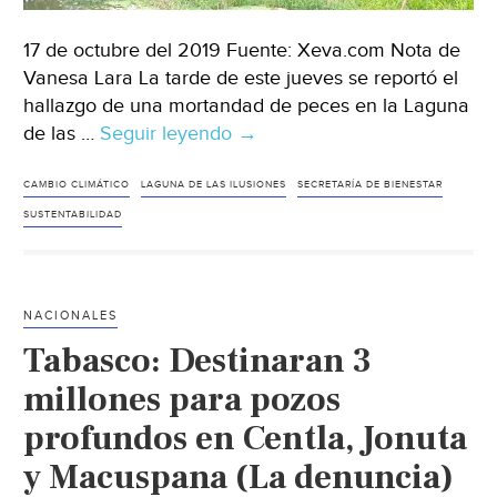
17 de octubre del 2019 Fuente: Xeva.com Nota de
Vanesa Lara La tarde de este jueves se reportó el
hallazgo de una mortandad de peces en la Laguna
de las …
Seguir leyendo
Tabasco:
→
Reportan
mortandad
CAMBIO CLIMÁTICO
LAGUNA DE LAS ILUSIONES
SECRETARÍA DE BIENESTAR
de
SUSTENTABILIDAD
peces
en
Laguna
NACIONALES
de
Tabasco: Destinaran 3
las
ilusiones,
millones para pozos
descartan
profundos en Centla, Jonuta
que
y Macuspana (La denuncia)
sea
por