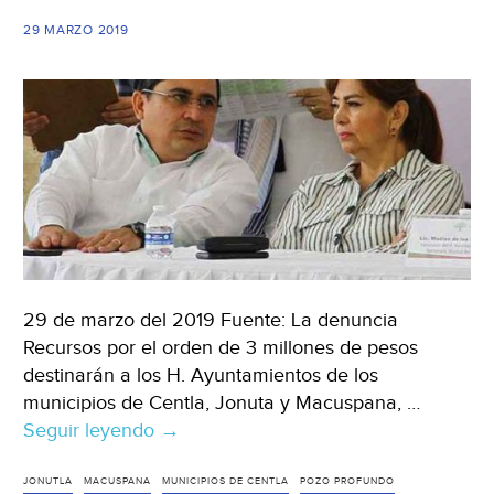
contaminación
29 MARZO 2019
(Xeva.com)
29 de marzo del 2019 Fuente: La denuncia
Recursos por el orden de 3 millones de pesos
destinarán a los H. Ayuntamientos de los
municipios de Centla, Jonuta y Macuspana, …
Seguir leyendo
Tabasco:
→
Destinaran
3
JONUTLA
MACUSPANA
MUNICIPIOS DE CENTLA
POZO PROFUNDO