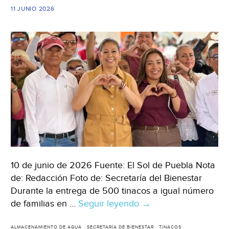
de
11 JUNIO 2026
Puebla)
10 de junio de 2026 Fuente: El Sol de Puebla Nota
de: Redacción Foto de: Secretaría del Bienestar
Durante la entrega de 500 tinacos a igual número
de familias en …
Seguir leyendo
Puebla
→
–
ALMACENAMIENTO DE AGUA
SECRETARÍA DE BIENESTAR
TINACOS