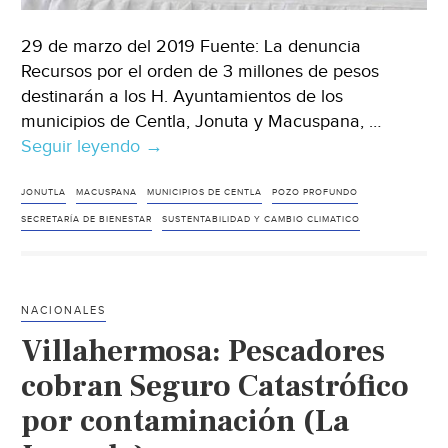
29 de marzo del 2019 Fuente: La denuncia
Recursos por el orden de 3 millones de pesos
destinarán a los H. Ayuntamientos de los
municipios de Centla, Jonuta y Macuspana, …
Seguir leyendo
Tabasco:
→
Destinaran
3
JONUTLA
MACUSPANA
MUNICIPIOS DE CENTLA
POZO PROFUNDO
millones
SECRETARÍA DE BIENESTAR
SUSTENTABILIDAD Y CAMBIO CLIMATICO
para
pozos
profundos
NACIONALES
en
Villahermosa: Pescadores
Centla,
Jonuta
cobran Seguro Catastrófico
y
por contaminación (La
Macuspana
(La