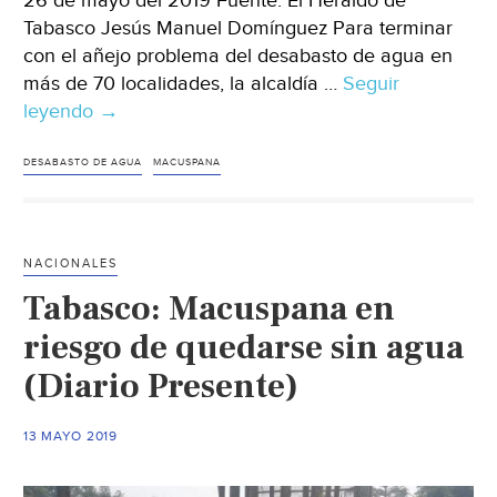
26 de mayo del 2019 Fuente: El Heraldo de
Tabasco Jesús Manuel Domínguez Para terminar
con el añejo problema del desabasto de agua en
más de 70 localidades, la alcaldía …
Seguir
leyendo
Tabasco:
→
Busca
Macuspana
DESABASTO DE AGUA
MACUSPANA
solucionar
desabasto
de
NACIONALES
agua
Tabasco: Macuspana en
(El
Heraldo
riesgo de quedarse sin agua
de
(Diario Presente)
Tabasco)
13 MAYO 2019