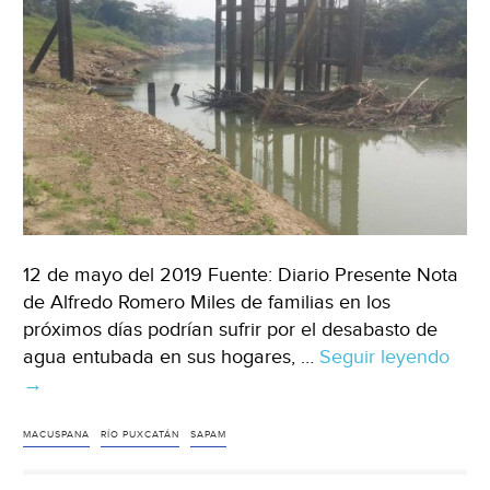
12 de mayo del 2019 Fuente: Diario Presente Nota
de Alfredo Romero Miles de familias en los
próximos días podrían sufrir por el desabasto de
agua entubada en sus hogares, …
Seguir leyendo
Taba
→
Mac
en
ries
MACUSPANA
RÍO PUXCATÁN
SAPAM
de