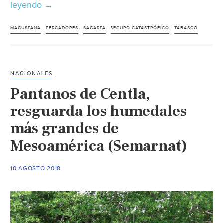
leyendo
Villahermosa:
→
Pescadores
cobran
MACUSPANA
PERCADORES
SAGARPA
SEGURO CATASTRÓFICO
TABASCO
Seguro
Catastrófico
por
NACIONALES
contaminación
Pantanos de Centla,
(La
Jornada)
resguarda los humedales
más grandes de
Mesoamérica (Semarnat)
10 AGOSTO 2018