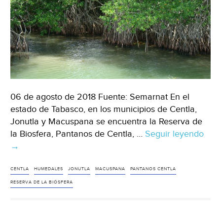
06 de agosto de 2018 Fuente: Semarnat En el
estado de Tabasco, en los municipios de Centla,
Jonutla y Macuspana se encuentra la Reserva de
la Biosfera, Pantanos de Centla, …
Seguir leyendo
Pan
→
de
Cent
res
CENTLA
HUMEDALES
JONUTLA
MACUSPANA
PANTANOS CENTLA
los
RESERVA DE LA BIÓSFERA
hum
más
gra