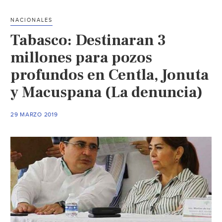
que
sin
NACIONALES
agu
Tabasco: Destinaran 3
(Diar
Pres
millones para pozos
profundos en Centla, Jonuta
y Macuspana (La denuncia)
29 MARZO 2019