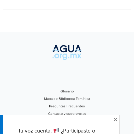
de
Mes
(Sem
Glosario
Mapa de Biblioteca Temática
Preguntas Frecuentes
Contacto y sugerencias
×
Aviso de privacidad
Califica este portal
Tu voz cuenta.
¿Participaste o