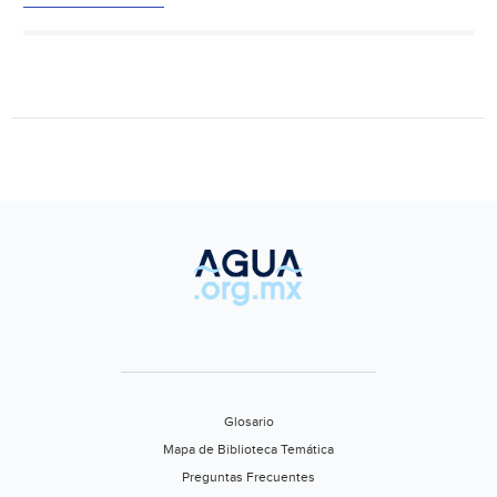
hum
más
gra
de
Mes
(Sem
Glosario
Mapa de Biblioteca Temática
Preguntas Frecuentes