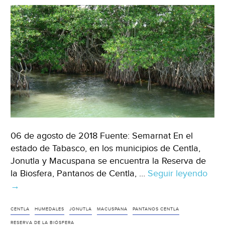
06 de agosto de 2018 Fuente: Semarnat En el
estado de Tabasco, en los municipios de Centla,
Jonutla y Macuspana se encuentra la Reserva de
la Biosfera, Pantanos de Centla, …
Seguir leyendo
Pan
→
de
Cent
res
CENTLA
HUMEDALES
JONUTLA
MACUSPANA
PANTANOS CENTLA
los
RESERVA DE LA BIÓSFERA