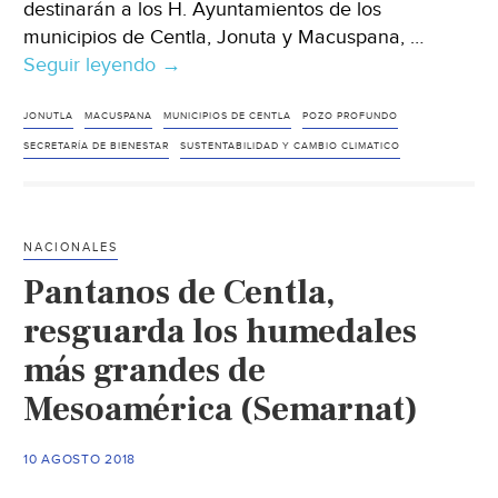
destinarán a los H. Ayuntamientos de los
municipios de Centla, Jonuta y Macuspana, …
Seguir leyendo
Tabasco:
→
Destinaran
3
JONUTLA
MACUSPANA
MUNICIPIOS DE CENTLA
POZO PROFUNDO
millones
SECRETARÍA DE BIENESTAR
SUSTENTABILIDAD Y CAMBIO CLIMATICO
para
pozos
profundos
NACIONALES
en
Pantanos de Centla,
Centla,
Jonuta
resguarda los humedales
y
más grandes de
Macuspana
Mesoamérica (Semarnat)
(La
denuncia)
10 AGOSTO 2018