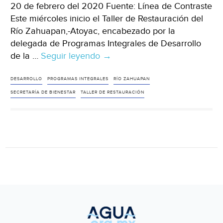
20 de febrero del 2020 Fuente: Línea de Contraste
Este miércoles inicio el Taller de Restauración del
Río Zahuapan,-Atoyac, encabezado por la
delegada de Programas Integrales de Desarrollo
de la …
Seguir leyendo
Tlaxcala:
→
Inicia
Programa
DESARROLLO
PROGRAMAS INTEGRALES
RÍO ZAHUAPAN
de
SECRETARÍA DE BIENESTAR
TALLER DE RESTAURACIÓN
Restauración
Ecológica
del
Río
Zahuapan-
Atoyac
(Linea
de
Contraste)