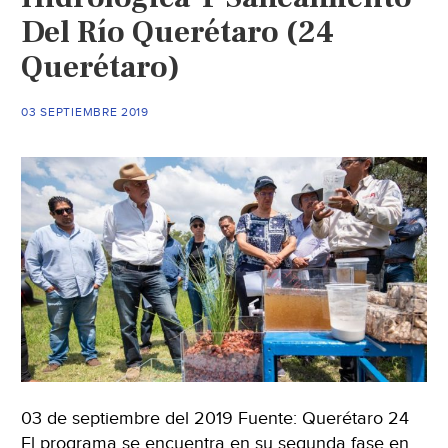
zonas
Del Río Querétaro (24
de
Querétaro)
pobreza
(Mugs
noticias)
03 SEPTIEMBRE 2019
03 de septiembre del 2019 Fuente: Querétaro 24
El programa se encuentra en su segunda fase en