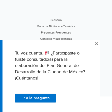
Río
Querétaro
(24
Glosario
Querétaro)
Mapa de Biblioteca Temática
Preguntas Frecuentes
Contacto y sugerencias
×
Aviso de privacidad
Califica este portal
Tu voz cuenta.
¿Participaste o
fuiste consultado(a) para la
elaboración del Plan General de
Desarrollo de la Ciudad de México?
¡Cuéntanos!
Ir a la pregunta
© Fondo para la Comunicación y la Educación Ambiental, A.C.