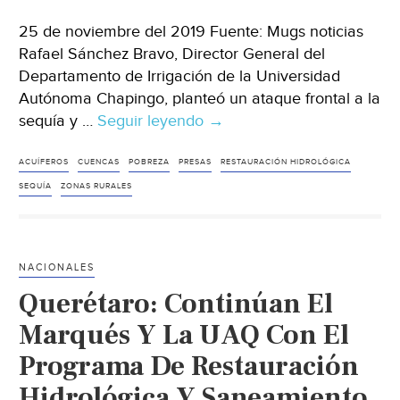
25 de noviembre del 2019 Fuente: Mugs noticias
Rafael Sánchez Bravo, Director General del
Departamento de Irrigación de la Universidad
Autónoma Chapingo, planteó un ataque frontal a la
sequía y …
Seguir leyendo
México:
→
Crear
presas,
ACUÍFEROS
CUENCAS
POBREZA
PRESAS
RESTAURACIÓN HIDROLÓGICA
acuíferos
SEQUÍA
ZONAS RURALES
y
cuencas
artificiales
NACIONALES
para
Querétaro: Continúan El
la
captación
Marqués Y La UAQ Con El
de
Programa De Restauración
agua
Hidrológica Y Saneamiento
ne