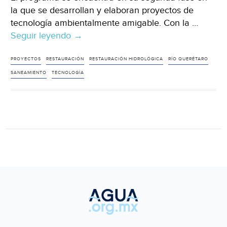
la que se desarrollan y elaboran proyectos de
tecnología ambientalmente amigable. Con la …
Seguir leyendo
Querétaro:
→
Continúan
El
PROYECTOS
RESTAURACIÓN
RESTAURACIÓN HIDROLÓGICA
RÍO QUERÉTARO
Marqués
SANEAMIENTO
TECNOLOGÍA
Y
La
UAQ
Con
El
Programa
De
Restauración
Hidrológica
Y
Saneamiento
Del