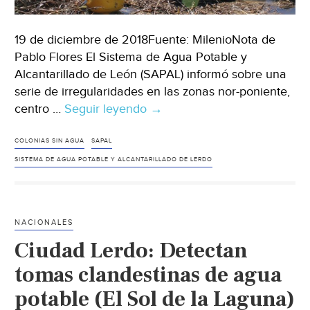
19 de diciembre de 2018Fuente: MilenioNota de
Pablo Flores El Sistema de Agua Potable y
Alcantarillado de León (SAPAL) informó sobre una
serie de irregularidades en las zonas nor-poniente,
centro …
Seguir leyendo
Cerca
→
de
27
COLONIAS SIN AGUA
SAPAL
colonias
SISTEMA DE AGUA POTABLE Y ALCANTARILLADO DE LERDO
pueden
quedarse
sin
NACIONALES
agua:
Ciudad Lerdo: Detectan
SAPAL
tomas clandestinas de agua
potable (El Sol de la Laguna)