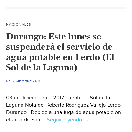
a
protege
las
NACIONALES
tuberías
Durango: Este lunes se
de
agua
suspenderá el servicio de
potable
agua potable en Lerdo (El
por
Sol de la Laguna)
las
bajas
tempera
03 DICIEMBRE 2017
(El
Sol
03 de diciembre de 2017 Fuente: El Sol de la
de
Laguna Nota de: Roberto Rodríguez Vallejo Lerdo,
Laguna)
Durango.- Debido a una fuga de agua potable en
el área de San …
Seguir leyendo
Durango:
→
Este