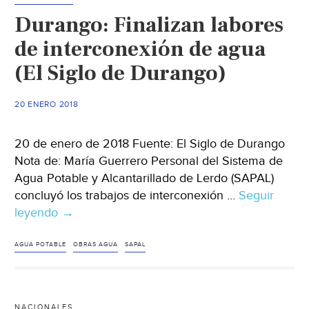
de
Durango: Finalizan labores
energía
eléctrica
de interconexión de agua
(Milenio)
(El Siglo de Durango)
20 ENERO 2018
20 de enero de 2018 Fuente: El Siglo de Durango
Nota de: María Guerrero Personal del Sistema de
Agua Potable y Alcantarillado de Lerdo (SAPAL)
concluyó los trabajos de interconexión …
Seguir
leyendo
Durango:
→
Finalizan
labores
AGUA POTABLE
OBRAS AGUA
SAPAL
de
interconexión
de
NACIONALES