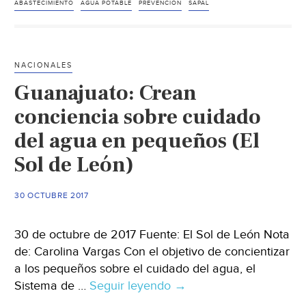
lunes
ABASTECIMIENTO
AGUA POTABLE
PREVENCION
SAPAL
se
suspenderá
el
NACIONALES
servicio
Guanajuato: Crean
de
agua
conciencia sobre cuidado
potable
del agua en pequeños (El
en
Sol de León)
Lerdo
(El
Sol
30 OCTUBRE 2017
de
la
30 de octubre de 2017 Fuente: El Sol de León Nota
Laguna)
de: Carolina Vargas Con el objetivo de concientizar
a los pequeños sobre el cuidado del agua, el
Sistema de …
Seguir leyendo
Guanajuato:
→
Crean