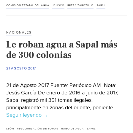
alistan
COMISIÓN ESTATAL DEL AGUA
JALISCO
PRESA ZAPOTILLO
SAPAL
plan
a
seguir
NACIONALES
en
Le roban agua a Sapal más
presa
El
de 300 colonias
Zapotillo
21 AGOSTO 2017
21 de Agosto 2017 Fuente: Periódico AM Nota:
Jesús García De enero de 2016 a junio de 2017,
Sapal registró mil 351 tomas ilegales,
principalmente en zonas del oriente, poniente …
Seguir leyendo
Le
→
roban
agua
LEÓN
REGULARIZACIÓN DE TOMAS
ROBO DE AGUA
SAPAL