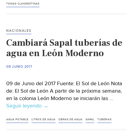
a
TOMAS CLANDESTINAS
Sapal
más
de
NACIONALES
300
Cambiará Sapal tuberías de
colonias
agua en León Moderno
09 JUNIO 2017
09 de Junio del 2017 Fuente: El Sol de León Nota
de: El Sol de León A partir de la próxima semana,
en la colonia León Moderno se iniciarán las …
Seguir leyendo
Cambiará
→
Sapal
tuberías
AGUA POTABLE
LITROS DE AGUA
OBRAS DE AGUA
SAPAL
TUBERIAS
de