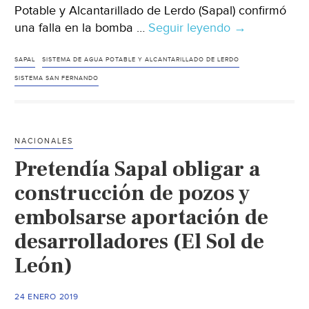
Potable y Alcantarillado de Lerdo (Sapal) confirmó
una falla en la bomba …
Seguir leyendo
Durango:
→
Confirma
Sapal
SAPAL
SISTEMA DE AGUA POTABLE Y ALCANTARILLADO DE LERDO
falla
SISTEMA SAN FERNANDO
en
bomba
(El
NACIONALES
Siglo
Pretendía Sapal obligar a
de
Torreón)
construcción de pozos y
embolsarse aportación de
desarrolladores (El Sol de
León)
24 ENERO 2019