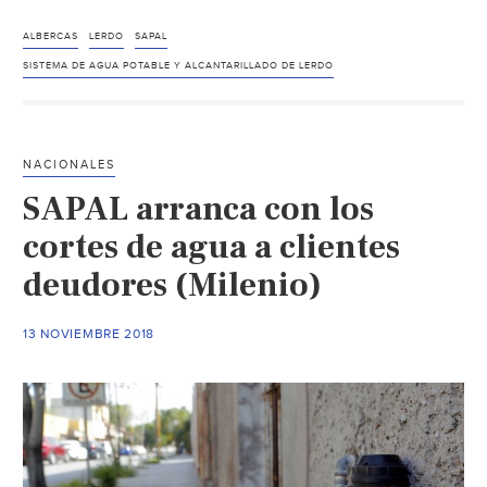
Lerdo:
Detectan
ALBERCAS
LERDO
SAPAL
tomas
SISTEMA DE AGUA POTABLE Y ALCANTARILLADO DE LERDO
clandestinas
de
agua
NACIONALES
potable
SAPAL arranca con los
(El
Sol
cortes de agua a clientes
de
deudores (Milenio)
la
Laguna)
13 NOVIEMBRE 2018