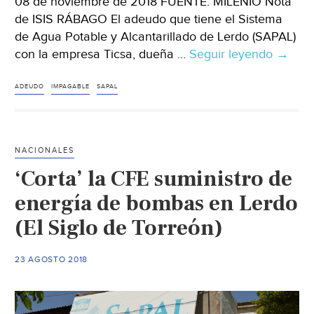
08 de noviembre de 2018 FUENTE: MILENIO Nota
de ISIS RÁBAGO El adeudo que tiene el Sistema
de Agua Potable y Alcantarillado de Lerdo (SAPAL)
con la empresa Ticsa, dueña …
Seguir leyendo
CdMx:
→
“Impag
deuda
ADEUDO
IMPAGABLE
SAPAL
de
SAPA
con
NACIONALES
Planta
‘Corta’ la CFE suministro de
Tratad
de
energía de bombas en Lerdo
Aguas
(El Siglo de Torreón)
(MILEN
23 AGOSTO 2018