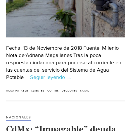
Fecha: 13 de Noviembre de 2018 Fuente: Milenio
Nota de:Adriana Magallanes Tras la poca
respuesta ciudadana para ponerse al corriente en
las cuentas del servicio del Sistema de Agua
Potable …
Seguir leyendo
SAPAL
→
arranca
con
AGUA POTABLE
CLIENTES
CORTES
DEUDORES
SAPAL
los
cortes
de
NACIONALES
agua
CdMx: “Impagable” deuda
a