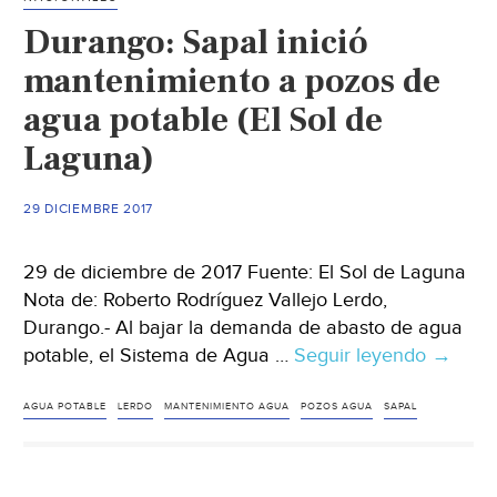
agua
Durango: Sapal inició
(El
Siglo
mantenimiento a pozos de
de
agua potable (El Sol de
Durango)
Laguna)
29 DICIEMBRE 2017
29 de diciembre de 2017 Fuente: El Sol de Laguna
Nota de: Roberto Rodríguez Vallejo Lerdo,
Durango.- Al bajar la demanda de abasto de agua
potable, el Sistema de Agua …
Seguir leyendo
Durang
→
Sapal
inició
AGUA POTABLE
LERDO
MANTENIMIENTO AGUA
POZOS AGUA
SAPAL
manten
a
pozos