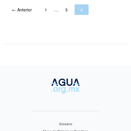
agua
← Anterior
en
1
…
3
4
León
Moderno
Glosario