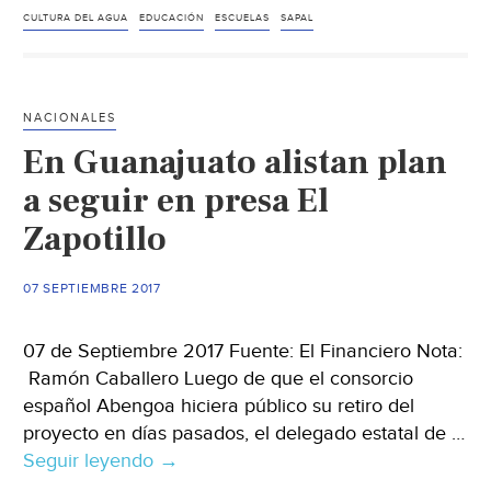
conciencia
CULTURA DEL AGUA
EDUCACIÓN
ESCUELAS
SAPAL
sobre
cuidado
del
NACIONALES
agua
En Guanajuato alistan plan
en
pequeños
a seguir en presa El
(El
Zapotillo
Sol
de
07 SEPTIEMBRE 2017
León)
07 de Septiembre 2017 Fuente: El Financiero Nota:
Ramón Caballero Luego de que el consorcio
español Abengoa hiciera público su retiro del
proyecto en días pasados, el delegado estatal de …
Seguir leyendo
En
→
Guanajuato