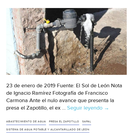
23 de enero de 2019 Fuente: El Sol de León Nota
de Ignacio Ramírez Fotografía de Francisco
Carmona Ante el nulo avance que presenta la
presa el Zapotillo, el ex …
Seguir leyendo
Pretendía
→
Sapal
obligar
ABASTECIMIENTO DE AGUA
PRESA EL ZAPOTILLO
SAPAL
a
SISTEMA DE AGUA POTABLE Y ALCANTARILLADO DE LEÓN