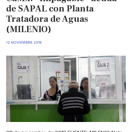
clientes
de SAPAL con Planta
deudores
Tratadora de Aguas
(Milenio)
(MILENIO)
12 NOVIEMBRE 2018