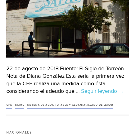
22 de agosto de 2018 Fuente: El Siglo de Torreón
Nota de Diana González Esta sería la primera vez
que la CFE realiza una medida como ésta
considerando el adeudo que …
Seguir leyendo
‘Corta’
→
la
CFE
CFE
SAPAL
SISTEMA DE AGUA POTABLE Y ALCANTARILLADO DE LERDO
sumini
de
energí
NACIONALES