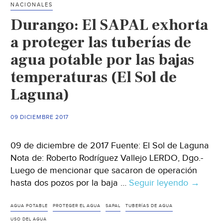
NACIONALES
de
Durango: El SAPAL exhorta
agua
potabl
a proteger las tuberías de
(El
agua potable por las bajas
Sol
temperaturas (El Sol de
de
Laguna
Laguna)
09 DICIEMBRE 2017
09 de diciembre de 2017 Fuente: El Sol de Laguna
Nota de: Roberto Rodríguez Vallejo LERDO, Dgo.-
Luego de mencionar que sacaron de operación
hasta dos pozos por la baja …
Seguir leyendo
Durango
→
El
SAPAL
AGUA POTABLE
PROTEGER EL AGUA
SAPAL
TUBERÍAS DE AGUA
exhorta
USO DEL AGUA