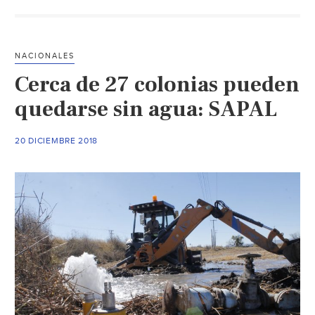
construcció
de
pozos
NACIONALES
y
Cerca de 27 colonias pueden
embolsarse
aportación
quedarse sin agua: SAPAL
de
desarrollado
20 DICIEMBRE 2018
(El
Sol
de
León)