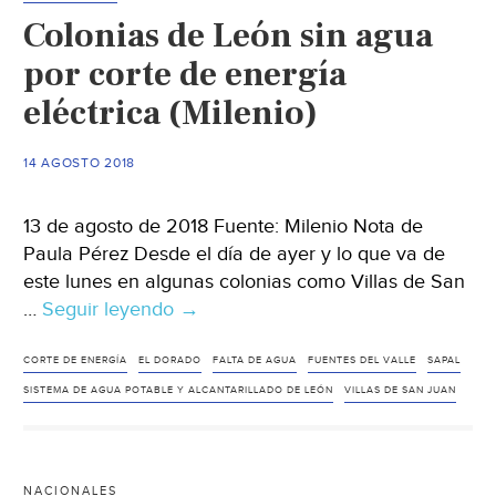
de
Colonias de León sin agua
bomba
en
por corte de energía
Lerdo
eléctrica (Milenio)
(El
Siglo
14 AGOSTO 2018
de
Torreó
13 de agosto de 2018 Fuente: Milenio Nota de
Paula Pérez Desde el día de ayer y lo que va de
este lunes en algunas colonias como Villas de San
…
Seguir leyendo
Colonias
→
de
León
CORTE DE ENERGÍA
EL DORADO
FALTA DE AGUA
FUENTES DEL VALLE
SAPAL
sin
SISTEMA DE AGUA POTABLE Y ALCANTARILLADO DE LEÓN
VILLAS DE SAN JUAN
agua
por
corte
NACIONALES