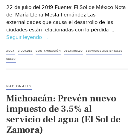
22 de julio del 2019 Fuente: El Sol de México Nota
de María Elena Mesta Fernández Las
externalidades que causa el desarrollo de las
ciudades están relacionadas con la pérdida …
Seguir leyendo
México:
→
Sustentabilidad
y
AGUA
CIUDADES
CONTAMINACIÓN
DESARROLLO
SERVICIOS AMBIENTALES
agua:
SUELO
reto
de
las
NACIONALES
zonas
Michoacán: Prevén nuevo
urbanas
(El
impuesto de 3.5% al
Sol
servicio del agua (El Sol de
de
Zamora)
México)