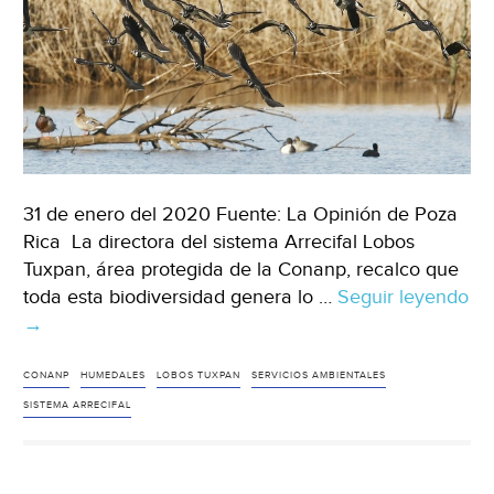
31 de enero del 2020 Fuente: La Opinión de Poza
Rica La directora del sistema Arrecifal Lobos
Tuxpan, área protegida de la Conanp, recalco que
toda esta biodiversidad genera lo …
Seguir leyendo
Veracruz:
→
Piden
hacer
CONANP
HUMEDALES
LOBOS TUXPAN
SERVICIOS AMBIENTALES
frente
SISTEMA ARRECIFAL
común
para
proteger