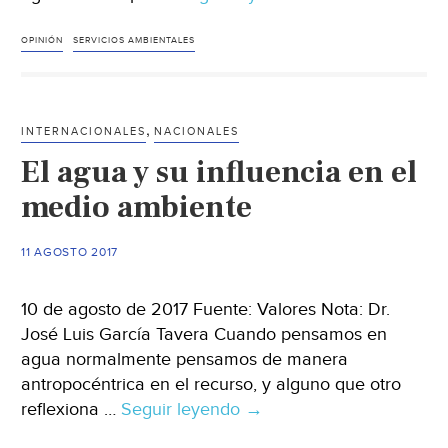
ecosistémica
en
OPINIÓN
SERVICIOS AMBIENTALES
el
sector
del
,
INTERNACIONALES
NACIONALES
agua.
El agua y su influencia en el
¿Qué
narices
medio ambiente
es
eso?
11 AGOSTO 2017
10 de agosto de 2017 Fuente: Valores Nota: Dr.
José Luis García Tavera Cuando pensamos en
agua normalmente pensamos de manera
antropocéntrica en el recurso, y alguno que otro
reflexiona …
Seguir leyendo
El
→
agua