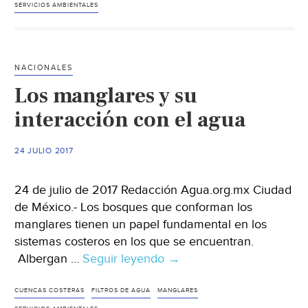
y
SERVICIOS AMBIENTALES
su
influencia
en
NACIONALES
el
Los manglares y su
medio
ambiente
interacción con el agua
24 JULIO 2017
24 de julio de 2017 Redacción Agua.org.mx Ciudad
de México.- Los bosques que conforman los
manglares tienen un papel fundamental en los
sistemas costeros en los que se encuentran.
Albergan …
Seguir leyendo
Los
→
manglares
y
CUENCAS COSTERAS
FILTROS DE AGUA
MANGLARES