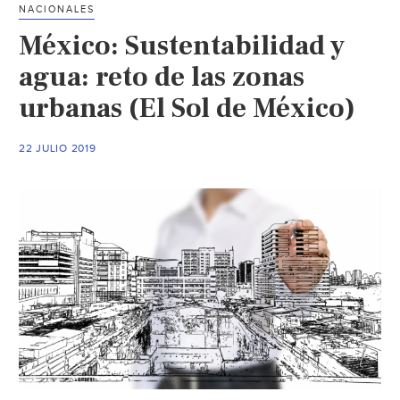
NACIONALES
los
México: Sustentabilidad y
humedales
(La
agua: reto de las zonas
Opinión
urbanas (El Sol de México)
de
Poza
22 JULIO 2019
Rica)