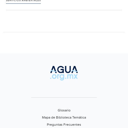
su
SERVICIOS AMBIENTALES
interacción
con
el
agua
Glosario
Mapa de Biblioteca Temática
Preguntas Frecuentes