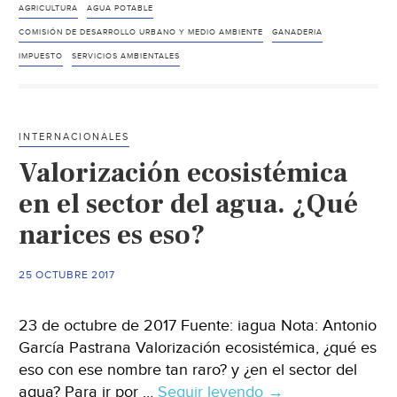
nuevo
AGRICULTURA
AGUA POTABLE
impuesto
COMISIÓN DE DESARROLLO URBANO Y MEDIO AMBIENTE
GANADERIA
de
IMPUESTO
SERVICIOS AMBIENTALES
3.5%
al
servicio
INTERNACIONALES
del
Valorización ecosistémica
agua
(El
en el sector del agua. ¿Qué
Sol
narices es eso?
de
Zamora)
25 OCTUBRE 2017
23 de octubre de 2017 Fuente: iagua Nota: Antonio
García Pastrana Valorización ecosistémica, ¿qué es
eso con ese nombre tan raro? y ¿en el sector del
agua? Para ir por …
Seguir leyendo
Valorización
→