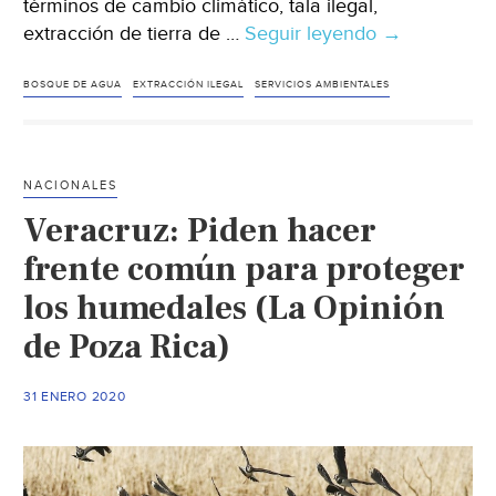
términos de cambio climático, tala ilegal,
extracción de tierra de …
Seguir leyendo
México
→
–
Plan
BOSQUE DE AGUA
EXTRACCIÓN ILEGAL
SERVICIOS AMBIENTALES
para
blindar
al
NACIONALES
bosque
Veracruz: Piden hacer
de
agua
frente común para proteger
(Vértigo)
los humedales (La Opinión
de Poza Rica)
31 ENERO 2020