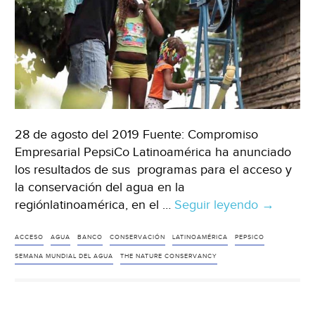
28 de agosto del 2019 Fuente: Compromiso
Empresarial PepsiCo Latinoamérica ha anunciado
los resultados de sus programas para el acceso y
la conservación del agua en la
regiónlatinoamérica, en el …
Seguir leyendo
Latinoame
→
Pepsico
lleva
ACCESO
AGUA
BANCO
CONSERVACIÓN
LATINOAMÉRICA
PEPSICO
agua
SEMANA MUNDIAL DEL AGUA
THE NATURE CONSERVANCY
a
más
de