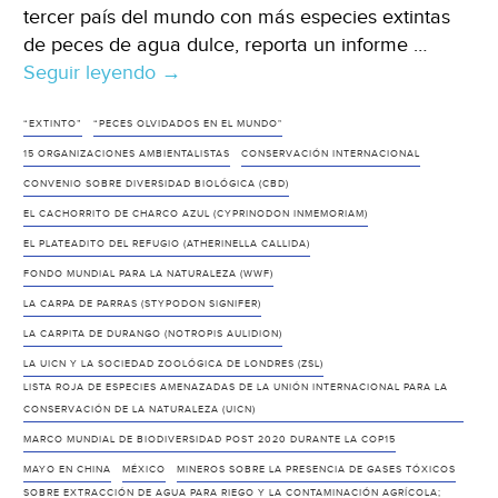
tercer país del mundo con más especies extintas
de peces de agua dulce, reporta un informe …
Seguir leyendo
México
→
ha
perdido
“EXTINTO”
“PECES OLVIDADOS EN EL MUNDO"
12
15 ORGANIZACIONES AMBIENTALISTAS
CONSERVACIÓN INTERNACIONAL
peces
CONVENIO SOBRE DIVERSIDAD BIOLÓGICA (CBD)
de
EL CACHORRITO DE CHARCO AZUL (CYPRINODON INMEMORIAM)
agua
EL PLATEADITO DEL REFUGIO (ATHERINELLA CALLIDA)
dulce.-
FONDO MUNDIAL PARA LA NATURALEZA (WWF)
WWF
LA CARPA DE PARRAS (STYPODON SIGNIFER)
(lucesdelsiglo.com)
LA CARPITA DE DURANGO (NOTROPIS AULIDION)
LA UICN Y LA SOCIEDAD ZOOLÓGICA DE LONDRES (ZSL)
LISTA ROJA DE ESPECIES AMENAZADAS DE LA UNIÓN INTERNACIONAL PARA LA
CONSERVACIÓN DE LA NATURALEZA (UICN)
MARCO MUNDIAL DE BIODIVERSIDAD POST 2020 DURANTE LA COP15
MAYO EN CHINA
MÉXICO
MINEROS SOBRE LA PRESENCIA DE GASES TÓXICOS
SOBRE EXTRACCIÓN DE AGUA PARA RIEGO Y LA CONTAMINACIÓN AGRÍCOLA;