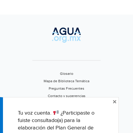
lograr
la
segur
hídric
(La
jorna
zacat
Glosario
Mapa de Biblioteca Temática
Preguntas Frecuentes
Contacto y sugerencias
×
Aviso de privacidad
Califica este portal
Tu voz cuenta.
¿Participaste o
fuiste consultado(a) para la
elaboración del Plan General de