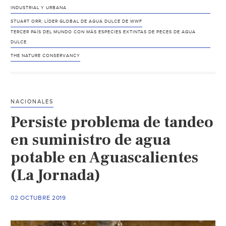
INDUSTRIAL Y URBANA
STUART ORR; LÍDER GLOBAL DE AGUA DULCE DE WWF
TERCER PAÍS DEL MUNDO CON MÁS ESPECIES EXTINTAS DE PECES DE AGUA
DULCE
THE NATURE CONSERVANCY
NACIONALES
Persiste problema de tandeo
en suministro de agua
potable en Aguascalientes
(La Jornada)
02 OCTUBRE 2019