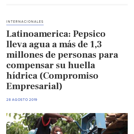
tande
en
sumini
INTERNACIONALES
de
Latinoamerica: Pepsico
agua
potab
lleva agua a más de 1,3
en
millones de personas para
Aguas
compensar su huella
(La
Jorna
hídrica (Compromiso
Empresarial)
28 AGOSTO 2019