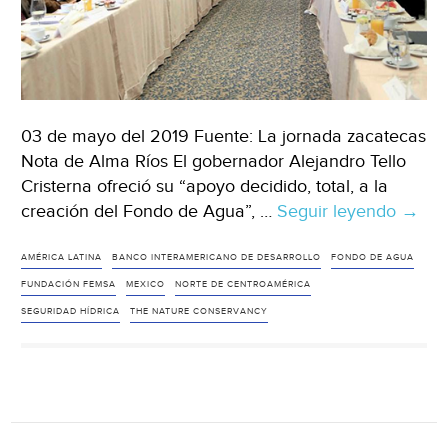
03 de mayo del 2019 Fuente: La jornada zacatecas
Nota de Alma Ríos El gobernador Alejandro Tello
Cristerna ofreció su “apoyo decidido, total, a la
creación del Fondo de Agua”, …
Seguir leyendo
Zacat
→
Busc
crear
AMÉRICA LATINA
BANCO INTERAMERICANO DE DESARROLLO
FONDO DE AGUA
un
FUNDACIÓN FEMSA
MEXICO
NORTE DE CENTROAMÉRICA
“Fon
SEGURIDAD HÍDRICA
THE NATURE CONSERVANCY
de
Agua”
el
objeti
es