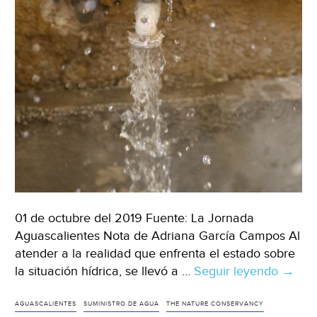
01 de octubre del 2019 Fuente: La Jornada
Aguascalientes Nota de Adriana García Campos Al
atender a la realidad que enfrenta el estado sobre
la situación hídrica, se llevó a …
Seguir leyendo
Persis
→
probl
de
AGUASCALIENTES
SUMINISTRO DE AGUA
THE NATURE CONSERVANCY