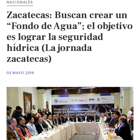
NACIONALES
1,3
Zacatecas: Buscan crear un
millones
de
“Fondo de Agua”; el objetivo
personas
es lograr la seguridad
para
hídrica (La jornada
compens
su
zacatecas)
huella
hídrica
03 MAYO 2019
(Comprom
Empresari