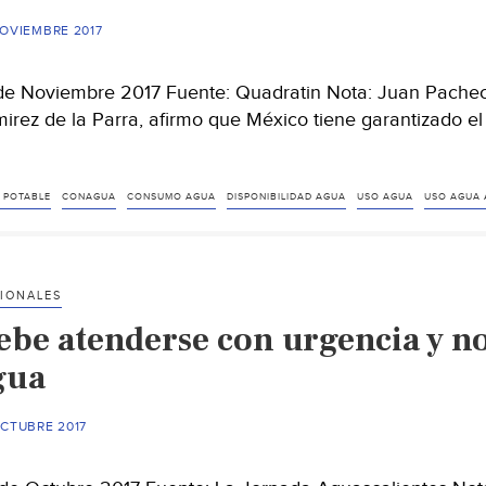
NOVIEMBRE 2017
de Noviembre 2017 Fuente: Quadratin Nota: Juan Pachec
irez de la Parra, afirmo que México tiene garantizado e
 POTABLE
CONAGUA
CONSUMO AGUA
DISPONIBILIDAD AGUA
USO AGUA
USO AGUA 
IONALES
ebe atenderse con urgencia y no 
gua
OCTUBRE 2017