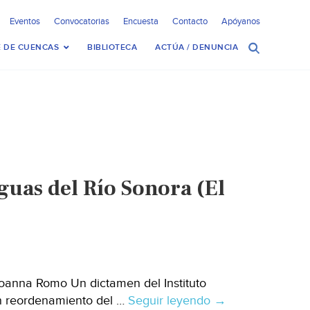
Eventos
Convocatorias
Encuesta
Contacto
Apóyanos
 DE CUENCAS
BIBLIOTECA
ACTÚA / DENUNCIA
uas del Río Sonora (El
Yoanna Romo Un dictamen del Instituto
n reordenamiento del …
Seguir leyendo
Sonora:
→