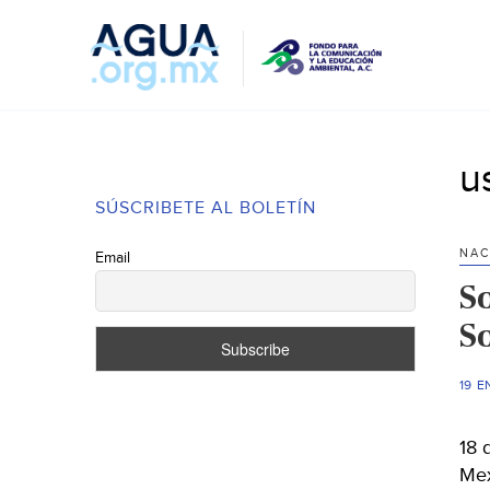
u
SÚSCRIBETE AL BOLETÍN
NAC
Email
S
S
19 E
18 
Mex