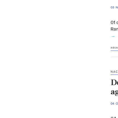
03 
01 
Ram
→
AGUA
NAC
D
a
04 