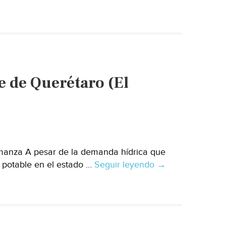
Mejorarán
y
ordenarán
aguas
del
Río
e de Querétaro (El
Sonora
(El
Sol
de
Hermosillo)
lmanza A pesar de la demanda hídrica que
 potable en el estado …
Seguir leyendo
El
→
campo
‘se
bebe’
el