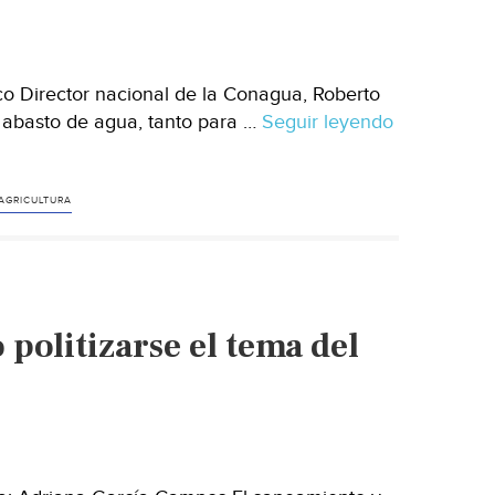
el
agua
que
o Director nacional de la Conagua, Roberto
utiliza
l abasto de agua, tanto para …
Seguir leyendo
Tiene
(El
México
Independiente
garantizad
abasto
AGRICULTURA
agua
para
los
siguientes
politizarse el tema del
2
años
(Quadratin)