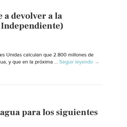
agua
potable
a devolver a la
de
Querétaro
l Independiente)
(El
Financiero)
es Unidas calculan que 2.800 millones de
ua, y que en la próxima …
Seguir leyendo
España:
→
Coca-
Cola
se
compromete
a
devolver
agua para los siguientes
a
la
naturaleza