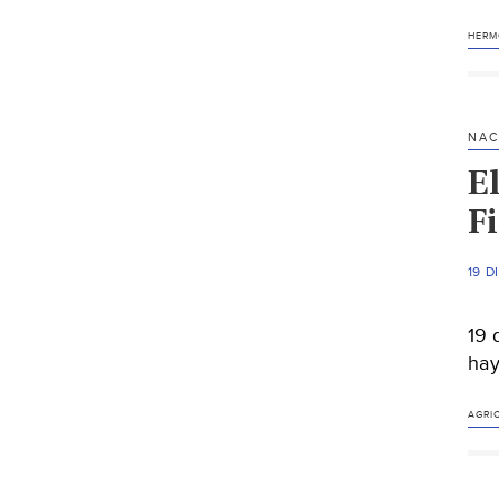
HERM
NAC
E
F
19 D
19 
hay
AGRI