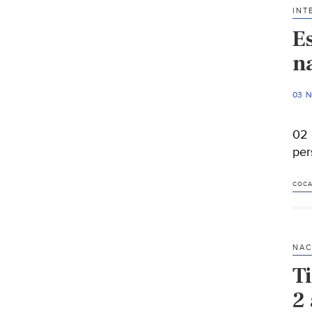
INT
E
n
03 
02 
per
COCA
NAC
T
2