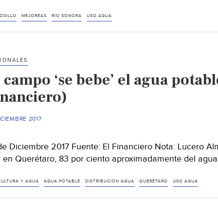
OSILLO
MEJOREAS
RIO SONORA
USO AGUA
IONALES
l campo ‘se bebe’ el agua potabl
inanciero)
ICIEMBRE 2017
de Diciembre 2017 Fuente: El Financiero Nota: Lucero A
 en Querétaro, 83 por ciento aproximadamente del agua
CULTURA Y AGUA
AGUA POTABLE
DISTRIBUCIÓN AGUA
QUERÉTARO
USO AGUA