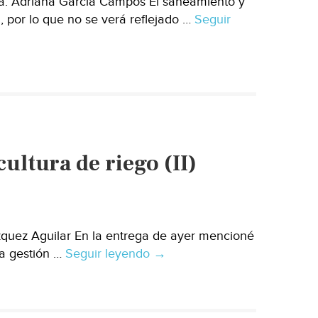
a: Adriana García Campos El saneamiento y
 por lo que no se verá reflejado …
Seguir
ultura de riego (II)
quez Aguilar En la entrega de ayer mencioné
la gestión …
Seguir leyendo
Agua
→
de
mar:
opción