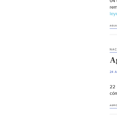
04 
rem
le
AGUA
NAC
Ag
24 
22 
cóm
AGRI