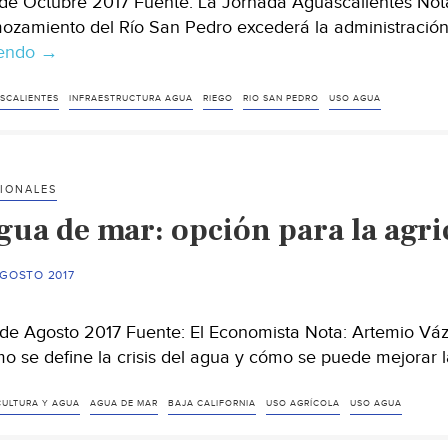
de Octubre 2017 Fuente: La Jornada Aguascalientes Not
ozamiento del Río San Pedro excederá la administración,
yendo
Debe
→
atenderse
con
SCALIENTES
INFRAESTRUCTURA AGUA
RIEGO
RIO SAN PEDRO
USO AGUA
urgencia
y
no
IONALES
politizarse
ua de mar: opción para la agric
el
tema
del
AGOSTO 2017
agua
de Agosto 2017 Fuente: El Economista Nota: Artemio Váz
o se define la crisis del agua y cómo se puede mejorar 
CULTURA Y AGUA
AGUA DE MAR
BAJA CALIFORNIA
USO AGRÍCOLA
USO AGUA