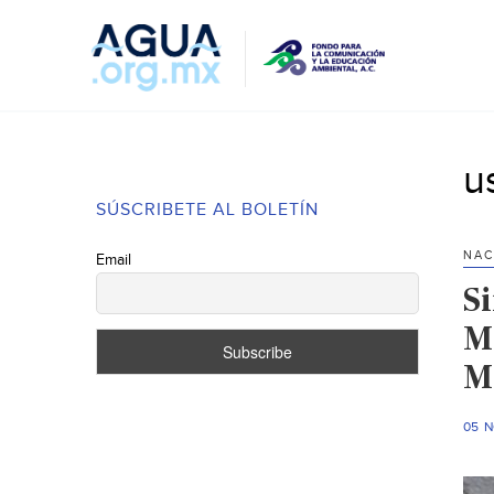
u
SÚSCRIBETE AL BOLETÍN
NAC
Email
Si
Ma
M
05 