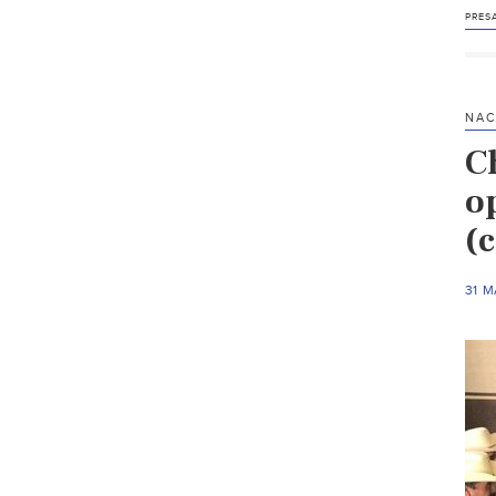
PRES
NAC
C
op
(
31 M