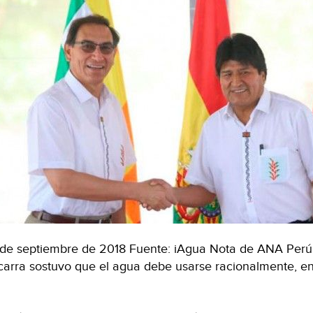
de septiembre de 2018 Fuente: iAgua Nota de ANA Perú E
carra sostuvo que el agua debe usarse racionalmente, en
ú