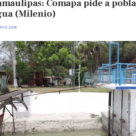
amaulipas: Comapa pide a poblac
gua (Milenio)
AYO 2019