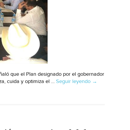
de
Mazatlán)
aló que el Plan designado por el gobernador
za, cuida y optimiza el …
Seguir leyendo
Chihuahua:
→
Plan
Estatal
Hídrico
2040
prioriza,
cuida