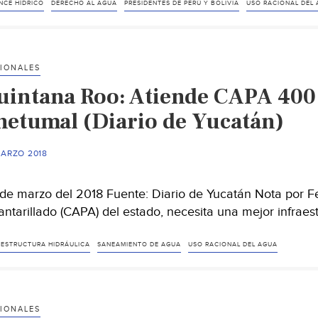
ivia
NCE HÍDRICO
DERECHO AL AGUA
PRESIDENTES DE PERÚ Y BOLIVIA
USO RACIONAL DEL
firman
eso
IONALES
uintana Roo: Atiende CAPA 400 
ua
able
hetumal (Diario de Yucatán)
mo
MARZO 2018
echo
mano
de marzo del 2018 Fuente: Diario de Yucatán Nota por Fe
ncial
antarillado (CAPA) del estado, necesita una mejor infrae
gua)
AESTRUCTURA HIDRÁULICA
SANEAMIENTO DE AGUA
USO RACIONAL DEL AGUA
IONALES