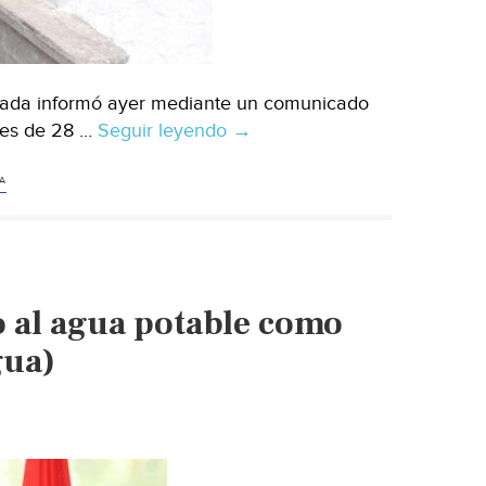
ada informó ayer mediante un comunicado
l es de 28 …
Seguir leyendo
Tamaulipas:
→
Comapa
pide
A
a
población
uso
racional
o al agua potable como
del
agua
gua)
(Milenio)