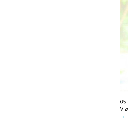
05 
Viz
Per
→
y