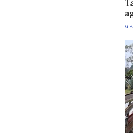
T
a
31 M