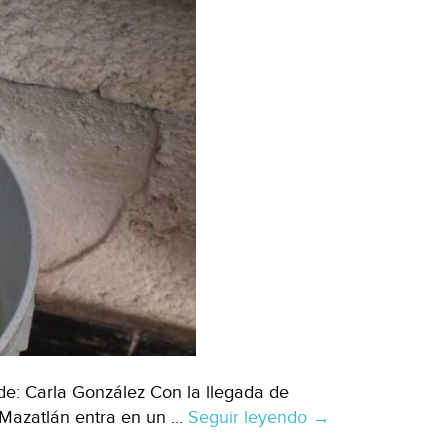
e: Carla González Con la llegada de
 Mazatlán entra en un …
Seguir leyendo
Sinaloa
→
–