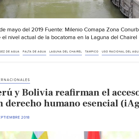
de mayo del 2019 Fuente: Milenio Comapa Zona Conurb
 el nivel actual de la bocatoma en la Laguna del Chaire
SEZ DE AGUA
FALTA DE AGUA
LAGUNA DEL CHAIREL
TAMPICO
USO RACIONAL DEL AGU
ERNACIONALES
erú y Bolivia reafirman el acces
n derecho humano esencial (iA
EPTIEMBRE 2018