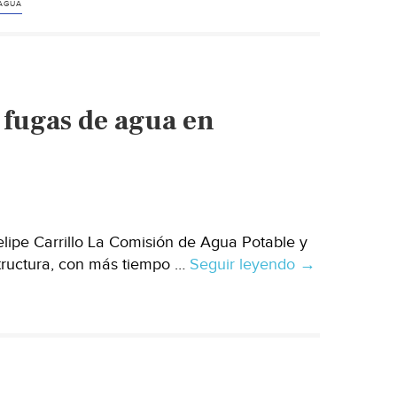
 AGUA
fugas de agua en
lipe Carrillo La Comisión de Agua Potable y
structura, con más tiempo …
Seguir leyendo
Quintana
→
Roo:
Atiende
CAPA
400
fugas