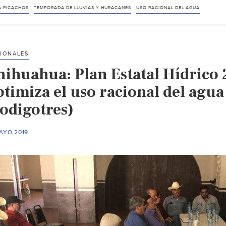
A PICACHOS
TEMPORADA DE LLUVIAS Y HURACANES
USO RACIONAL DEL AGUA
IONALES
hihuahua: Plan Estatal Hídrico 
timiza el uso racional del agua
codigotres)
AYO 2019