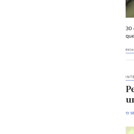
30 
que
ESCA
INT
P
u
13 S