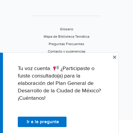
Glosario
Mapa de Biblioteca Temática
Preguntas Frecuentes
Contacto y sugerencias
×
Aviso de privacidad
Califica este portal
Tu voz cuenta.
¿Participaste o
fuiste consultado(a) para la
elaboración del Plan General de
Desarrollo de la Ciudad de México?
¡Cuéntanos!
Ir a la pregunta
© Fondo para la Comunicación y la Educación Ambiental, A.C.