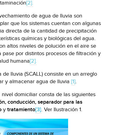
ntaminación
[2].
ovechamiento de agua de lluvia son
lar que los sistemas cuentan con algunas
 directa de la cantidad de precipitación
terísticas químicas y biológicas del agua.
n altos niveles de polución en el aire se
pase por distintos procesos de filtración y
 salud humana
[2].
de lluvia (SCALL) consiste en un arreglo
tar y almacenar agua de lluvia
[1]
.
ivel domiciliar consta de las siguientes
ón, conducción, separador para las
to
y
tratamiento
[3]
. Ver Ilustración 1.