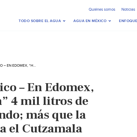
Quiénes somos
Noticias
TODO SOBRE EL AGUA
AGUA EN MÉXICO
ENFOQUE
ESTADO DE MÉXICO – EN EDOMEX, “HUACHICOLEAN” 4 MIL LITROS DE AGUA POR SEGUNDO; MÁS QUE LA QUE ADMINISTRA EL CUTZAMALA (MILENIO)
ico – En Edomex,
 4 mil litros de
ndo; más que la
a el Cutzamala