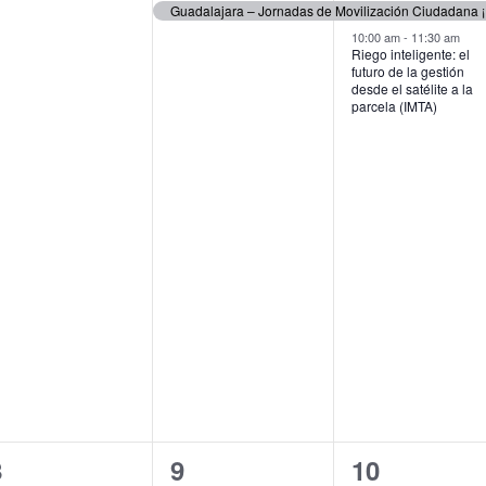
ventos,
evento,
eventos,
Guadalajara – Jornadas de Movilización Ciudadana ¡P
10:00 am
-
11:30 am
Riego inteligente: el
futuro de la gestión
desde el satélite a la
parcela (IMTA)
5
2
3
8
9
10