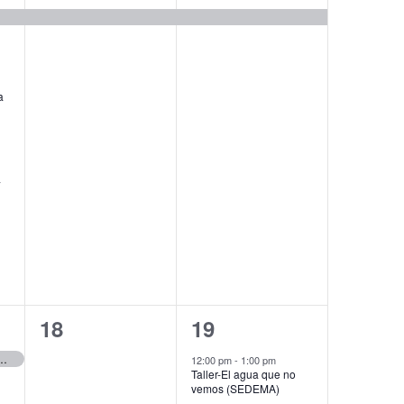
evento,
evento,
a
a
0
1
18
19
eventos,
evento,
isode 5: Solutions to Water Scarcity (Permanent Forum of Binational Waters)
12:00 pm
-
1:00 pm
Taller-El agua que no
vemos (SEDEMA)