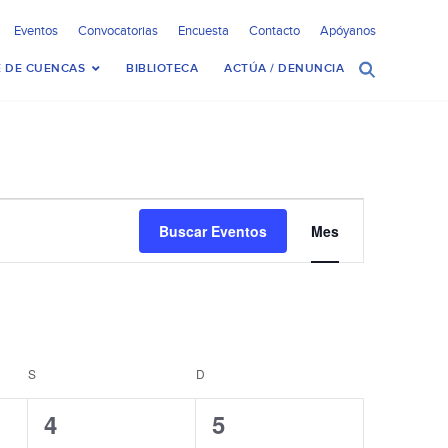
Eventos
Convocatorias
Encuesta
Contacto
Apóyanos
 DE CUENCAS
BIBLIOTECA
ACTÚA / DENUNCIA
Navegación
Buscar Eventos
Mes
de
vistas
de
Evento
S
SÁBADO
D
DOMINGO
2
2
4
5