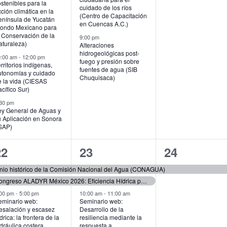
stenibles para la
cuidado de los ríos
ción climática en la
(Centro de Capacitación
enínsula de Yucatán
en Cuencas A.C.)
Fondo Mexicano para
a Conservación de la
9:00 pm
aturaleza)
Alteraciones
hidrogeológicas post-
0:00 am
-
12:00 pm
fuego y presión sobre
rritorios indígenas,
fuentes de agua (SIB
utonomías y cuidado
Chuquisaca)
e la vida (CIESAS
cífico Sur)
30 pm
ey General de Aguas y
u Aplicación en Sonora
ISAP)
3
3
1
22
23
24
ventos,
eventos,
evento,
imonio histórico de la Comisión Nacional del Agua (CONAGUA)
Congreso ALADYR México 2026: Eficiencia Hídrica para la Industria y el Progreso (ALADYR)
:00 pm
-
5:00 pm
10:00 am
-
11:00 am
eminario web:
Seminario web:
esalación y escasez
Desarrollo de la
drica: la frontera de la
resiliencia mediante la
dráulica costera
respuesta a