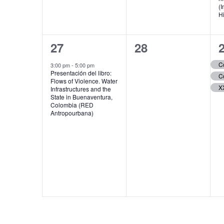
(I
Hi
1
0
27
28
evento,
eventos,
e
3:00 pm
-
5:00 pm
Presentación del libro:
Flows of Violence. Water
Infrastructures and the
State in Buenaventura,
Colombia (RED
Antropourbana)