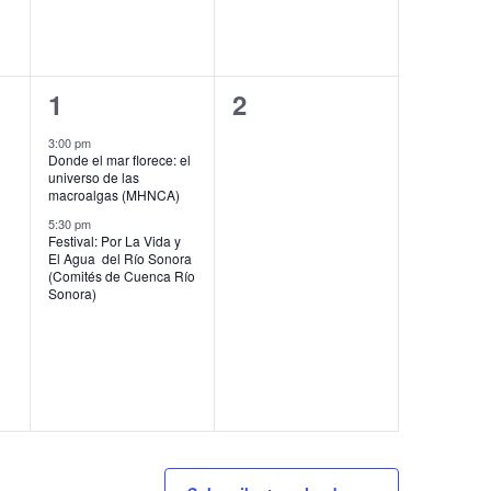
2
0
1
2
eventos,
eventos,
3:00 pm
Donde el mar florece: el
universo de las
macroalgas (MHNCA)
5:30 pm
Festival: Por La Vida y
El Agua del Río Sonora
(Comités de Cuenca Río
Sonora)