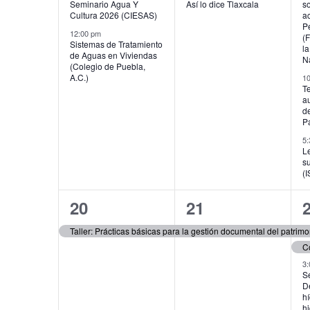
Seminario Agua Y
Así lo dice Tlaxcala
so
Cultura 2026 (CIESAS)
ac
P
12:00 pm
(
Sistemas de Tratamiento
l
de Aguas en Viviendas
N
(Colegio de Puebla,
A.C.)
1
Te
a
d
Pa
5:
L
s
(
1
1
20
21
evento,
evento,
e
Taller: Prácticas básicas para la gestión documental del patr
3
S
D
hí
hi