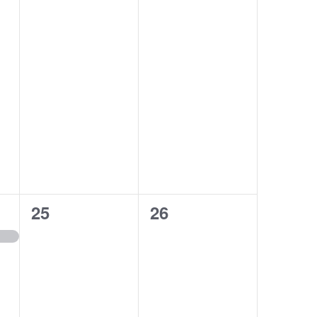
0
0
25
26
eventos,
eventos,