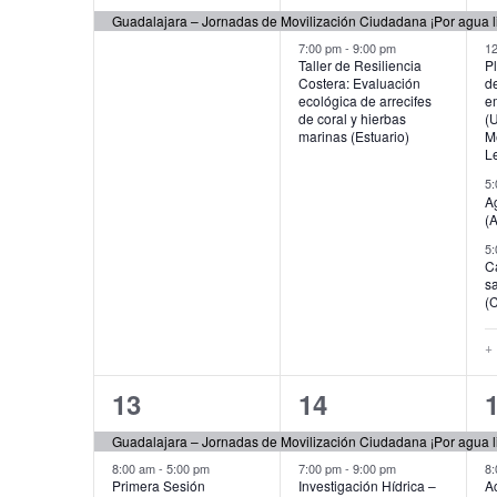
evento,
eventos,
e
Guadalajara – Jornadas de Movilización Ciudadana ¡Por agua l
7:00 pm
-
9:00 pm
1
Taller de Resiliencia
Pl
Costera: Evaluación
d
ecológica de arrecifes
e
de coral y hierbas
(
marinas (Estuario)
M
L
5
A
(
5
C
s
(
+
3
2
13
14
eventos,
eventos,
e
8:00 am
-
5:00 pm
7:00 pm
-
9:00 pm
8
Primera Sesión
Investigación Hídrica –
A