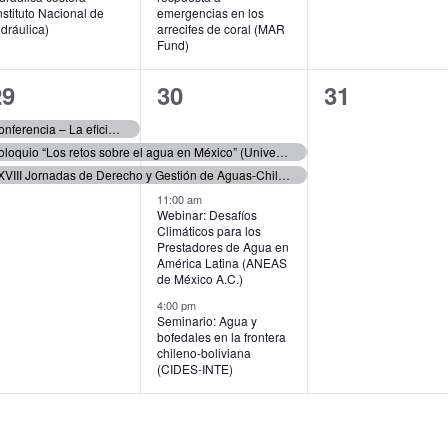
nstituto Nacional de
emergencias en los
dráulica)
arrecifes de coral (MAR
Fund)
3
4
0
29
30
31
ventos,
eventos,
eventos,
Conferencia – La eficiencia energética en los sistemas de agua potable (Secretaría de Energía)
Coloquio “Los retos sobre el agua en México” (Universidad Autónoma Metropolitana Iztapalapa)
XXVIII Jornadas de Derecho y Gestión de Aguas-Chile hídrico: Modernización, resiliencia y gobernanza (Centro de Derecho y Gestión de Aguas UC)
11:00 am
Webinar: Desafíos
Climáticos para los
Prestadores de Agua en
América Latina (ANEAS
de México A.C.)
4:00 pm
Seminario: Agua y
bofedales en la frontera
chileno-boliviana
(CIDES-INTE)