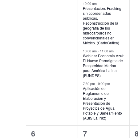
clave.
eventos,
eventos,
e
10:00 am
Presentación: Fracking
sin coordenadas
públicas.
Reconstrucción de la
geografía de los
hidrocarburos no
convencionales en
México. (CartoCrítica)
10:00 am
-
11:00 am
Webinar Economía Azul:
El Nuevo Paradigma de
Prosperidad Marina
para América Latina
(FUNDES)
7:30 pm
-
9:00 pm
Aplicación del
Reglamento de
Elaboración y
Presentación de
Proyectos de Agua
Potable y Saneamiento
(ABIS La Paz)
1
2
6
7