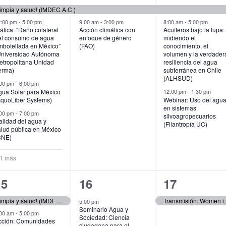
ventos,
eventos,
eventos,
impia y salud! (IMDEC A.C.)
2:00 pm
-
5:00 pm
9:00 am
-
3:00 pm
8:00 am
-
5:00 pm
ática: “Daño colateral
Acción climática con
Acuíferos bajo la lupa:
el consumo de agua
enfoque de género
midiendo el
mbotellada en México”
(FAO)
conocimiento, el
Universidad Autónoma
volumen y la verdader
etropolitana Unidad
resiliencia del agua
erma)
subterránea en Chile
(ALHSUD)
:00 pm
-
6:00 pm
gua Solar para México
12:00 pm
-
1:30 pm
AquoLiber Systems)
Webinar: Uso del agu
en sistemas
:00 pm
-
7:00 pm
silvoagropecuarios
alidad del agua y
(Filantropía UC)
alud pública en México
CNE)
 1 más
4
2
1
15
16
17
ventos,
eventos,
evento,
Guadalajara – Jornadas de Movilización Ciudadana ¡Por agua limpia y salud! (IMDEC A.C.)
Transmisión: Women in Water – Ep
5:00 pm
Seminario Agua y
:00 am
-
5:00 pm
Sociedad: Ciencia
cción: Comunidades
ciudadana para el