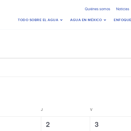
Quiénes somos
Noticias
TODO SOBRE EL AGUA
AGUA EN MÉXICO
ENFOQUE
ÉRCOLES
J
JUEVES
V
VIERNES
0
1
2
1
2
3