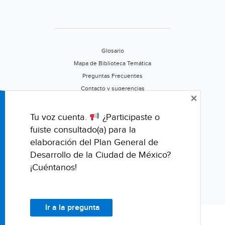
Glosario
Mapa de Biblioteca Temática
Preguntas Frecuentes
Contacto y sugerencias
×
Aviso de privacidad
Califica este portal
Tu voz cuenta.
¿Participaste o
fuiste consultado(a) para la
elaboración del Plan General de
Desarrollo de la Ciudad de México?
¡Cuéntanos!
Ir a la pregunta
© Fondo para la Comunicación y la Educación Ambiental, A.C.