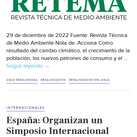
29 de diciembre de 2022 Fuente: Revista Técnica
de Medio Ambiente Nota de: Acciona Como
resultado del cambio climático, el crecimiento de la
población, los nuevos patrones de consumo y el …
Seguir leyendo
Mundo-
→
Iniciativa
pionera
AGUA DESALINIZADA
DESALINIZACIÓN
DESALINIZACIÓN DEL AGUA
para
la
producción
INTERNACIONALES
integrada
España: Organizan un
y
sostenible
Simposio Internacional
de