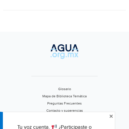
el
agua
que
necesita
el
mundo?
(The
New
York
Times)
Glosario
Mapa de Biblioteca Temática
Preguntas Frecuentes
Contacto y sugerencias
×
Aviso de privacidad
Califica este portal
Tu voz cuenta.
¿Participaste o