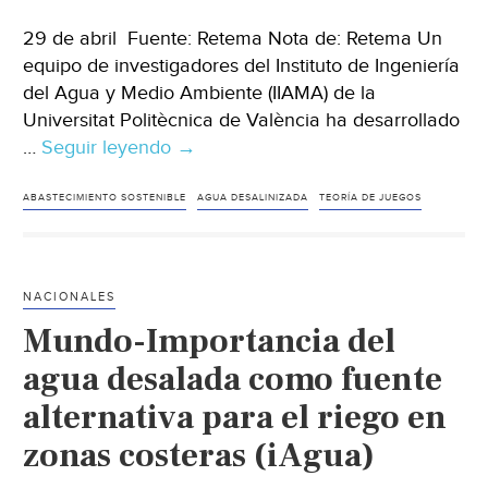
29 de abril Fuente: Retema Nota de: Retema Un
equipo de investigadores del Instituto de Ingeniería
del Agua y Medio Ambiente (IIAMA) de la
Universitat Politècnica de València ha desarrollado
…
Seguir leyendo
Internacional
→
–
La
ABASTECIMIENTO SOSTENIBLE
AGUA DESALINIZADA
TEORÍA DE JUEGOS
teoría
de
juegos
NACIONALES
puede
Mundo-Importancia del
facilitar
la
agua desalada como fuente
integración
alternativa para el riego en
sostenible
zonas costeras (iAgua)
del
agua