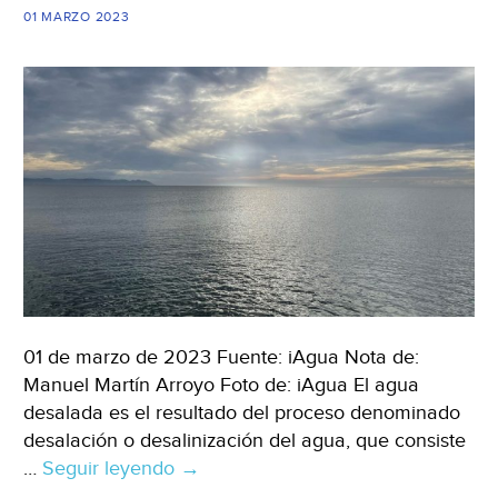
desalinizada
01 MARZO 2023
en
la
gestión
hídrica
(Retema)
01 de marzo de 2023 Fuente: iAgua Nota de:
Manuel Martín Arroyo Foto de: iAgua El agua
desalada es el resultado del proceso denominado
desalación o desalinización del agua, que consiste
…
Seguir leyendo
Mundo-
→
Importancia