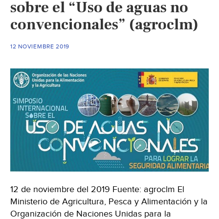
sobre el “Uso de aguas no
agua,
convencionales” (agroclm)
energía
y
recursos
12 NOVIEMBRE 2019
en
la
desalinización
de
agua
(RETEMA)
12 de noviembre del 2019 Fuente: agroclm El
Ministerio de Agricultura, Pesca y Alimentación y la
Organización de Naciones Unidas para la