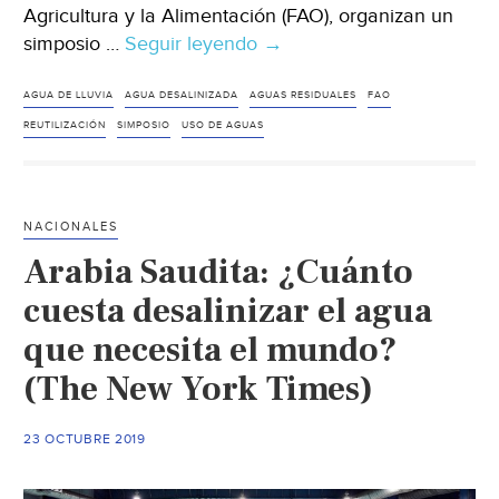
Agricultura y la Alimentación (FAO), organizan un
simposio …
Seguir leyendo
España:
→
Organizan
un
AGUA DE LLUVIA
AGUA DESALINIZADA
AGUAS RESIDUALES
FAO
Simposio
REUTILIZACIÓN
SIMPOSIO
USO DE AGUAS
Internacional
sobre
el
NACIONALES
“Uso
Arabia Saudita: ¿Cuánto
de
aguas
cuesta desalinizar el agua
no
que necesita el mundo?
convencionales”
(The New York Times)
(agroclm)
23 OCTUBRE 2019