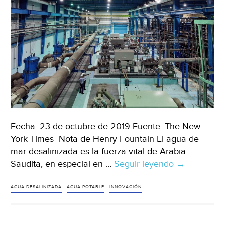
Fecha: 23 de octubre de 2019 Fuente: The New
York Times Nota de Henry Fountain El agua de
mar desalinizada es la fuerza vital de Arabia
Saudita, en especial en …
Seguir leyendo
Arabia
→
Saudita:
¿Cuánto
AGUA DESALINIZADA
AGUA POTABLE
INNOVACIÓN
cuesta
desalinizar