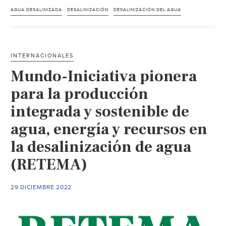
del
AGUA DESALINIZADA
DESALINIZACIÓN
DESALINIZACIÓN DEL AGUA
agua
desalada
como
INTERNACIONALES
fuente
Mundo-Iniciativa pionera
alternativa
para
para la producción
el
integrada y sostenible de
riego
agua, energía y recursos en
en
zonas
la desalinización de agua
costeras
(RETEMA)
(iAgua)
29 DICIEMBRE 2022