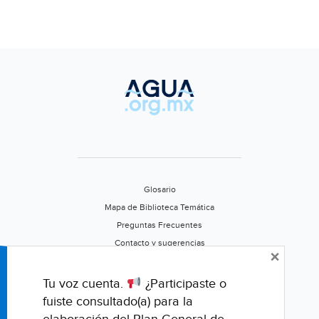
ecológicos
(La
jornada)
Glosario
Mapa de Biblioteca Temática
Preguntas Frecuentes
Contacto y sugerencias
×
Aviso de privacidad
Califica este portal
Tu voz cuenta.
¿Participaste o
fuiste consultado(a) para la