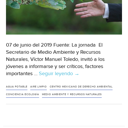
07 de junio del 2019 Fuente: La jornada El
Secretario de Medio Ambiente y Recursos
Naturales, Víctor Manuel Toledo, invitó a los
jóvenes a informarse y ser críticos, factores
importantes …
Seguir leyendo
México:
→
Semarnat
invita
AGUA POTABLE
AIRE LIMPIO
CENTRO MEXICANO DE DERECHO AMBIENTAL
a
CONCIENCIA ECOLOGÍA
MEDIO AMBIENTE Y RECURSOS NATURALES
jóvenes
a
ser
críticos