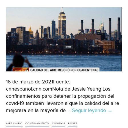
16 de marzo de 2021Fuente:
cnnespanol.cnn.comNota de Jessie Yeung Los
confinamientos para detener la propagación del
covid-19 también llevaron a que la calidad del aire
mejorara en la mayoría de …
Seguir leyendo
Confinam
→
por
covid-
AIRE LIMPIO
CONFINAMIENTO
COVID-19
PAÍSES