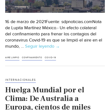
16 de marzo de 2021Fuente: sdpnoticias.comNota
de Lupita Martínez México.- Un efecto colateral
del confinamiento para frenar los contagios del
coronavirus Covid-19 es que se limpió el aire en el
mundo, …
Seguir leyendo
Por
→
confinamiento
del
AIRE LIMPIO
CONFINAMIENTO
COVID-19
Covid-
19
se
INTERNACIONALES
limpió
Huelga Mundial por el
el
aire
Clima: De Australia a
en
Europa, cientos de miles
el