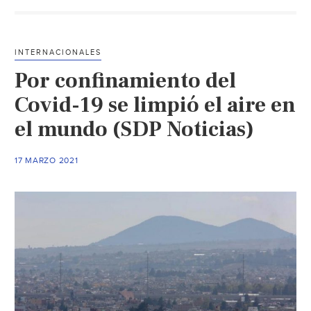
19
mejorar
la
INTERNACIONALES
calidad
Por confinamiento del
del
aire
Covid-19 se limpió el aire en
en
el mundo (SDP Noticias)
el
84%
17 MARZO 2021
de
los
países,
revela
informe
(CNN)