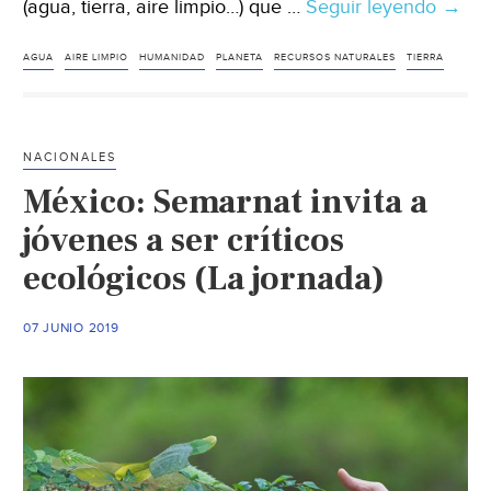
(agua, tierra, aire limpio…) que …
Seguir leyendo
París:
→
Agot
los
AGUA
AIRE LIMPIO
HUMANIDAD
PLANETA
RECURSOS NATURALES
TIERRA
recur
natur
del
NACIONALES
plane
México: Semarnat invita a
para
este
jóvenes a ser críticos
año
ecológicos (La jornada)
(La
Jorna
07 JUNIO 2019