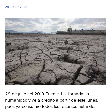
las
29 JULIO 2019
cal
en
pro
glo
pa
fre
ca
cli
(Az
29 de julio del 2019 Fuente: La Jornada La
humanidad vive a crédito a partir de este lunes,
pues ya consumió todos los recursos naturales