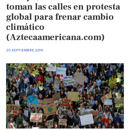
toman las calles en protesta
mundo
(SDP
global para frenar cambio
Noticias)
climático
(Aztecaamericana.com)
20 SEPTIEMBRE 2019