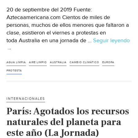
20 de septiembre del 2019 Fuente:
Aztecaamericana.com Cientos de miles de
personas, muchos de ellos menores que faltaron a
clase, asistieron el viernes a protestas en
toda Australia en una jornada de …
Seguir leyendo
Hu
→
Mu
por
el
AGUA LIMPIA
AIRE LIMPIO
AUSTRALIA
CAMBIO CLIMÁTICO
EUROPA
Cli
PROTESTA
De
Aus
a
INTERNACIONALES
Eur
París: Agotados los recursos
cie
de
naturales del planeta para
mil
este año (La Jornada)
to