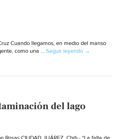
 Cruz Cuando llegamos, en medio del manso
 gente, como una …
Seguir leyendo
¿Dónde
→
estás
ahora,
Ypacaraí?
aminación del lago
ón Rosas CIUDAD JUÁREZ, Chih.- “La falta de