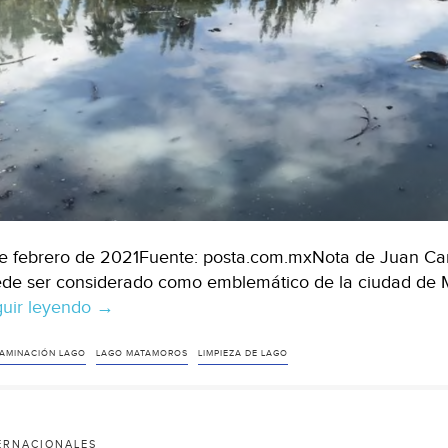
e febrero de 2021Fuente: posta.com.mxNota de Juan Ca
de ser considerado como emblemático de la ciudad de M
uir leyendo
Tamaulipas:
→
¿Y
si
AMINACIÓN LAGO
LAGO MATAMOROS
LIMPIEZA DE LAGO
vamos
a
limpiarlo?
ERNACIONALES