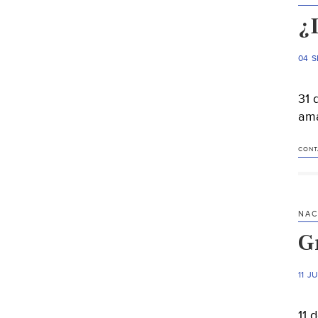
¿
04 S
31 
ama
CONT
NAC
G
11 J
11 