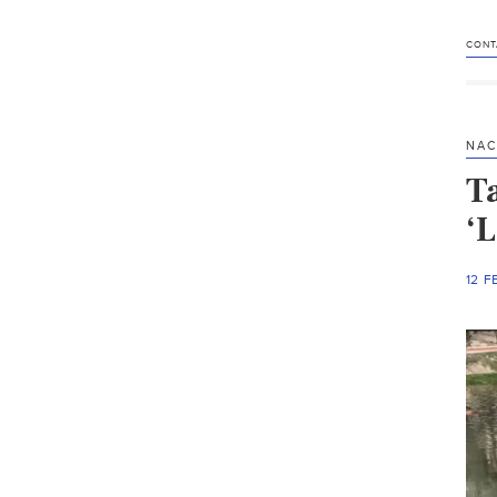
CONT
NAC
T
‘
12 F