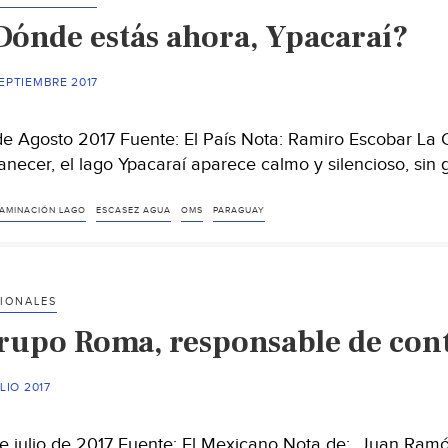
Buscan
Dónde estás ahora, Ypacaraí?
rescatar
el
‘Laguito’
EPTIEMBRE 2017
de
Matamoros
de Agosto 2017 Fuente: El País Nota: Ramiro Escobar La
de
necer, el lago Ypacaraí aparece calmo y silencioso, sin
la
contaminación
AMINACIÓN LAGO
ESCASEZ AGUA
OMS
PARAGUAY
(Posta)
IONALES
rupo Roma, responsable de cont
ULIO 2017
de julio de 2017 Fuente: El Mexicano Nota de: Juan Ram