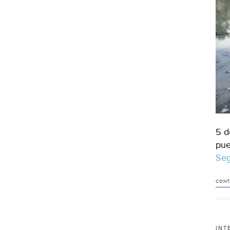
5 d
pue
Seg
CONT
INT