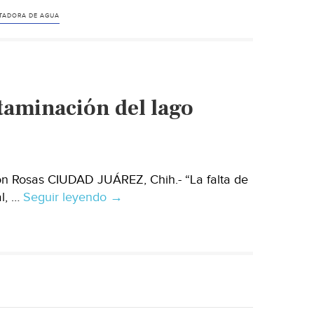
TADORA DE AGUA
aminación del lago
ón Rosas CIUDAD JUÁREZ, Chih.- “La falta de
al, …
Seguir leyendo
Grupo
→
Roma,
responsable
de
contaminación
del
lago