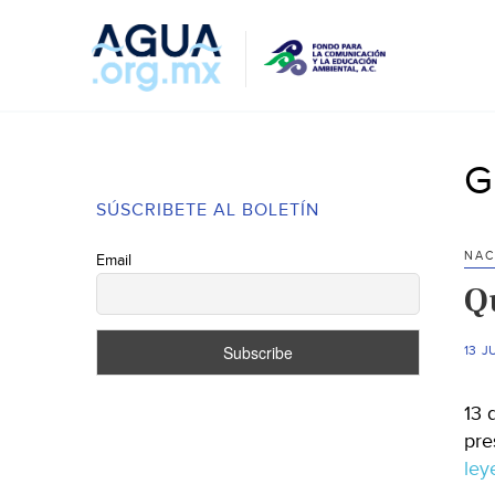
G
SÚSCRIBETE AL BOLETÍN
NAC
Email
Q
13 J
13 
pre
le