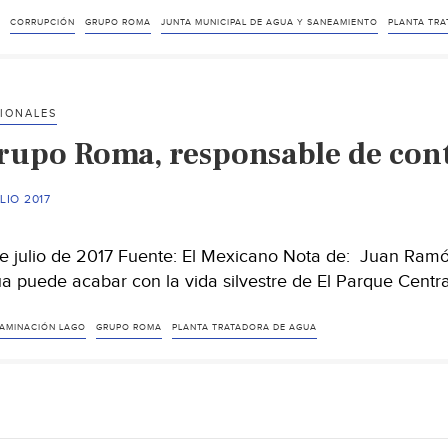
planta
tratadora
CORRUPCIÓN
GRUPO ROMA
JUNTA MUNICIPAL DE AGUA Y SANEAMIENTO
PLANTA TRA
de
agua
al
IONALES
Güero
rupo Roma, responsable de cont
Martínez
ULIO 2017
de julio de 2017 Fuente: El Mexicano Nota de: Juan Ram
a puede acabar con la vida silvestre de El Parque Centr
AMINACIÓN LAGO
GRUPO ROMA
PLANTA TRATADORA DE AGUA