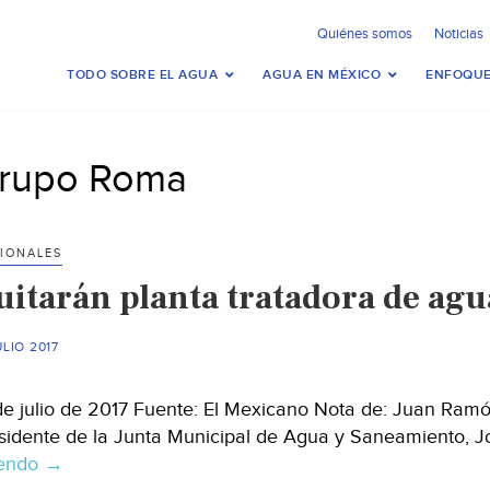
Quiénes somos
Noticias
TODO SOBRE EL AGUA
AGUA EN MÉXICO
ENFOQUE
rupo Roma
IONALES
uitarán planta tratadora de agu
ULIO 2017
de julio de 2017 Fuente: El Mexicano Nota de: Juan Ra
sidente de la Junta Municipal de Agua y Saneamiento, 
yendo
Quitarán
→