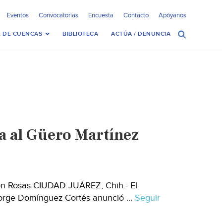
Eventos
Convocatorias
Encuesta
Contacto
Apóyanos
 DE CUENCAS
BIBLIOTECA
ACTÚA / DENUNCIA
a al Güero Martínez
món Rosas CIUDAD JUÁREZ, Chih.- El
Jorge Domínguez Cortés anunció …
Seguir