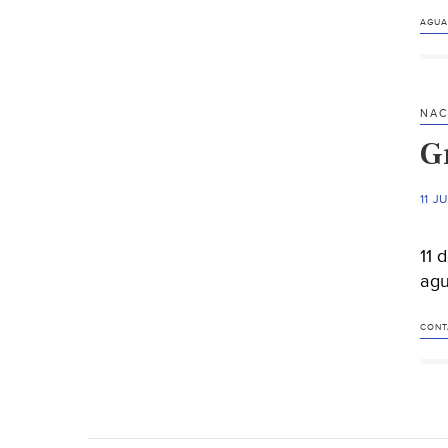
AGUA
NAC
G
11 J
11 
agu
CONT