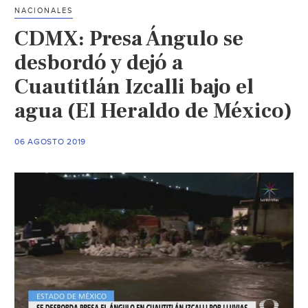
en
NACIONALES
2
CDMX: Presa Ángulo se
años
(El
desbordó y dejó a
Diario
Cuautitlán Izcalli bajo el
NTR)
agua (El Heraldo de México)
06 AGOSTO 2019