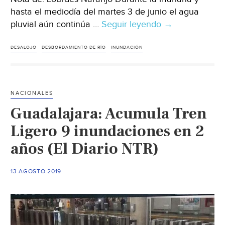
hasta el mediodía del martes 3 de junio el agua
pluvial aún continúa …
Seguir leyendo
Hidalgo
→
–
Los
DESALOJO
DESBORDAMIENTO DE RÍO
INUNDACIÓN
Tuzos
sigue
bajo
NACIONALES
el
Guadalajara: Acumula Tren
agua
tras
Ligero 9 inundaciones en 2
desbordamient
años (El Diario NTR)
del
Río
13 AGOSTO 2019
de
las
Avenidas
(El