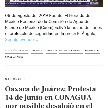
06 de agosto del 2019 Fuente: El Heraldo de
México Personal de la Comisión de Agua del
Estado de México (Caem) activó la noche del lunes
el protocolo de seguridad en la presa El Ángulo, …
Seguir leyendo
CDMX:
→
Presa
Ángulo
COMISIÓN DE AGUA
DESALOJO
DESFOGE
ESTADO DE MÉXICO
HABITANTES
se
PRESA ÁNGULO
desbordó
y
dejó
NACIONALES
a
Oaxaca de Juárez: Protesta
Cuautitlán
Izcalli
14 de junio en CONAGUA
bajo
por posible desalojó en el
el