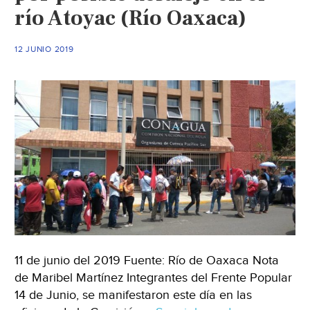
río Atoyac (Río Oaxaca)
agua
(El
Heraldo
12 JUNIO 2019
de
México)
11 de junio del 2019 Fuente: Río de Oaxaca Nota
de Maribel Martínez Integrantes del Frente Popular
14 de Junio, se manifestaron este día en las