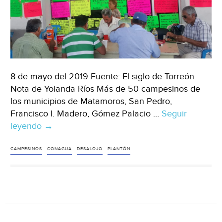
8 de mayo del 2019 Fuente: El siglo de Torreón
Nota de Yolanda Ríos Más de 50 campesinos de
los municipios de Matamoros, San Pedro,
Francisco I. Madero, Gómez Palacio …
Seguir
leyendo
Coahuila:
→
Temen
desalojo
CAMPESINOS
CONAGUA
DESALOJO
PLANTÓN
de
plantón
en
CONAGUA
(El