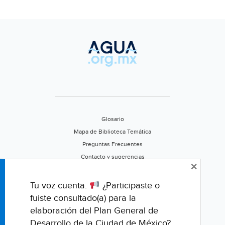
Siglo
de
Torreón)
Glosario
Mapa de Biblioteca Temática
Preguntas Frecuentes
Contacto y sugerencias
×
Aviso de privacidad
Califica este portal
Tu voz cuenta.
¿Participaste o
fuiste consultado(a) para la
elaboración del Plan General de
Desarrollo de la Ciudad de México?