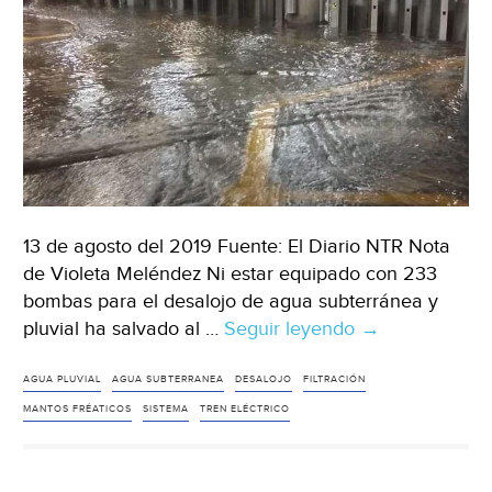
Universal
Hidalgo)
13 de agosto del 2019 Fuente: El Diario NTR Nota
de Violeta Meléndez Ni estar equipado con 233
bombas para el desalojo de agua subterránea y
pluvial ha salvado al …
Seguir leyendo
Guadalajara:
→
Acumula
Tren
AGUA PLUVIAL
AGUA SUBTERRANEA
DESALOJO
FILTRACIÓN
Ligero
MANTOS FRÉATICOS
SISTEMA
TREN ELÉCTRICO
9
inundaciones