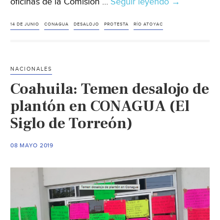
oficinas de la Comisión …
Seguir leyendo
Oaxaca
→
de
Juárez:
14 DE JUNIO
CONAGUA
DESALOJO
PROTESTA
RÍO ATOYAC
Protesta
14
de
NACIONALES
junio
Coahuila: Temen desalojo de
en
CONAGUA
plantón en CONAGUA (El
por
Siglo de Torreón)
posible
desalojó
08 MAYO 2019
en
el
río
Atoyac
(Río
Oaxaca)