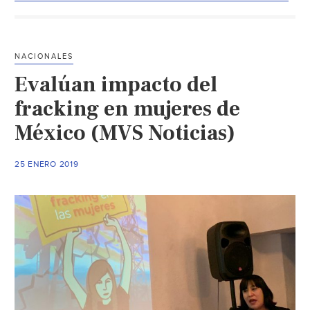
contra
el
fracking:
Indepi
NACIONALES
(La
Evalúan impacto del
Orquesta)
fracking en mujeres de
México (MVS Noticias)
25 ENERO 2019