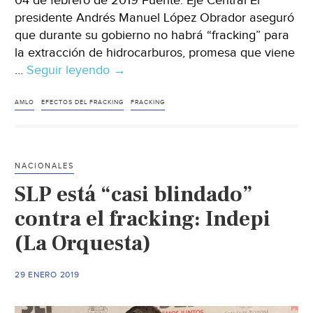
04 de febrero de 2019 Fuente: Eje Central El
presidente Andrés Manuel López Obrador aseguró
que durante su gobierno no habrá “fracking” para
la extracción de hidrocarburos, promesa que viene
…
Seguir leyendo
No
→
al
fracking’,
AMLO
EFECTOS DEL FRACKING
FRACKING
pese
al
presupuesto
NACIONALES
AMLO
SLP está “casi blindado”
desmiente
a
contra el fracking: Indepi
Nahle
(La Orquesta)
(Eje
Central)
29 ENERO 2019