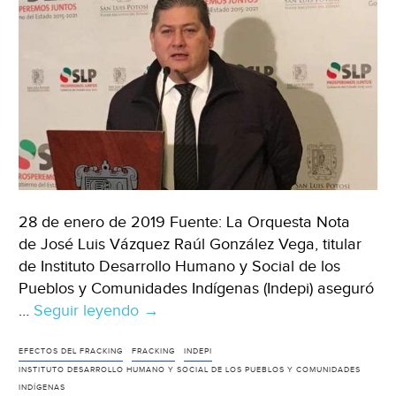
28 de enero de 2019 Fuente: La Orquesta Nota
de José Luis Vázquez Raúl González Vega, titular
de Instituto Desarrollo Humano y Social de los
Pueblos y Comunidades Indígenas (Indepi) aseguró
…
Seguir leyendo
SLP
→
está
“casi
EFECTOS DEL FRACKING
FRACKING
INDEPI
INSTITUTO DESARROLLO HUMANO Y SOCIAL DE LOS PUEBLOS Y COMUNIDADES
blindado”
INDÍGENAS