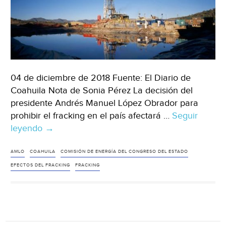
04 de diciembre de 2018 Fuente: El Diario de
Coahuila Nota de Sonia Pérez La decisión del
presidente Andrés Manuel López Obrador para
prohibir el fracking en el país afectará …
Seguir
leyendo
Afectará
→
decisión
de
AMLO
COAHUILA
COMISIÓN DE ENERGÍA DEL CONGRESO DEL ESTADO
AMLO
EFECTOS DEL FRACKING
FRACKING
el
desarrollo
de
Coahuila