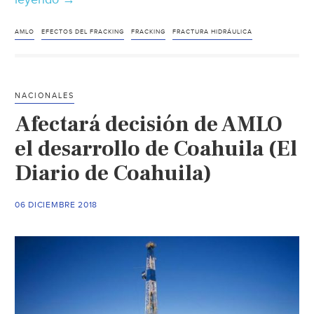
Pide
a
AMLO
EFECTOS DEL FRACKING
FRACKING
FRACTURA HIDRÁULICA
AMLO
analice
el
NACIONALES
tema
Afectará decisión de AMLO
del
fracking
el desarrollo de Coahuila (El
(Vanguardia)
Diario de Coahuila)
06 DICIEMBRE 2018