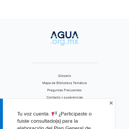
(El
Diario
de
Coahuila)
Glosario
Mapa de Biblioteca Temática
Preguntas Frecuentes
Contacto y sugerencias
×
Aviso de privacidad
Califica este portal
Tu voz cuenta.
¿Participaste o
fuiste consultado(a) para la
elaboración del Plan General de