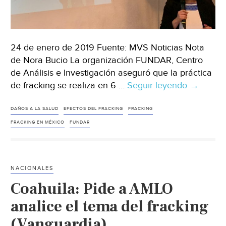
24 de enero de 2019 Fuente: MVS Noticias Nota
de Nora Bucio La organización FUNDAR, Centro
de Análisis e Investigación aseguró que la práctica
de fracking se realiza en 6 …
Seguir leyendo
Evalúan
→
impacto
del
DAÑOS A LA SALUD
EFECTOS DEL FRACKING
FRACKING
fracking
FRACKING EN MÉXICO
FUNDAR
en
mujeres
de
NACIONALES
México
Coahuila: Pide a AMLO
(MVS
Noticias)
analice el tema del fracking
(Vanguardia)