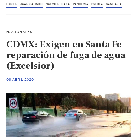
Juan
EXIGEN
JUAN GALINDO
NUEVO NECAXA
PANDEMIA
PUEBLA
SANITARIA
Galindo:
llevan
meses
NACIONALES
sin
CDMX: Exigen en Santa Fe
agua
en
reparación de fuga de agua
plena
(Excelsior)
pandemia
por
06 ABRIL 2020
COVID-
19
(Diario
Cambio)