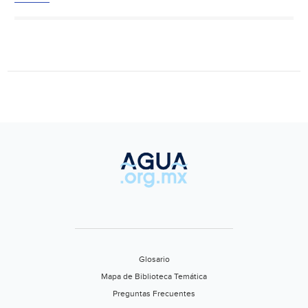
reiterados
cortes
de
agua
en
Tres
Cerritos
(Profesional)
Glosario
Mapa de Biblioteca Temática
Preguntas Frecuentes