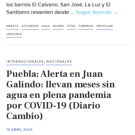
los barrios El Calvario, San José, La Luz y El
Santísimo resienten desde …
Seguir leyendo
Veracruz
→
Vecinos
de
ABASTO
ACCIDENTE
AGUA
EXIGEN
IXTAC
TUBERIAS
VEHICULAR
Ixtac,
VERACRUZ
exigen
abasto
permane
,
INTERNACIONALES
NACIONALES
de
Puebla: Alerta en Juan
agua
(El
Galindo: llevan meses sin
Sol
agua en plena pandemia
de
por COVID-19 (Diario
Orizaba)
Cambio)
14 ABRIL 2020