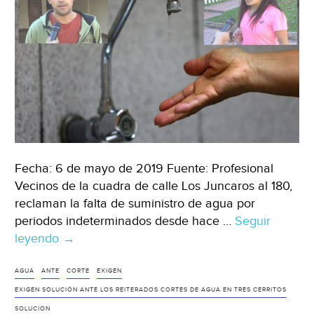
Fecha: 6 de mayo de 2019 Fuente: Profesional
Vecinos de la cuadra de calle Los Juncaros al 180,
reclaman la falta de suministro de agua por
periodos indeterminados desde hace …
Seguir
leyendo
Argentina:
→
Exigen
solución
AGUA
ANTE
CORTE
EXIGEN
ante
EXIGEN SOLUCIÓN ANTE LOS REITERADOS CORTES DE AGUA EN TRES CERRITOS
los
SOLUCION