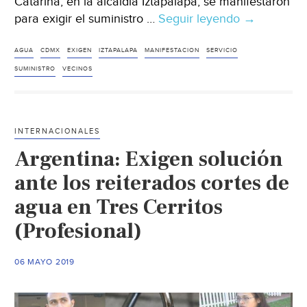
Catarina, en la alcaldía Iztapalapa, se manifestaron
para exigir el suministro …
Seguir leyendo
CDMX:
→
Vecinos
exigen
AGUA
CDMX
EXIGEN
IZTAPALAPA
MANIFESTACION
SERVICIO
suministro
SUMINISTRO
VECINOS
de
agua
en
INTERNACIONALES
Iztapalapa
Argentina: Exigen solución
(Excelsior)
ante los reiterados cortes de
agua en Tres Cerritos
(Profesional)
06 MAYO 2019