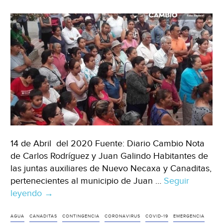
14 de Abril del 2020 Fuente: Diario Cambio Nota
de Carlos Rodríguez y Juan Galindo Habitantes de
las juntas auxiliares de Nuevo Necaxa y Canaditas,
pertenecientes al municipio de Juan …
Seguir
leyendo
Puebla:
→
Alerta
en
AGUA
CANADITAS
CONTINGENCIA
CORONAVIRUS
COVID-19
EMERGENCIA