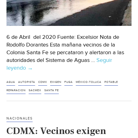
6 de Abril del 2020 Fuente: Excelsior Nota de
Rodolfo Dorantes Esta mañana vecinos de la
Colonia Santa Fe se percataron y alertaron a las
autoridades del Sistema de Aguas …
Seguir
leyendo
CDMX:
→
Exigen
en
AGUA
AUTOPISTA
CDMX
EXIGEN
FUGA
MÉXICO-TOLUCA
POTABLE
Santa
REPARACION
SACMEX
SANTA FE
Fe
reparación
de
NACIONALES
fuga
CDMX: Vecinos exigen
de
agua