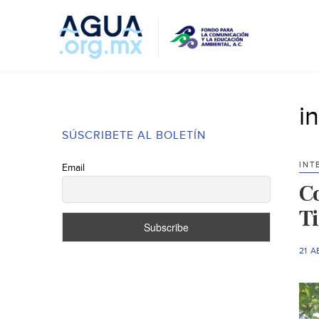
i
SÚSCRIBETE AL BOLETÍN
INT
Email
Co
T
21 A