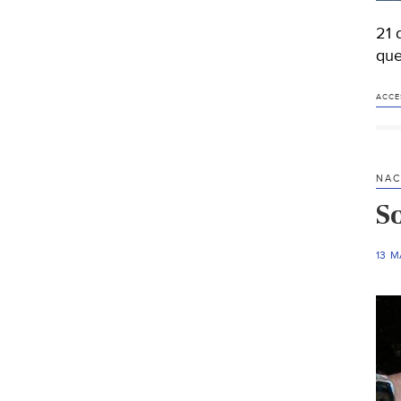
21 
que
ACCE
NAC
S
13 M