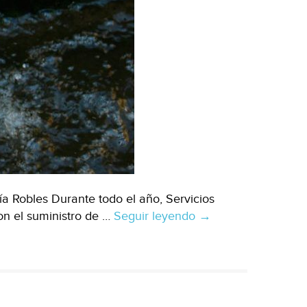
3
años
(Chiapas
paralelo)
a Robles Durante todo el año, Servicios
on el suministro de …
Seguir leyendo
Sonora:
→
apoyan
con
agua
a
18