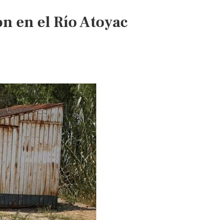
invasiones
n en el Río Atoyac
(El
Imparcial)