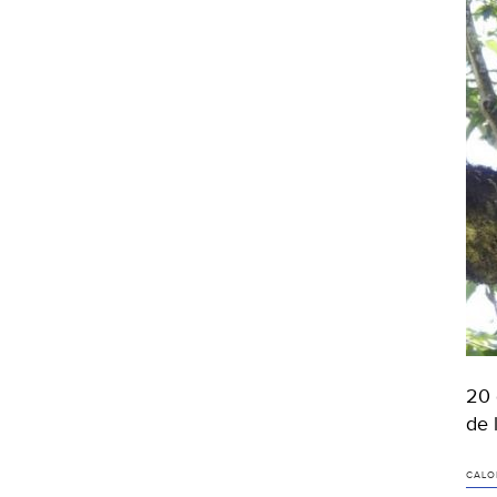
20 
de 
CALO