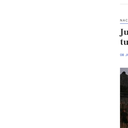
NAC
J
tu
08 J