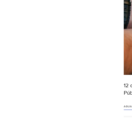
12 
Púb
AGUA