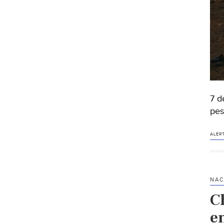
7 d
pes
ALER
NAC
Ch
e