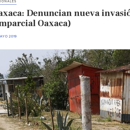
IONALES
axaca: Denuncian nueva invasió
Imparcial Oaxaca)
MAYO 2019