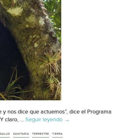
e y nos dice que actuemos”, dice el Programa
Y claro, …
Seguir leyendo
Confinado,
→
el
planeta
SALUD
SANITARIA
TERRESTRE
TIERRA