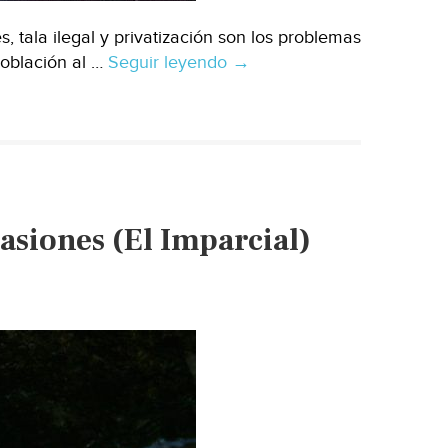
 tala ilegal y privatización son los problemas
población al …
Seguir leyendo
Chiapas:
→
En
San
Cristóbal
de
las
Casas,
asiones (El Imparcial)
el
acceso
al
agua
ha
empeorado
en
los
últimos