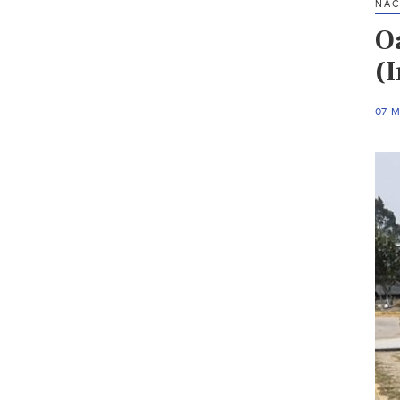
NAC
O
(
07 