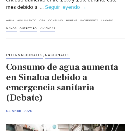
mes debido al …
Seguir leyendo
Querétaro:
→
Incrementa
consumo
AGUA
AISLAMIENTO
CEA
CONSUMO
HIGIENE
INCREMENTA
LAVADO
de
MANOS
QUERÉTARO
VIVIENDAS
agua
25%:
CEA
,
INTERNACIONALES
NACIONALES
(Diario
Consumo de agua aumenta
de
Querétaro)
en Sinaloa debido a
emergencia sanitaria
(Debate)
04 ABRIL 2020