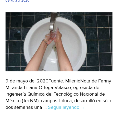
09 MAYO 2020
la
covid-
19
(El
País)
9 de mayo del 2020Fuente: MilenioNota de Fanny
Miranda Liliana Ortega Velasco, egresada de
Ingeniería Química del Tecnológico Nacional de
México (TecNM), campus Toluca, desarrolló en sólo
dos semanas una …
Seguir leyendo
Edomex:
→
Mexicana