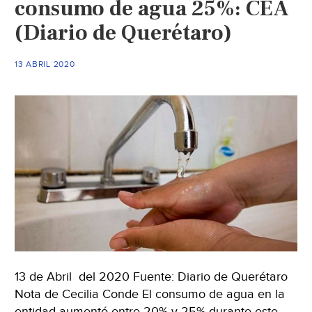
consumo de agua 25%: CEA
de
(Diario de Querétaro)
Covid
(El
13 ABRIL 2020
Imparcial)
13 de Abril del 2020 Fuente: Diario de Querétaro
Nota de Cecilia Conde El consumo de agua en la
entidad aumentó entre 20% y 25% durante este