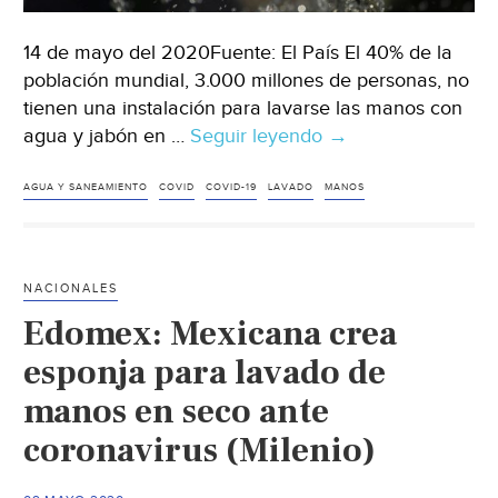
14 de mayo del 2020Fuente: El País El 40% de la
población mundial, 3.000 millones de personas, no
tienen una instalación para lavarse las manos con
agua y jabón en …
Seguir leyendo
Los
→
líderes
mundiales
AGUA Y SANEAMIENTO
COVID
COVID-19
LAVADO
MANOS
piden
tomar
medidas
NACIONALES
en
Edomex: Mexicana crea
materia
de
esponja para lavado de
agua
manos en seco ante
y
coronavirus (Milenio)
saneamiento
para
prevenir