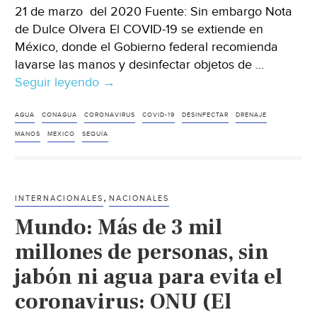
21 de marzo del 2020 Fuente: Sin embargo Nota
de Dulce Olvera El COVID-19 se extiende en
México, donde el Gobierno federal recomienda
lavarse las manos y desinfectar objetos de …
Seguir leyendo
En
→
México,
52%
AGUA
CONAGUA
CORONAVIRUS
COVID-19
DESINFECTAR
DRENAJE
no
MANOS
MEXICO
SEQUÍA
tiene
drenaje
ni
,
INTERNACIONALES
NACIONALES
agua
Mundo: Más de 3 mil
constante.
Y
millones de personas, sin
viene
jabón ni agua para evita el
la
coronavirus: ONU (El
sequía.
Así