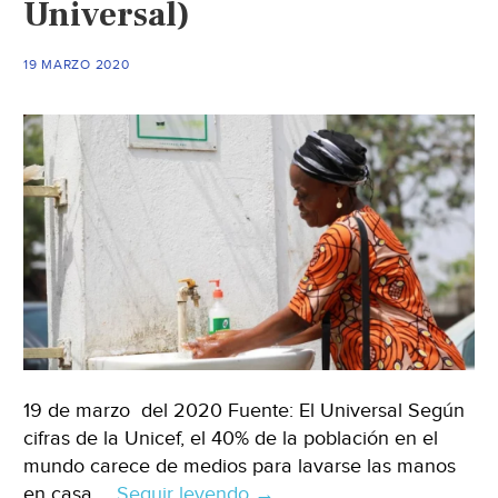
Universal)
los
toma
19 MARZO 2020
el
virulento
COVID-
19
(Sin
embargo)
19 de marzo del 2020 Fuente: El Universal Según
cifras de la Unicef, el 40% de la población en el
mundo carece de medios para lavarse las manos
en casa …
Seguir leyendo
Mundo:
→