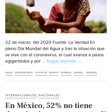
(Al
Momento)
22 de marzo del 2020 Fuente: La Verdad En
pleno Día Mundial del Agua y tras la situación que
se vive con el coronavirus, el cual avanza a pasos
agigantados y por …
Seguir leyendo
Día
→
Mundial
del
AGUA
CORONAVIRUS
COVID-19
MANOS
MUNDIAL
MUNDO
SANIDAD
Agua:
3
mil
,
INTERNACIONALES
NACIONALES
millones
En México, 52% no tiene
de
personas