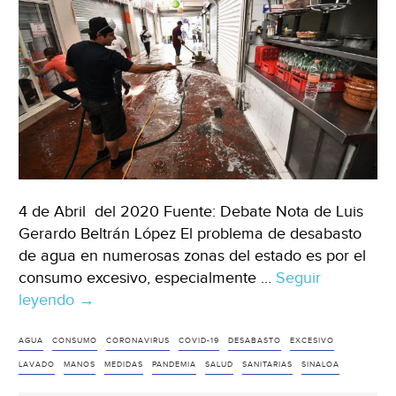
4 de Abril del 2020 Fuente: Debate Nota de Luis
Gerardo Beltrán López El problema de desabasto
de agua en numerosas zonas del estado es por el
consumo excesivo, especialmente …
Seguir
leyendo
Consumo
→
de
agua
AGUA
CONSUMO
CORONAVIRUS
COVID-19
DESABASTO
EXCESIVO
aumenta
LAVADO
MANOS
MEDIDAS
PANDEMIA
SALUD
SANITARIAS
SINALOA
en