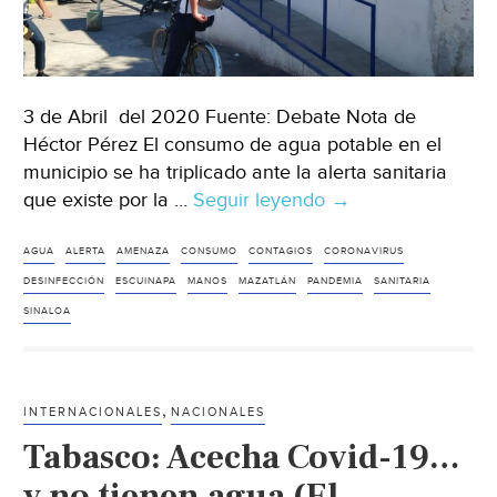
3 de Abril del 2020 Fuente: Debate Nota de
Héctor Pérez El consumo de agua potable en el
municipio se ha triplicado ante la alerta sanitaria
que existe por la …
Seguir leyendo
Sinaloa:
→
En
Escuinapa
AGUA
ALERTA
AMENAZA
CONSUMO
CONTAGIOS
CORONAVIRUS
se
DESINFECCIÓN
ESCUINAPA
MANOS
MAZATLÁN
PANDEMIA
SANITARIA
triplica
SINALOA
el
consumo
de
,
INTERNACIONALES
NACIONALES
agua
Tabasco: Acecha Covid-19…
potable
por
y no tienen agua (El