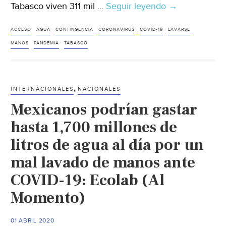
Tabasco viven 311 mil …
Seguir leyendo
Tabasco:
→
Acecha
Covid-
ACCESO
AGUA
CONTINGENCIA
CORONAVIRUS
COVID-19
LAVARSE
19…
MANOS
PANDEMIA
TABASCO
y
no
tienen
,
INTERNACIONALES
NACIONALES
agua
Mexicanos podrían gastar
(El
Heraldo
hasta 1,700 millones de
de
litros de agua al día por un
Tabasco)
mal lavado de manos ante
COVID-19: Ecolab (Al
Momento)
01 ABRIL 2020