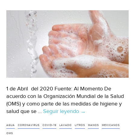
1 de Abril del 2020 Fuente: Al Momento De
acuerdo con la Organización Mundial de la Salud
(OMS) y como parte de las medidas de higiene y
salud que se …
Seguir leyendo
Mexicanos
→
podrían
gastar
AGUA
CORONAVIRUS
COVID-19
LAVADO
LITROS
MANOS
MEXICANOS
hasta
OMS