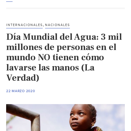
1,700
millones
de
,
INTERNACIONALES
NACIONALES
litros
Día Mundial del Agua: 3 mil
de
agua
millones de personas en el
al
mundo NO tienen cómo
día
lavarse las manos (La
por
un
Verdad)
mal
lavado
22 MARZO 2020
de
manos
ante
COVID-
19:
Ecolab