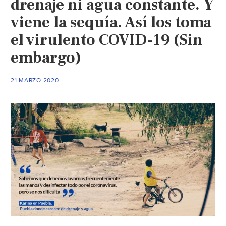
drenaje ni agua constante. Y
en
viene la sequía. Así los toma
el
el virulento COVID-19 (Sin
mundo
NO
embargo)
tienen
cómo
21 MARZO 2020
lavarse
las
manos
(La
Verdad)