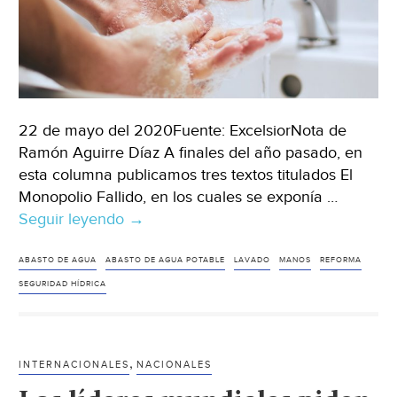
22 de mayo del 2020Fuente: ExcelsiorNota de
Ramón Aguirre Díaz A finales del año pasado, en
esta columna publicamos tres textos titulados El
Monopolio Fallido, en los cuales se exponía …
Seguir leyendo
México:
→
Reforma
integral
ABASTO DE AGUA
ABASTO DE AGUA POTABLE
LAVADO
MANOS
REFORMA
del
SEGURIDAD HÍDRICA
sector
o
no
,
INTERNACIONALES
NACIONALES
habrá
agua