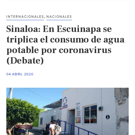
Sinaloa
debido
,
INTERNACIONALES
NACIONALES
a
Sinaloa: En Escuinapa se
emergencia
sanitaria
triplica el consumo de agua
(Debate)
potable por coronavirus
(Debate)
04 ABRIL 2020