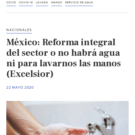
sector
COVID
COVID-19
LAVADO
MANOS
SERVICIO DE AGUA
del
agua
responde
NACIONALES
al
México: Reforma integral
COVID-
19
del sector o no habrá agua
(Aguas
ni para lavarnos las manos
Residuales)
(Excelsior)
22 MAYO 2020