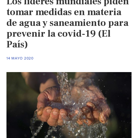
Los líderes mundiales piden
ni
tomar medidas en materia
para
de agua y saneamiento para
lavarnos
prevenir la covid-19 (El
las
manos
País)
(Excelsior)
14 MAYO 2020