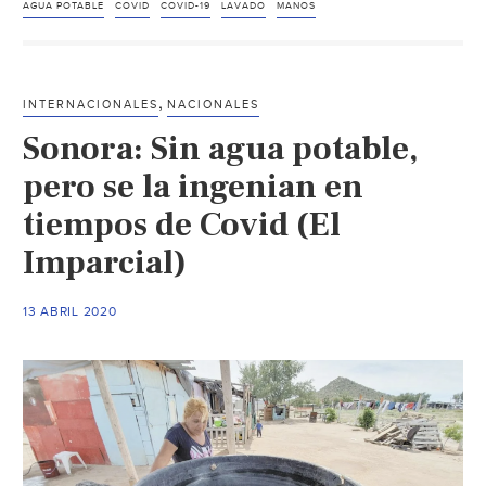
crea
AGUA POTABLE
COVID
COVID-19
LAVADO
MANOS
esponja
para
lavado
,
INTERNACIONALES
NACIONALES
de
Sonora: Sin agua potable,
manos
en
pero se la ingenian en
seco
tiempos de Covid (El
ante
Imparcial)
coronavirus
(Milenio)
13 ABRIL 2020