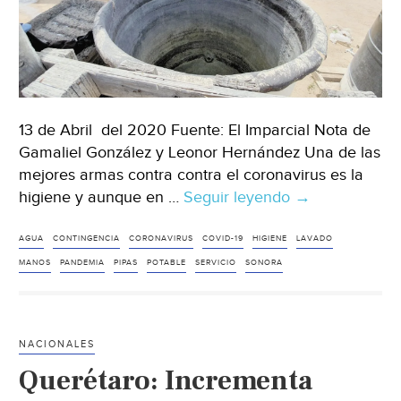
13 de Abril del 2020 Fuente: El Imparcial Nota de
Gamaliel González y Leonor Hernández Una de las
mejores armas contra contra el coronavirus es la
higiene y aunque en …
Seguir leyendo
Sonora:
→
Sin
agua
AGUA
CONTINGENCIA
CORONAVIRUS
COVID-19
HIGIENE
LAVADO
potable,
MANOS
PANDEMIA
PIPAS
POTABLE
SERVICIO
SONORA
pero
se
la
NACIONALES
ingenian
Querétaro: Incrementa
en
tiempos