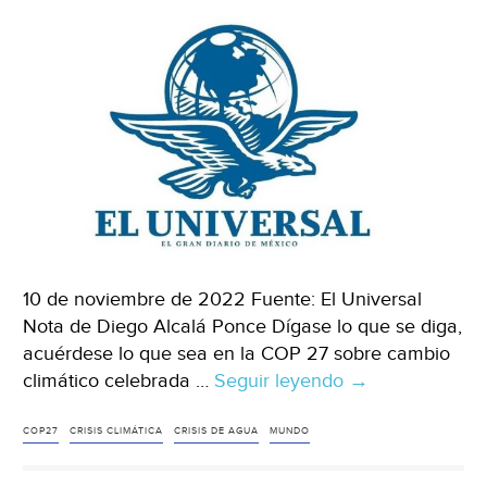
York
Times)
10 de noviembre de 2022 Fuente: El Universal
Nota de Diego Alcalá Ponce Dígase lo que se diga,
acuérdese lo que sea en la COP 27 sobre cambio
climático celebrada …
Seguir leyendo
Mundo
→
–
Salud
COP27
CRISIS CLIMÁTICA
CRISIS DE AGUA
MUNDO
del