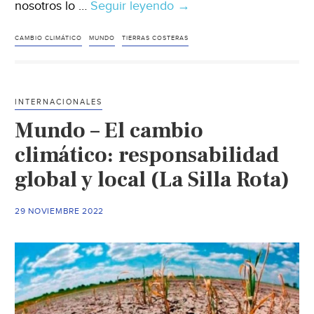
nosotros lo …
Seguir leyendo
Internacional
→
–
Comunidades
CAMBIO CLIMÁTICO
MUNDO
TIERRAS COSTERAS
bajo
el
agua:
INTERNACIONALES
la
Mundo – El cambio
crecida
del
climático: responsabilidad
mar
global y local (La Silla Rota)
amenaza
con
29 NOVIEMBRE 2022
desaparecer
tierras
costeras
del
mapa
(desInformémonos)