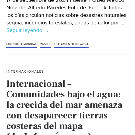
17 de septiembre de 2024 Fuente: Forbes México
Nota de: Alfredo Paredes Foto de: Freepik Todos
los días circulan noticias sobre desastres naturales,
sequía, incendios forestales, ondas de calor por …
Seguir leyendo
Internacional
→
–
Conoce
ECONOMÍA MUNDIAL
MUNDO
TRATAMIENTO DE AGUA
estas
nuevas
tecnologías
INTERNACIONALES
para
Internacional –
el
tratamiento
Comunidades bajo el agua:
y
la crecida del mar amenaza
reciclaje
con desaparecer tierras
del
agua
costeras del mapa
(Forbes