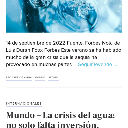
14 de septiembre de 2022 Fuente: Forbes Nota de
Luis Duran Foto: Forbes Este verano se ha hablado
mucho de la gran crisis que la sequía ha
provocado en muchas partes …
Seguir leyendo
Mund
→
–
La
ESCASEZ DE AGUA
MUNDO
SEQUÍA
peor
crisis
está
INTERNACIONALES
en
Mundo – La crisis del agua:
puert
(Forbe
no solo falta inversión,