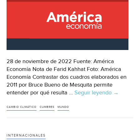
28 de noviembre de 2022 Fuente: América
Economía Nota de Farid Kahhat Foto: América
Economía Contrastar dos cuadros elaborados en
2011 por Bruce Bueno de Mesquita permite
entender por qué resulta …
Seguir leyendo
Mundo
→
–
El
CAMBIO CLIMÁTICO
CUMBRES
MUNDO
problema
con
las
INTERNACIONALES
cumbres