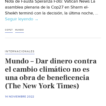
Nota de Fausta Speranza Foto: Vatican News La
asamblea plenaria de la Cop27 en Sharm el-
Sheikh terminó con la decisión, la última noche, …
Seguir leyendo
Mundo
→
-
Cop27:
COP27
MUNDO
Un
fondo
para
INTERNACIONALES
los
Mundo – Dar dinero contra
daños
causados
el cambio climático no es
por
una obra de beneficencia
el
(The New York Times)
cambio
climático
(Vatican
14 NOVIEMBRE 2022
News)