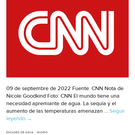
09 de septiembre de 2022 Fuente: CNN Nota de
Nicole Goodkind Foto: CNN El mundo tiene una
necesidad apremiante de agua. La sequía y el
aumento de las temperaturas amenazan …
Seguir
leyendo
Mundo
→
–
El
ESCASEZ DE AGUA
MUNDO