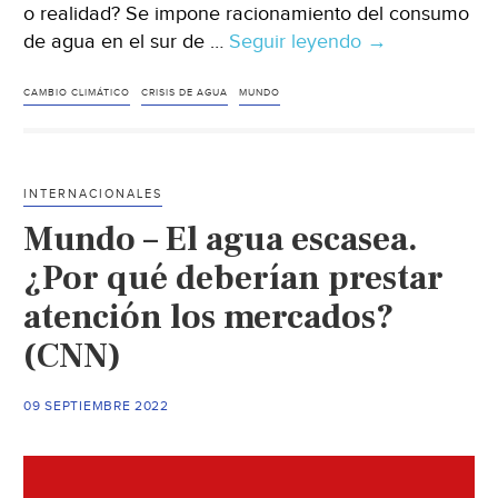
o realidad? Se impone racionamiento del consumo
de agua en el sur de …
Seguir leyendo
Mundo
→
–
La
CAMBIO CLIMÁTICO
CRISIS DE AGUA
MUNDO
crisis
del
agua:
INTERNACIONALES
no
Mundo – El agua escasea.
solo
falta
¿Por qué deberían prestar
inversión,
atención los mercados?
también
(CNN)
necesitamos
nuevas
políticas
09 SEPTIEMBRE 2022
(El
País)