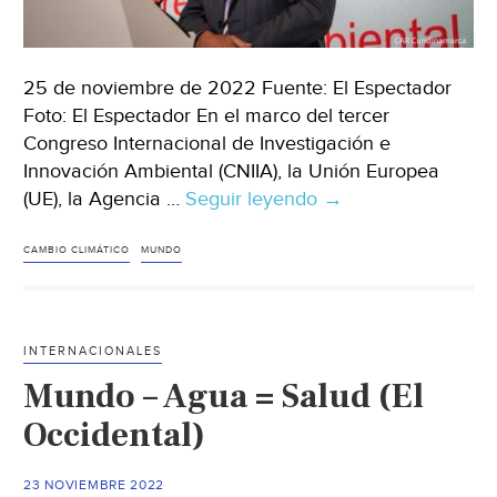
25 de noviembre de 2022 Fuente: El Espectador
Foto: El Espectador En el marco del tercer
Congreso Internacional de Investigación e
Innovación Ambiental (CNIIA), la Unión Europea
(UE), la Agencia …
Seguir leyendo
Mundo
→
–
Los
CAMBIO CLIMÁTICO
MUNDO
retos
de
la
INTERNACIONALES
cooperación
Mundo – Agua = Salud (El
internacional
para
Occidental)
mitigar
el
23 NOVIEMBRE 2022