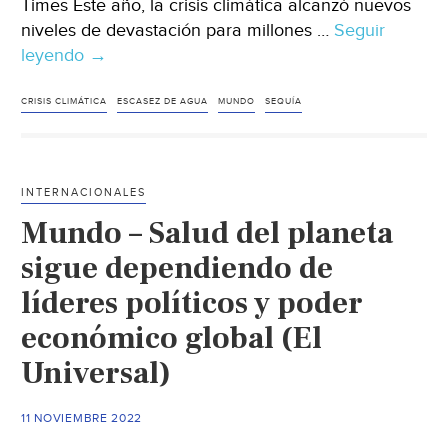
Times Este año, la crisis climática alcanzó nuevos
niveles de devastación para millones …
Seguir
leyendo
Mundo
→
–
Dar
CRISIS CLIMÁTICA
ESCASEZ DE AGUA
MUNDO
SEQUÍA
dinero
contra
el
INTERNACIONALES
cambio
Mundo – Salud del planeta
climático
no
sigue dependiendo de
es
líderes políticos y poder
una
económico global (El
obra
de
Universal)
beneficencia
(The
11 NOVIEMBRE 2022
New