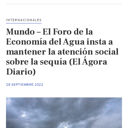
acceso
universal
al
INTERNACIONALES
agua
Mundo – El Foro de la
potable
segura
Economía del Agua insta a
requiere
mantener la atención social
una
sobre la sequía (El Ágora
mayor
inversión
Diario)
de
los
28 SEPTIEMBRE 2022
gobierno
(iAgua)