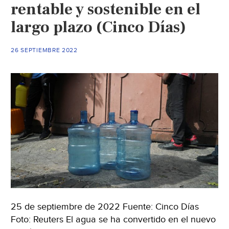
Agua
rentable y sostenible en el
insta
largo plazo (Cinco Días)
a
mantener
26 SEPTIEMBRE 2022
la
atención
social
sobre
la
sequía
(El
Ágora
Diario)
25 de septiembre de 2022 Fuente: Cinco Días
Foto: Reuters El agua se ha convertido en el nuevo