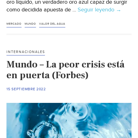
oro líquido, un verdadero oro azul capaz de surgir
como decidida apuesta de …
Seguir leyendo
Mundo
→
–
Agua,
MERCADO
MUNDO
VALOR DEL AGUA
inversión
rentable
y
INTERNACIONALES
sostenibl
Mundo – La peor crisis está
en
el
en puerta (Forbes)
largo
plazo
15 SEPTIEMBRE 2022
(Cinco
Días)