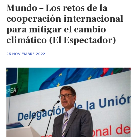
Mundo – Los retos de la
sobre
cambio
cooperación internacional
climático
para mitigar el cambio
(América
climático (El Espectador)
Economía)
25 NOVIEMBRE 2022