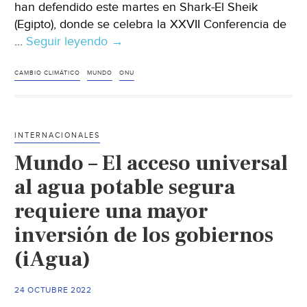
han defendido este martes en Shark-El Sheik
(Egipto), donde se celebra la XXVII Conferencia de
…
Seguir leyendo
Mundo
→
–
Líderes
CAMBIO CLIMÁTICO
MUNDO
ONU
en
Agua
piden
INTERNACIONALES
que
Mundo – El acceso universal
la
COP27
al agua potable segura
reconozca
requiere una mayor
los
inversión de los gobiernos
beneficios
de
(iAgua)
mejorar
la
24 OCTUBRE 2022
gestión