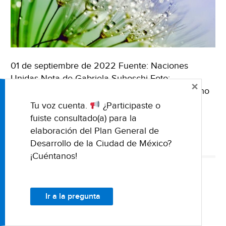
01 de septiembre de 2022 Fuente: Naciones
Unidas Nota de Gabriela Suhoschi Foto:
×
Anthony/Pexels El agua del mundo abarca mucho
más de lo que podemos ver en ríos, lagos y
Tu voz cuenta.
¿Participaste o
océanos …
Seguir leyendo
Mundo
→
fuiste consultado(a) para la
–
elaboración del Plan General de
Semana
MUNDO
NACIONES UNIDAS
SEMANA MUNDIAL DE AGUA
Desarrollo de la Ciudad de México?
Mundial
¡Cuéntanos!
del
Agua
INTERNACIONALES
2022:
Ir a la pregunta
Mundo -La inversión en la
la
importancia
crisis del agua no llega