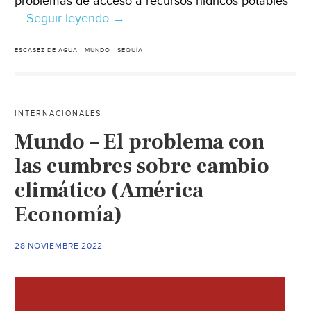
problemas de acceso a recursos hídricos potables
…
Seguir leyendo
Mundo
→
–
El
ESCASEZ DE AGUA
MUNDO
SEQUÍA
agua
dulce
del
INTERNACIONALES
planeta
Mundo – El problema con
se
agota
las cumbres sobre cambio
(ABC)
climático (América
Economía)
28 NOVIEMBRE 2022