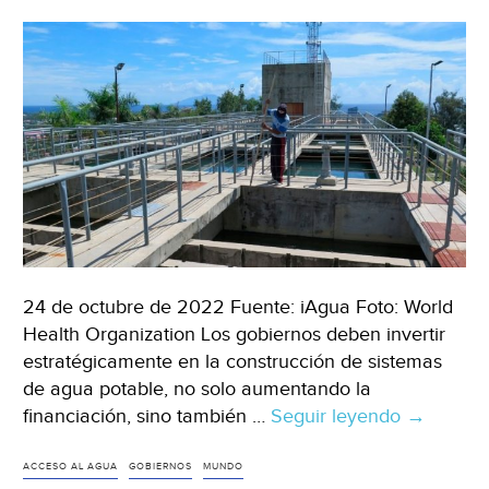
del
agua
frente
al
cambio
climático
(Notimérica)
24 de octubre de 2022 Fuente: iAgua Foto: World
Health Organization Los gobiernos deben invertir
estratégicamente en la construcción de sistemas
de agua potable, no solo aumentando la
financiación, sino también …
Seguir leyendo
Mundo
→
–
El
ACCESO AL AGUA
GOBIERNOS
MUNDO