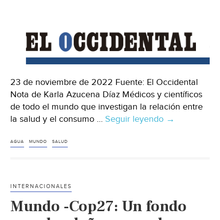
cambio
climático
(El
Espectador)
23 de noviembre de 2022 Fuente: El Occidental
Nota de Karla Azucena Díaz Médicos y científicos
de todo el mundo que investigan la relación entre
la salud y el consumo …
Seguir leyendo
Mundo
→
–
Agua
AGUA
MUNDO
SALUD
=
Salud
(El
INTERNACIONALES
Occidental)
Mundo -Cop27: Un fondo