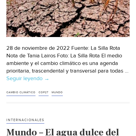
28 de noviembre de 2022 Fuente: La Silla Rota
Nota de Tania Lairos Foto: La Silla Rota El medio
ambiente y el cambio climático es una agenda
prioritaria, trascendental y transversal para todas …
Seguir leyendo
Mundo
→
–
El
CAMBIO CLIMÁTICO
COP27
MUNDO
cambio
climático:
responsabilidad
INTERNACIONALES
global
Mundo – El agua dulce del
y