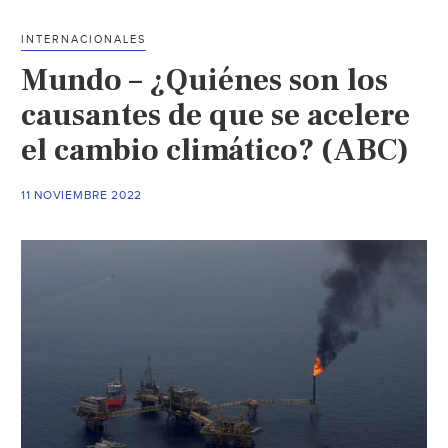
planeta
sigue
INTERNACIONALES
dependiendo
Mundo – ¿Quiénes son los
de
líderes
causantes de que se acelere
políticos
el cambio climático? (ABC)
y
poder
11 NOVIEMBRE 2022
económico
global
(El
Universal)