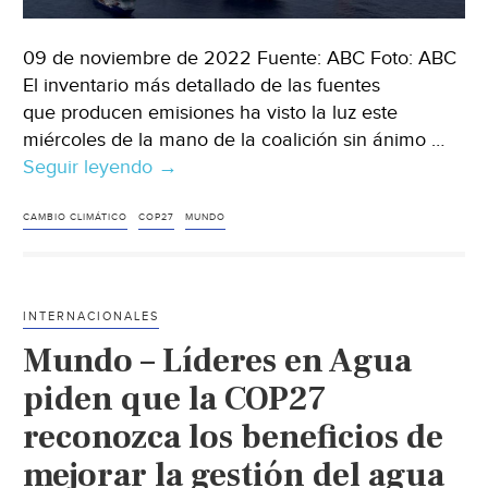
09 de noviembre de 2022 Fuente: ABC Foto: ABC
El inventario más detallado de las fuentes
que producen emisiones ha visto la luz este
miércoles de la mano de la coalición sin ánimo …
Seguir leyendo
Mundo
→
–
¿Quiénes
CAMBIO CLIMÁTICO
COP27
MUNDO
son
los
causantes
INTERNACIONALES
de
Mundo – Líderes en Agua
que
se
piden que la COP27
acelere
reconozca los beneficios de
el
mejorar la gestión del agua
cambio