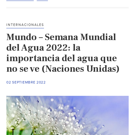
agua
escasea.
¿Por
INTERNACIONALES
qué
Mundo – Semana Mundial
deberían
prestar
del Agua 2022: la
atención
importancia del agua que
los
no se ve (Naciones Unidas)
mercados?
(CNN)
02 SEPTIEMBRE 2022