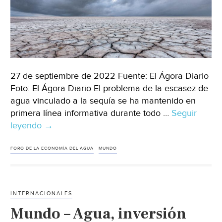
27 de septiembre de 2022 Fuente: El Ágora Diario
Foto: El Ágora Diario El problema de la escasez de
agua vinculado a la sequía se ha mantenido en
primera línea informativa durante todo …
Seguir
leyendo
Mundo
→
–
El
FORO DE LA ECONOMÍA DEL AGUA
MUNDO
Foro
de
la
INTERNACIONALES
Economía
Mundo – Agua, inversión
del