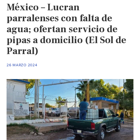
México – Lucran
de
qué
parralenses con falta de
pozo
agua; ofertan servicio de
sale
pipas a domicilio (El Sol de
el
agu
Parral)
de
tu
26 MARZO 2024
casa
en
la
CD
(Rad
Fórm