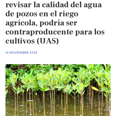
revisar la calidad del agua
en
de pozos en el riego
búsqu
de
agrícola, podría ser
agua
contraproducente para los
(Perió
Correo
cultivos (UAS)
14 NOVIEMBRE 2023