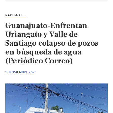
pozos
de
NACIONALES
agua
Guanajuato-Enfrentan
en
Tochtepec
Uriangato y Valle de
(Intolerancia)
Santiago colapso de pozos
en búsqueda de agua
(Periódico Correo)
16 NOVIEMBRE 2023