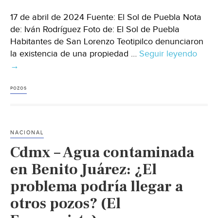
17 de abril de 2024 Fuente: El Sol de Puebla Nota
de: Iván Rodríguez Foto de: El Sol de Puebla
Habitantes de San Lorenzo Teotipilco denunciaron
la existencia de una propiedad …
Seguir leyendo
Pueb
→
Habit
de
Teoti
POZOS
denu
incr
de
NACIONAL
pozo
Cdmx – Agua contaminada
de
agua
en Benito Juárez: ¿El
irreg
problema podría llegar a
(El
otros pozos? (El
Sol
De