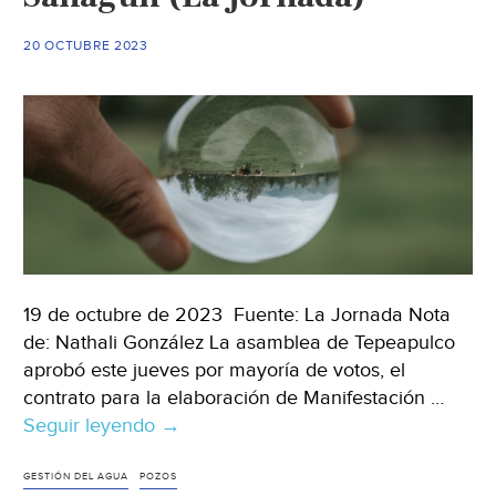
en
el
20 OCTUBRE 2023
riego
agrícola,
podría
ser
contraproducente
para
los
cultivos
(UAS)
19 de octubre de 2023 Fuente: La Jornada Nota
de: Nathali González La asamblea de Tepeapulco
aprobó este jueves por mayoría de votos, el
contrato para la elaboración de Manifestación …
Seguir leyendo
Hidalgo
→
–
Por
GESTIÓN DEL AGUA
POZOS