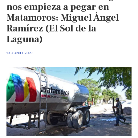
sect
nos empieza a pegar en
pon
Matamoros: Miguel Ángel
de
Ramírez (El Sol de la
Torr
a
Laguna)
est
colo
13 JUNIO 2023
bene
(Mil