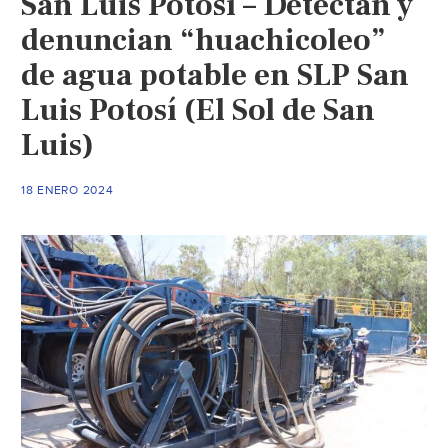
San Luis Potosí – Detectan y
2
pozos
denuncian “huachicoleo”
en
de agua potable en SLP San
la
Luis Potosí (El Sol de San
capital (Zona
Franca)
Luis)
18 ENERO 2024