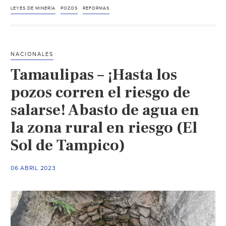
Minería:
LEYES DE MINERÍA
POZOS
REFORMAS
el
agua
en
NACIONALES
el
Tamaulipas – ¡Hasta los
desfiladero
(La
pozos corren el riesgo de
Jornada)
salarse! Abasto de agua en
la zona rural en riesgo (El
Sol de Tampico)
06 ABRIL 2023