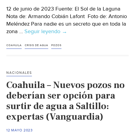
12 de junio de 2023 Fuente: El Sol de la Laguna
Nota de: Armando Cobián Lafont Foto de: Antonio
Meléndez Para nadie es un secreto que en toda la
zona …
Seguir leyendo
Coahuila-
→
La
crisis
COAHUILA
CRISIS DE AGUA
POZOS
del
agua
nos
NACIONALES
empieza
Coahuila – Nuevos pozos no
a
pegar
deberían ser opción para
en
surtir de agua a Saltillo:
Matamoros:
expertas (Vanguardia)
Miguel
Ángel
Ramírez
12 MAYO 2023