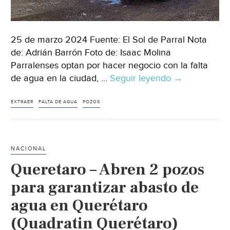
25 de marzo 2024 Fuente: El Sol de Parral Nota
de: Adrián Barrón Foto de: Isaac Molina
Parralenses optan por hacer negocio con la falta
de agua en la ciudad, …
Seguir leyendo
México
→
–
Lucran
EXTRAER
FALTA DE AGUA
POZOS
parralenses
con
falta
NACIONAL
de
Queretaro – Abren 2 pozos
agua;
ofertan
para garantizar abasto de
servicio
agua en Querétaro
de
(Quadratin Querétaro)
pipas