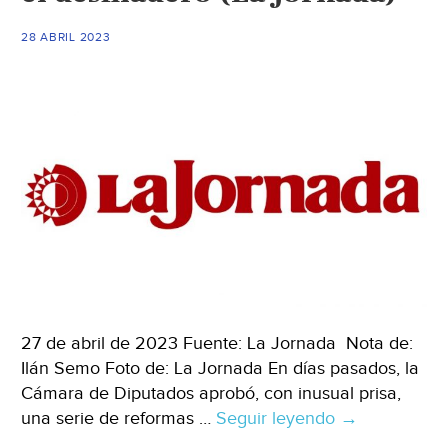
de
los
28 ABRIL 2023
Remedios,
por
falta
de
agua
(El
Universal)
27 de abril de 2023 Fuente: La Jornada Nota de:
Ilán Semo Foto de: La Jornada En días pasados, la
Cámara de Diputados aprobó, con inusual prisa,
una serie de reformas …
Seguir leyendo
México
→
–