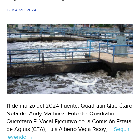
a
domicilio
12 MARZO 2024
(El
Sol
de
Parral)
11 de marzo del 2024 Fuente: Quadratin Querétaro
Nota de: Andy Martinez Foto de: Quadratin
Querétaro El Vocal Ejecutivo de la Comisión Estatal
de Aguas (CEA), Luis Alberto Vega Ricoy, …
Seguir
leyendo
Queretaro
→