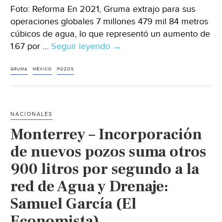
Foto: Reforma En 2021, Gruma extrajo para sus
operaciones globales 7 millones 479 mil 84 metros
cúbicos de agua, lo que representó un aumento de
1.67 por …
Seguir leyendo
México
→
–
Aumenta
GRUMA
MÉXICO
POZOS
Gruma
2%
extracción
NACIONALES
de
Monterrey – Incorporación
agua
(Reforma)
de nuevos pozos suma otros
900 litros por segundo a la
red de Agua y Drenaje:
Samuel García (El
Economista)