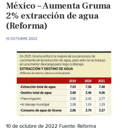
México – Aumenta Gruma
riesgo
de
2% extracción de agua
salarse!
(Reforma)
Abasto
de
10 OCTUBRE 2022
agua
en
la
zona
rural
en
riesgo
(El
Sol
de
Tampico)
10 de octubre de 2022 Fuente: Reforma