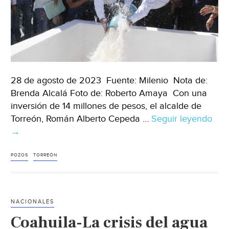
28 de agosto de 2023 Fuente: Milenio Nota de:
Brenda Alcalá Foto de: Roberto Amaya Con una
inversión de 14 millones de pesos, el alcalde de
Torreón, Román Alberto Cepeda …
Seguir leyendo
Coa
→
–
Ina
poz
POZOS
TORREÓN
de
agu
La
NACIONALES
Fe
Coahuila-La crisis del agua
par