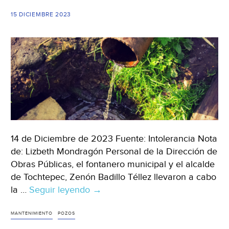
SLP
San
15 DICIEMBRE 2023
Luis
Potosí
(El
Sol
de
San
Luis)
14 de Diciembre de 2023 Fuente: Intolerancia Nota
de: Lizbeth Mondragón Personal de la Dirección de
Obras Públicas, el fontanero municipal y el alcalde
de Tochtepec, Zenón Badillo Téllez llevaron a cabo
la …
Seguir leyendo
Puebla-
→
Brindan
mantenimiento
MANTENIMIENTO
POZOS
a