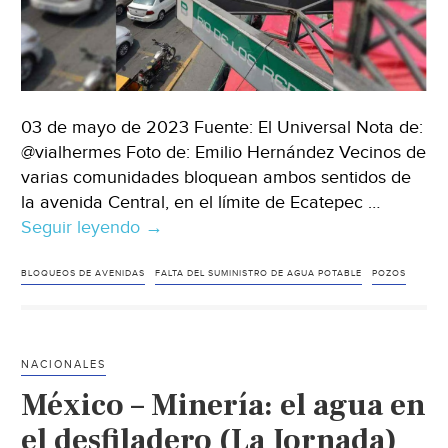
03 de mayo de 2023 Fuente: El Universal Nota de:
@vialhermes Foto de: Emilio Hernández Vecinos de
varias comunidades bloquean ambos sentidos de
la avenida Central, en el límite de Ecatepec …
Seguir leyendo
EDOMEX-
→
Bloquean
avenida
BLOQUEOS DE AVENIDAS
FALTA DEL SUMINISTRO DE AGUA POTABLE
POZOS
Central,
a
la
NACIONALES
altura
México – Minería: el agua en
de
Río
el desfiladero (La Jornada)