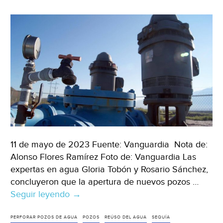
(El
Sol
de
la
Laguna)
11 de mayo de 2023 Fuente: Vanguardia Nota de:
Alonso Flores Ramírez Foto de: Vanguardia Las
expertas en agua Gloria Tobón y Rosario Sánchez,
concluyeron que la apertura de nuevos pozos …
Seguir leyendo
Coahuila
→
–
Nuevos
PERFORAR POZOS DE AGUA
POZOS
REÚSO DEL AGUA
SEQUÍA