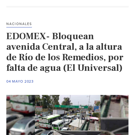
pozos
no
deberían
NACIONALES
ser
EDOMEX- Bloquean
opción
para
avenida Central, a la altura
surtir
de Río de los Remedios, por
de
falta de agua (El Universal)
agua
a
Saltillo:
04 MAYO 2023
expertas
(Vanguardia)