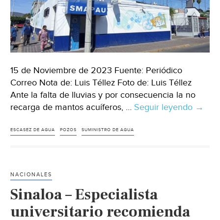
15 de Noviembre de 2023 Fuente: Periódico
Correo Nota de: Luis Téllez Foto de: Luis Téllez
Ante la falta de lluvias y por consecuencia la no
recarga de mantos acuíferos, …
Seguir leyendo
Guana
→
Enfren
Urian
ESCASEZ DE AGUA
POZOS
SUMINISTRO DE AGUA
y
Valle
de
NACIONALES
Santi
Sinaloa – Especialista
colap
de
universitario recomienda
pozos