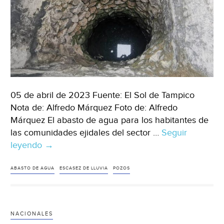
05 de abril de 2023 Fuente: El Sol de Tampico
Nota de: Alfredo Márquez Foto de: Alfredo
Márquez El abasto de agua para los habitantes de
las comunidades ejidales del sector …
Seguir
leyendo
Tamaulipas
→
–
¡Hasta
ABASTO DE AGUA
ESCASEZ DE LLUVIA
POZOS
los
pozos
corren
NACIONALES
el