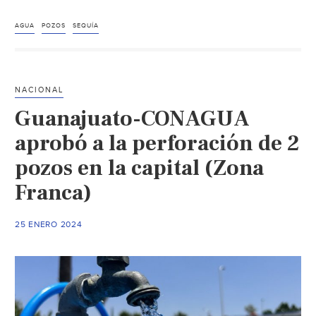
–
Abren
AGUA
POZOS
SEQUÍA
2
pozos
para
NACIONAL
garantizar
Guanajuato-CONAGUA
abasto
de
aprobó a la perforación de 2
agua
pozos en la capital (Zona
en
Franca)
Querétaro
(Quadratin
Querétaro)
25 ENERO 2024