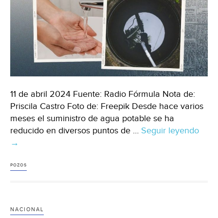
11 de abril 2024 Fuente: Radio Fórmula Nota de:
Priscila Castro Foto de: Freepik Desde hace varios
meses el suministro de agua potable se ha
reducido en diversos puntos de …
Seguir leyendo
CD
→
–
Dim
dón
POZOS
vive
y
te
NACIONAL
diré