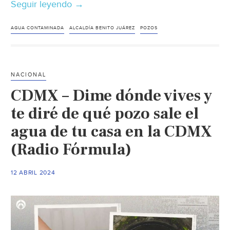
Seguir leyendo
Cdmx
→
–
Agua
AGUA CONTAMINADA
ALCALDÍA BENITO JUÁREZ
POZOS
contaminada
en
Benito
NACIONAL
Juárez:
CDMX – Dime dónde vives y
¿El
problema
te diré de qué pozo sale el
podría
agua de tu casa en la CDMX
llegar
(Radio Fórmula)
a
otros
pozos?
12 ABRIL 2024
(El
Economista)