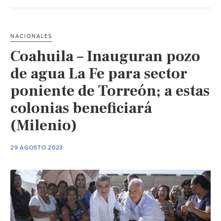
déficit
de
agua,
NACIONALES
perforaran
Coahuila – Inauguran pozo
pozo
de
de agua La Fe para sector
reposición
poniente de Torreón; a estas
en
colonias beneficiará
Ciudad
Sahagún
(Milenio)
(La
Jornada)
29 AGOSTO 2023