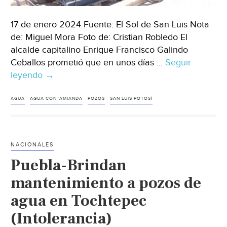
17 de enero 2024 Fuente: El Sol de San Luis Nota
de: Miguel Mora Foto de: Cristian Robledo El
alcalde capitalino Enrique Francisco Galindo
Ceballos prometió que en unos días …
Seguir
leyendo
San
→
Luis
Potosí
AGUA
AGUA CONTAMIANDA
POZOS
SAN LUIS POTOSÍ
–
Detectan
y
NACIONALES
denuncian
Puebla-Brindan
“huachicoleo”
de
mantenimiento a pozos de
agua
agua en Tochtepec
potable
(Intolerancia)
en