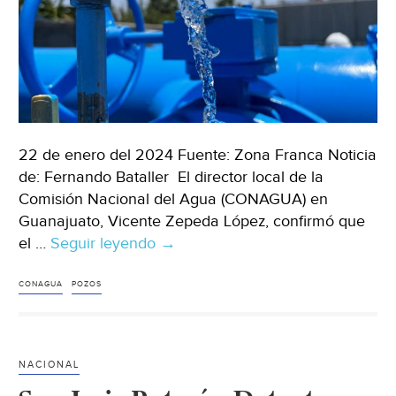
22 de enero del 2024 Fuente: Zona Franca Noticia
de: Fernando Bataller El director local de la
Comisión Nacional del Agua (CONAGUA) en
Guanajuato, Vicente Zepeda López, confirmó que
el …
Seguir leyendo
Guanajuato-
→
CONAGUA
aprobó
CONAGUA
POZOS
a
la
perforación
NACIONAL
de