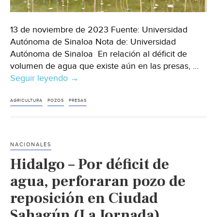
13 de noviembre de 2023 Fuente: Universidad
Autónoma de Sinaloa Nota de: Universidad
Autónoma de Sinaloa En relación al déficit de
volumen de agua que existe aún en las presas, …
Seguir leyendo
Sinaloa
→
–
Especialista
AGRICULTURA
POZOS
PRESAS
universitario
recomienda
revisar
NACIONALES
la
Hidalgo – Por déficit de
calidad
del
agua, perforaran pozo de
agua
reposición en Ciudad
de
Sahagún (La Jornada)
pozos