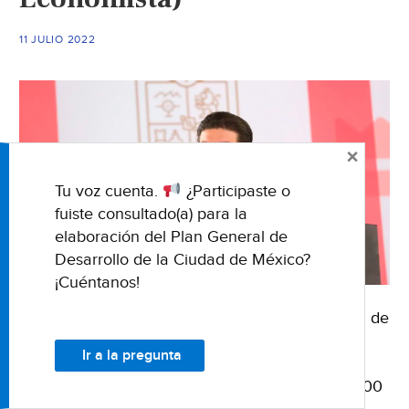
11 JULIO 2022
×
Tu voz cuenta.
¿Participaste o
fuiste consultado(a) para la
elaboración del Plan General de
Desarrollo de la Ciudad de México?
¡Cuéntanos!
09 de julio de 2022 Fuente: El Economista Nota de
Lourdes Flores Foto: El Economista Archivo El
Ir a la pregunta
gobernador de Nuevo León, Samuel Alejandro
García Sepúlveda, informó que hoy se suman 900