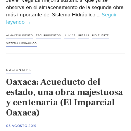
Javier Vega La mejoría sustancial que ya se
observa en el almacenamiento de la segunda obra
más importante del Sistema Hidráulico …
Seguir
leyendo
Sinaloa:
→
Lluvias
aportan
ALMACENAMIENTO
ESCURRIMIENTOS
LLUVIAS
PRESAS
RÍO FUERTE
agua
SISTEMA HIDRÁULICO
a
las
presas
NACIONALES
del
Oaxaca: Acueducto del
norte
del
estado, una obra majestuosa
estado
y centenaria (El Imparcial
(Debate)
Oaxaca)
05 AGOSTO 2019