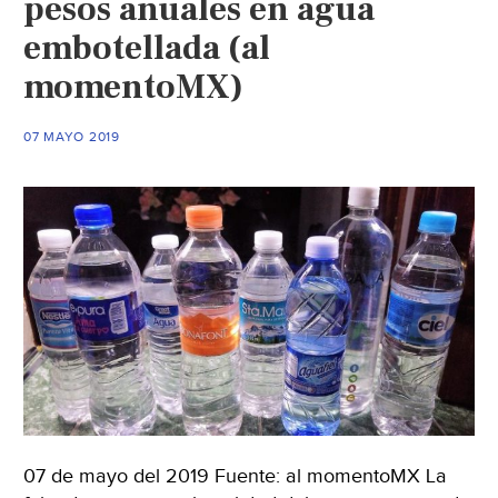
pesos anuales en agua
(El
embotellada (al
Universal)
momentoMX)
07 MAYO 2019
07 de mayo del 2019 Fuente: al momentoMX La