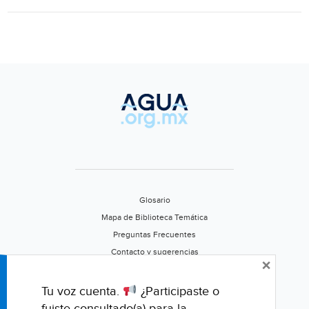
Agua
de
Hermosillo
(Entre
todos)
Glosario
Mapa de Biblioteca Temática
Preguntas Frecuentes
Contacto y sugerencias
×
Aviso de privacidad
Califica este portal
Tu voz cuenta.
¿Participaste o
fuiste consultado(a) para la