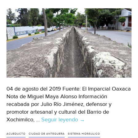
04 de agosto del 2019 Fuente: El Imparcial Oaxaca
Nota de Miguel Maya Alonso Información
recabada por Julio Río Jiménez, defensor y
promotor artesanal y cultural del Barrio de
Xochimilco, …
Seguir leyendo
Oaxaca:
→
Acueducto
del
ACUEDUCTO
CIUDAD DE ANTEQUERA
SISTEMA HIDRÁULICO