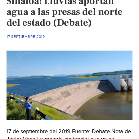
Sinaloa: Lluvias aportan
años
agua a las presas del norte
en
del estado (Debate)
catedral
en
17 SEPTIEMBRE 2019
Xochimilco
(El
Universal)
17 de septiembre del 2019 Fuente: Debate Nota de