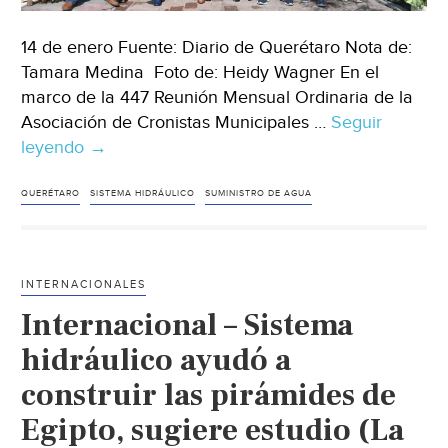
14 de enero Fuente: Diario de Querétaro Nota de:
Tamara Medina Foto de: Heidy Wagner En el
marco de la 447 Reunión Mensual Ordinaria de la
Asociación de Cronistas Municipales …
Seguir
leyendo
Querétaro-
→
Analizan
cronistas
QUERÉTARO
SISTEMA HIDRÁULICO
SUMINISTRO DE AGUA
municipales
tema
del
INTERNACIONALES
abastecimiento
Internacional – Sistema
de
agua
hidráulico ayudó a
en
construir las pirámides de
Querétaro
Egipto, sugiere estudio (La
(Diario
de