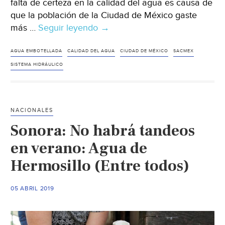
falta de certeza en la calidad del agua es causa de
que la población de la Ciudad de México gaste
más …
Seguir leyendo
CDMX:
→
Capitalinos
gastan
AGUA EMBOTELLADA
CALIDAD DEL AGUA
CIUDAD DE MÉXICO
SACMEX
más
SISTEMA HIDRÁULICO
de
4
mil
NACIONALES
millones
Sonora: No habrá tandeos
de
pesos
en verano: Agua de
anuales
Hermosillo (Entre todos)
en
agua
05 ABRIL 2019
embotellada
(al
momentoMX)