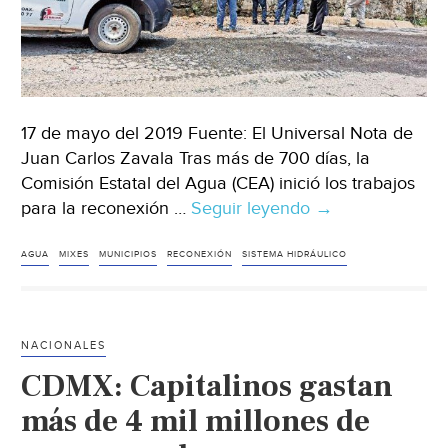
17 de mayo del 2019 Fuente: El Universal Nota de
Juan Carlos Zavala Tras más de 700 días, la
Comisión Estatal del Agua (CEA) inició los trabajos
para la reconexión …
Seguir leyendo
Oaxaca:
→
Inician
reconexión
AGUA
MIXES
MUNICIPIOS
RECONEXIÓN
SISTEMA HIDRÁULICO
de
red
de
NACIONALES
agua
CDMX: Capitalinos gastan
en
municipios
más de 4 mil millones de
mixes