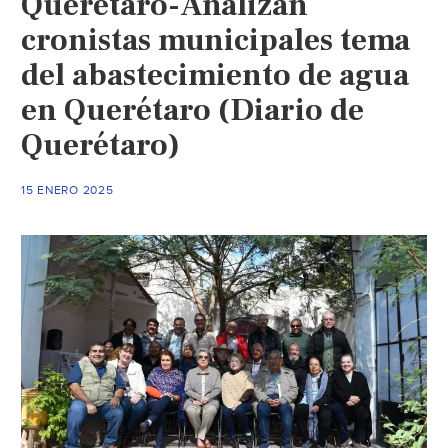
Querétaro-Analizan
resolver
desabasto
cronistas municipales tema
de
del abastecimiento de agua
agua
en Querétaro (Diario de
(El
Heraldo)
Querétaro)
15 ENERO 2025