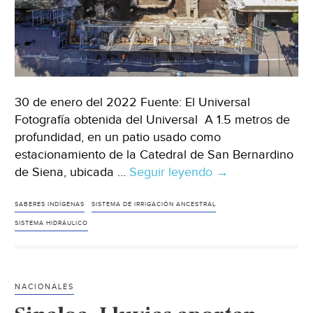
30 de enero del 2022 Fuente: El Universal
Fotografía obtenida del Universal A 1.5 metros de
profundidad, en un patio usado como
estacionamiento de la Catedral de San Bernardino
de Siena, ubicada …
Seguir leyendo
Ciudad
→
de
México-
SABERES INDÍGENAS
SISTEMA DE IRRIGACIÓN ANCESTRAL
Encuentran
SISTEMA HIDRÁULICO
sistema
hidráulico
de
NACIONALES
hace
400