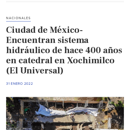
hidráulico
ayudó
a
NACIONALES
construir
Ciudad de México-
las
pirámides
Encuentran sistema
de
hidráulico de hace 400 años
Egipto,
en catedral en Xochimilco
sugiere
estudio
(El Universal)
(La
Jornada)
31 ENERO 2022