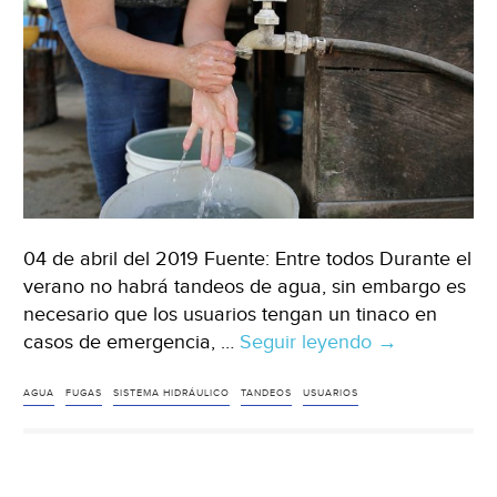
04 de abril del 2019 Fuente: Entre todos Durante el
verano no habrá tandeos de agua, sin embargo es
necesario que los usuarios tengan un tinaco en
casos de emergencia, …
Seguir leyendo
Sonora:
→
No
habrá
AGUA
FUGAS
SISTEMA HIDRÁULICO
TANDEOS
USUARIOS
tandeos
en
verano: