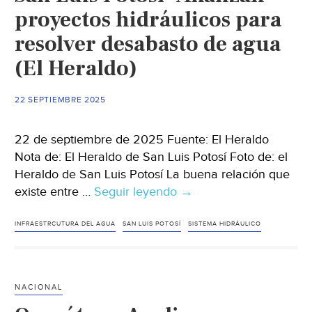
proyectos hidráulicos para
resolver desabasto de agua
(El Heraldo)
22 SEPTIEMBRE 2025
22 de septiembre de 2025 Fuente: El Heraldo
Nota de: El Heraldo de San Luis Potosí Foto de: el
Heraldo de San Luis Potosí La buena relación que
existe entre …
Seguir leyendo
San
→
Luis
Potosí-
INFRAESTRCUTURA DEL AGUA
SAN LUIS POTOSÍ
SISTEMA HIDRÁULICO
Analizan
proyectos
hidráulicos
NACIONAL
para