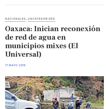
estado,
una
obra
,
NACIONALES
UNCATEGORIZED
majestuosa
Oaxaca: Inician reconexión
y
centenaria
de red de agua en
(El
municipios mixes (El
Imparcial
Universal)
Oaxaca)
17 MAYO 2019