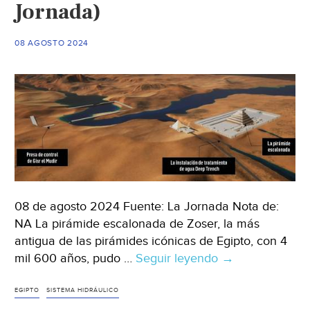
Jornada)
Querétaro)
08 AGOSTO 2024
08 de agosto 2024 Fuente: La Jornada Nota de:
NA La pirámide escalonada de Zoser, la más
antigua de las pirámides icónicas de Egipto, con 4
mil 600 años, pudo …
Seguir leyendo
Internacional
→
–
Sistema
EGIPTO
SISTEMA HIDRÁULICO