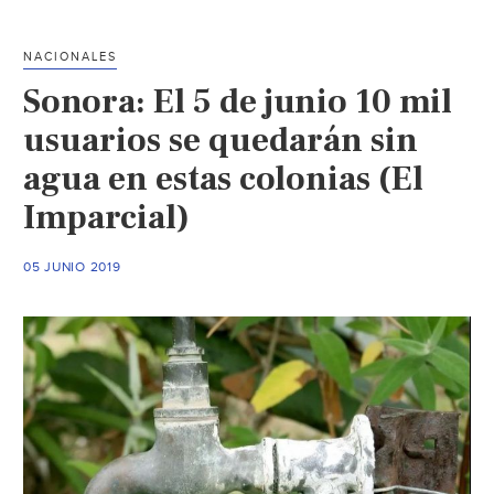
y
no
NACIONALES
tienen
Sonora: El 5 de junio 10 mil
agua
en
usuarios se quedarán sin
Choacalle,
agua en estas colonias (El
comisaría
Imparcial)
de
Masiaca
(El
05 JUNIO 2019
Imparcial)