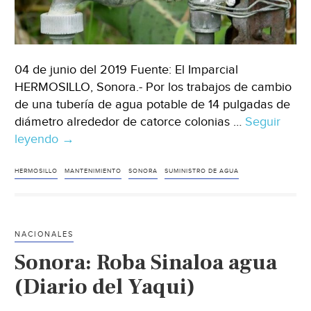
04 de junio del 2019 Fuente: El Imparcial
HERMOSILLO, Sonora.- Por los trabajos de cambio
de una tubería de agua potable de 14 pulgadas de
diámetro alrededor de catorce colonias …
Seguir
leyendo
Sonora:
→
El
5
HERMOSILLO
MANTENIMIENTO
SONORA
SUMINISTRO DE AGUA
de
junio
10
NACIONALES
mil
Sonora: Roba Sinaloa agua
usuarios
se
(Diario del Yaqui)
quedarán