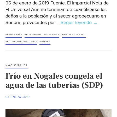
06 de enero de 2019 Fuente: El Imparcial Nota de
El Universal Aún no terminan de cuantificarse los
daños a la población y al sector agropecuario en
Sonora, provocados por …
Seguir leyendo
Alertan
→
en
Sonora
FRENTE FRÍO
PROBABILIDADES DE NIEVE
PROTECCION CIVIL
sobre
SECTOR AGROPECUARIO
SONORA
nieve
y
lluvia
NACIONALES
para
Frío en Nogales congela el
este
fin
agua de las tuberías (SDP)
de
semana
04 ENERO 2019
(El
Imparcial)