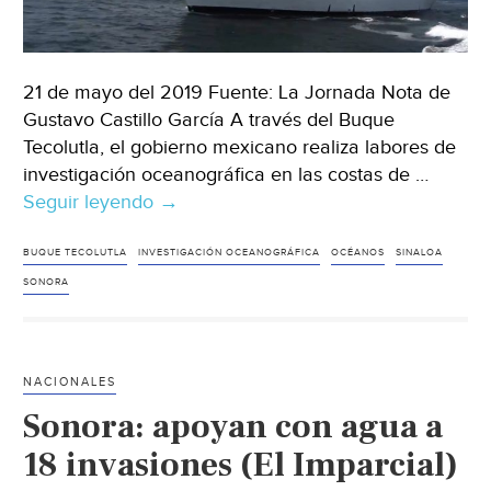
21 de mayo del 2019 Fuente: La Jornada Nota de
Gustavo Castillo García A través del Buque
Tecolutla, el gobierno mexicano realiza labores de
investigación oceanográfica en las costas de …
Seguir leyendo
Semar
→
realiza
investigación
BUQUE TECOLUTLA
INVESTIGACIÓN OCEANOGRÁFICA
OCÉANOS
SINALOA
oceanográfica
SONORA
en
Sonora
y
NACIONALES
Sinaloa
Sonora: apoyan con agua a
(La
Jornada)
18 invasiones (El Imparcial)