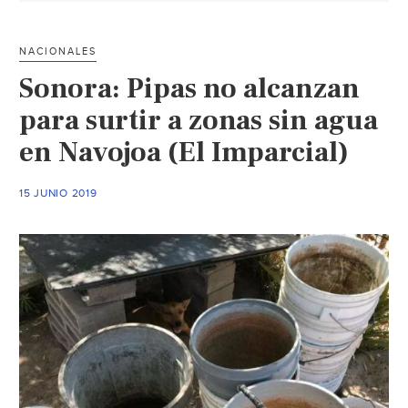
potable
en
NACIONALES
la
Sonora: Pipas no alcanzan
colonia
Progresista
para surtir a zonas sin agua
recorre
en Navojoa (El Imparcial)
varias
calles
15 JUNIO 2019
(Expreso)