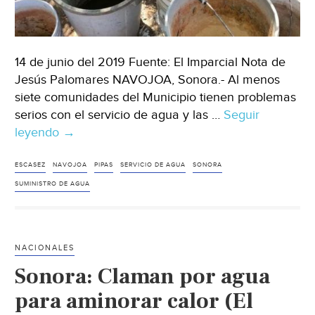
14 de junio del 2019 Fuente: El Imparcial Nota de
Jesús Palomares NAVOJOA, Sonora.- Al menos
siete comunidades del Municipio tienen problemas
serios con el servicio de agua y las …
Seguir
leyendo
Sonora:
→
Pipas
no
ESCASEZ
NAVOJOA
PIPAS
SERVICIO DE AGUA
SONORA
alcanzan
SUMINISTRO DE AGUA
para
surtir
a
NACIONALES
zonas
Sonora: Claman por agua
sin
agua
para aminorar calor (El
en