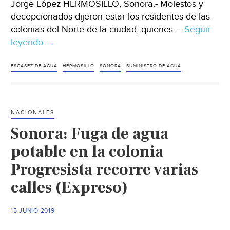
Jorge López HERMOSILLO, Sonora.- Molestos y
decepcionados dijeron estar los residentes de las
colonias del Norte de la ciudad, quienes …
Seguir
leyendo
Sonora:
→
Tienen
tres
ESCASEZ DE AGUA
HERMOSILLO
SONORA
SUMINISTRO DE AGUA
semanas
batallando
por
NACIONALES
agua
Sonora: Fuga de agua
(El
Imparcial)
potable en la colonia
Progresista recorre varias
calles (Expreso)
15 JUNIO 2019