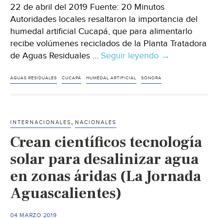
22 de abril del 2019 Fuente: 20 Minutos
Autoridades locales resaltaron la importancia del
humedal artificial Cucapá, que para alimentarlo
recibe volúmenes reciclados de la Planta Tratadora
de Aguas Residuales …
Seguir leyendo
Sonora:
→
resaltan
importancia
AGUAS RESIDUALES
CUCAPÁ
HUMEDAL ARTIFICIAL
SONORA
de
humedal
creado
,
INTERNACIONALES
NACIONALES
con
Crean científicos tecnología
agua
reciclada
solar para desalinizar agua
de
en zonas áridas (La Jornada
Sonora
Aguascalientes)
(20
Minutos)
04 MARZO 2019