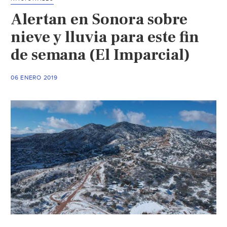
en
Alertan en Sonora sobre
EE.UU.
por
nieve y lluvia para este fin
dejar
de semana (El Imparcial)
agua
para
06 ENERO 2019
migrantes
en
el
desierto
(Actualidad)