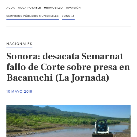
con
agu
AGUA
AGUA POTABLE
HERMOSILLO
INVASIÓN
a
SERVICIOS PÚBLICOS MUNICIPALES
SONORA
18
inva
(El
NACIONALES
Impar
Sonora: desacata Semarnat
fallo de Corte sobre presa en
Bacanuchi (La Jornada)
10 MAYO 2019