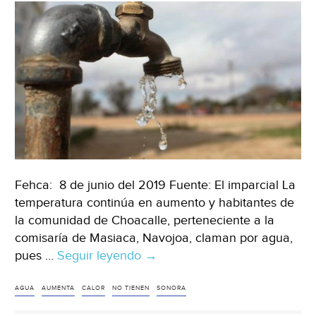
Fehca: 8 de junio del 2019 Fuente: El imparcial La
temperatura continúa en aumento y habitantes de
la comunidad de Choacalle, perteneciente a la
comisaría de Masiaca, Navojoa, claman por agua,
pues …
Seguir leyendo
Sonora:
→
Aumenta
el
AGUA
AUMENTA
CALOR
NO TIENEN
SONORA
calor