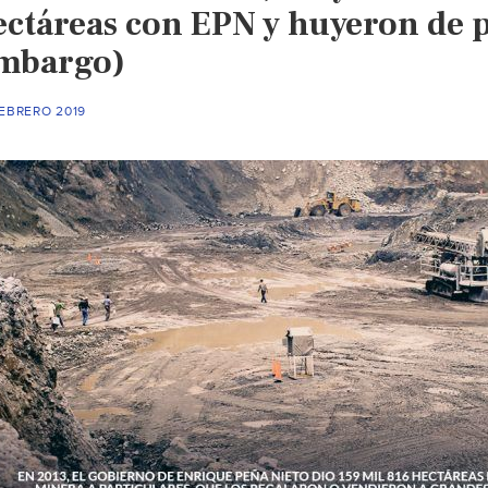
ectáreas con EPN y huyeron de 
mbargo)
FEBRERO 2019