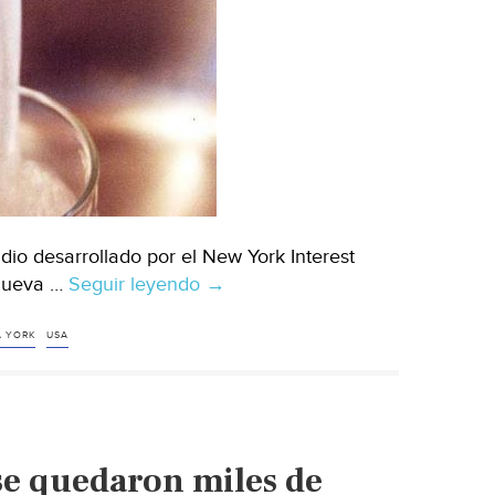
de
una
sequía.
(Univision)
io desarrollado por el New York Interest
 Nueva …
Seguir leyendo
Estados
→
Unidos:
Nueva
 YORK
USA
York,
California
tiene
el
se quedaron miles de
agua