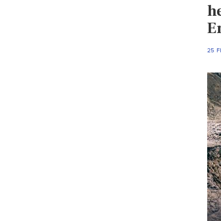
h
E
25 