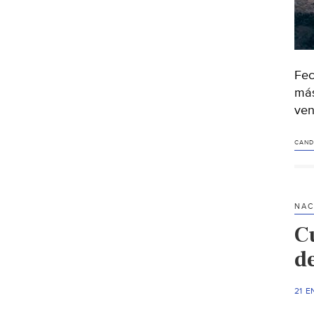
Fec
más
ven
CAND
NAC
C
d
21 E