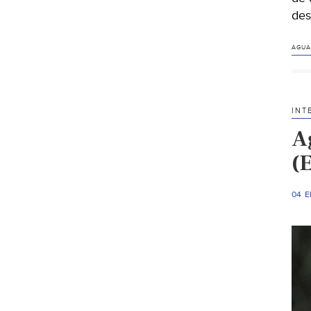
des
AGUA
INT
A
(
04 E