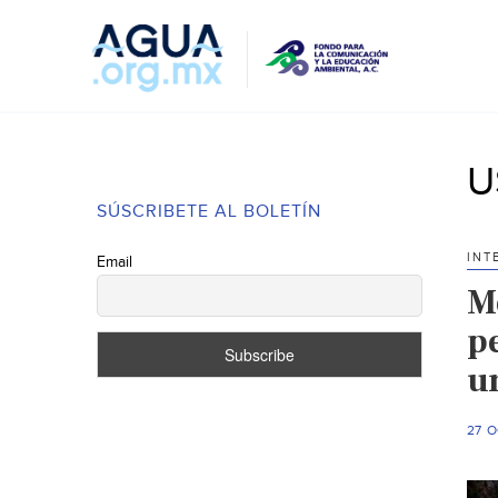
U
SÚSCRIBETE AL BOLETÍN
INT
Email
M
pe
u
27 