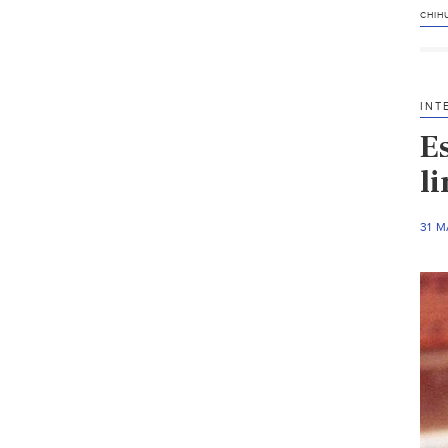
CHIH
INT
E
li
31 M