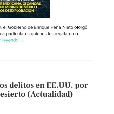
 el Gobierno de Enrique Peña Nieto otorgó
 a particulares quienes los regalaron o
r leyendo
Mineras
→
de
Canadá,
EU
y
México
se
os delitos en EE.UU. por
quedaron
miles
esierto (Actualidad)
de
hectáreas
con