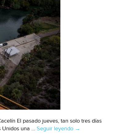
elín El pasado jueves, tan solo tres días
os Unidos una …
Seguir leyendo
México:
→
México