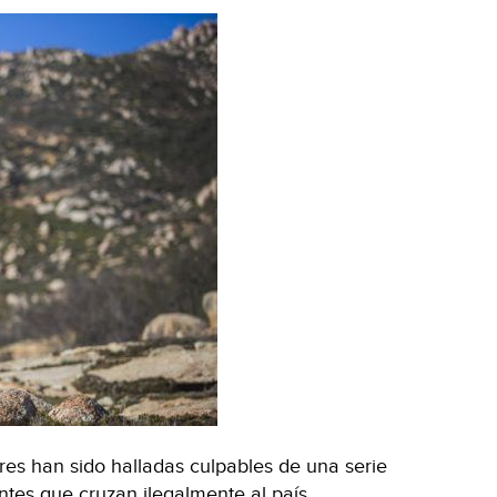
EPN
y
huyeron
de
pagar
derechos
(Sin
Embargo)
es han sido halladas culpables de una serie
antes que cruzan ilegalmente al país