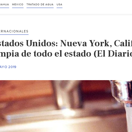
UAHUA
MEXICO
TRATADO DE AGUA
USA
ERNACIONALES
stados Unidos: Nueva York, Cali
mpia de todo el estado (El Diar
AYO 2019