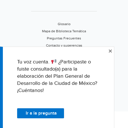
Rota)
Glosario
Mapa de Biblioteca Temática
Preguntas Frecuentes
Contacto y sugerencias
×
Aviso de privacidad
Califica este portal
Tu voz cuenta.
¿Participaste o
fuiste consultado(a) para la
elaboración del Plan General de
Desarrollo de la Ciudad de México?
¡Cuéntanos!
Ir a la pregunta
© Fondo para la Comunicación y la Educación Ambiental, A.C.