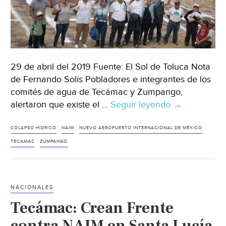
29 de abril del 2019 Fuente: El Sol de Toluca Nota
de Fernando Solís Pobladores e integrantes de los
comités de agua de Tecámac y Zumpango,
alertaron que existe el …
Seguir leyendo
Estado
→
de
México:
COLAPSO HÍDRICO
NAIM
NUEVO AEROPUERTO INTERNACIÓNAL DE MÉXICO
Alertan
TECAMAC
ZUMPANGO
sobre
posible
riesgo
NACIONALES
de
Tecámac: Crean Frente
“colapso
hídrico”
contra NAIM en Santa Lucía