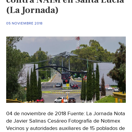
en
(La Jornada)
zona
donde
05 NOVIEMBRE 2018
se
construirá
el
NAIM
(El
Sol
de
Toluca)
04 de noviembre de 2018 Fuente: La Jornada Nota
de Javier Salinas Cesáreo Fotografía de Notimex
Vecinos y autoridades auxiliares de 15 poblados de