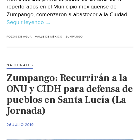
reperforados en el Municipio mexiquense de
Zumpango, comenzaron a abastecer a la Ciudad …
Seguir leyendo
Edo.Mex.-
→
Extraen
de
POZOS DE AGUA
VALLE DE MÉXICO
ZUMPANGO
pozos
en
Zumpango
NACIONALES
agua
Zumpango: Recurrirán a la
para
Valle
ONU y CIDH para defensa de
de
pueblos en Santa Lucía (La
México
Jornada)
(Reforma)
26 JULIO 2019