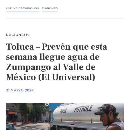
Laguna
de
LAGUNA DE ZUMPANGO
ZUMPANGO
Zumpang
suma
23
NACIONALES
millones
Toluca – Prevén que esta
de
metros
semana llegue agua de
cúbicos
Zumpango al Valle de
de
México (El Universal)
agua
(23
por
21 MARZO 2024
ciento)
(La
Jornada)