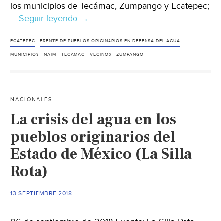
los municipios de Tecámac, Zumpango y Ecatepec;
…
Seguir leyendo
Tecámac:
→
Crean
Frente
ECATEPEC
FRENTE DE PUEBLOS ORIGINARIOS EN DEFENSA DEL AGUA
contra
MUNICIPIOS
NAIM
TECAMAC
VECINOS
ZUMPANGO
NAIM
en
Santa
NACIONALES
Lucía
La crisis del agua en los
(La
Jornada)
pueblos originarios del
Estado de México (La Silla
Rota)
13 SEPTIEMBRE 2018