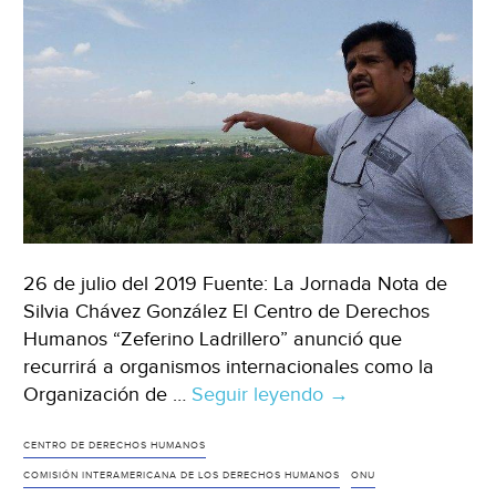
26 de julio del 2019 Fuente: La Jornada Nota de
Silvia Chávez González El Centro de Derechos
Humanos “Zeferino Ladrillero” anunció que
recurrirá a organismos internacionales como la
Organización de …
Seguir leyendo
Zumpango:
→
Recurrirán
a
CENTRO DE DERECHOS HUMANOS
la
COMISIÓN INTERAMERICANA DE LOS DERECHOS HUMANOS
ONU