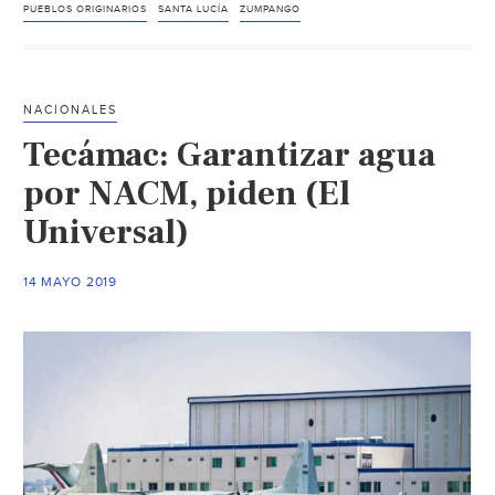
ONU
PUEBLOS ORIGINARIOS
SANTA LUCÍA
ZUMPANGO
y
CIDH
para
NACIONALES
defensa
Tecámac: Garantizar agua
de
pueblos
por NACM, piden (El
en
Universal)
Santa
Lucía
14 MAYO 2019
(La
Jornada)