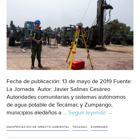
Fecha de publicación: 13 de mayo de 2019 Fuente:
La Jornada Autor: Javier Salinas Cesáreo
Autoridades comunitarias y sistemas autónomos
de agua potable de Tecámac y Zumpango,
municipios aledaños a …
Seguir leyendo
Tecamac:
→
En
Tecámac
MANIFESTACIÓN DE IMPACTO AMBIENTAL
TECAMAC
ZUMPANGO
exigen