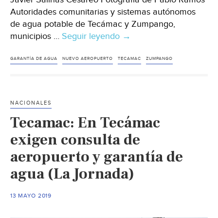
Autoridades comunitarias y sistemas autónomos
de agua potable de Tecámac y Zumpango,
municipios …
Seguir leyendo
Estado
→
de
México:
GARANTÍA DE AGUA
NUEVO AEROPUERTO
TECAMAC
ZUMPANGO
En
Tecámac
exigen
NACIONALES
consulta
Tecamac: En Tecámac
de
aeropuerto
exigen consulta de
y
aeropuerto y garantía de
garantía
agua (La Jornada)
de
agua
(La
13 MAYO 2019
Jornada)