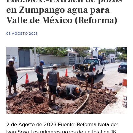
de
en Zumpango agua para
Zumpango
Valle de México (Reforma)
al
Valle
03 AGOSTO 2023
de
México
(El
Universal)
2 de Agosto de 2023 Fuente: Reforma Nota de:
Ivan Sosa Los primeros pozos de un total de 16