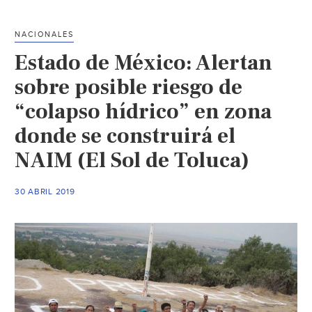
consulta
de
NACIONALES
aeropuerto
Estado de México: Alertan
y
garantía
sobre posible riesgo de
de
“colapso hídrico” en zona
agua
donde se construirá el
(La
Jornada)
NAIM (El Sol de Toluca)
30 ABRIL 2019