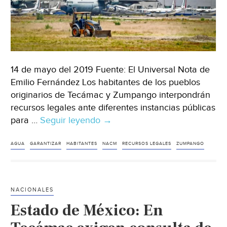
14 de mayo del 2019 Fuente: El Universal Nota de
Emilio Fernández Los habitantes de los pueblos
originarios de Tecámac y Zumpango interpondrán
recursos legales ante diferentes instancias públicas
para …
Seguir leyendo
Tecámac:
→
Garantizar
agua
AGUA
GARANTIZAR
HABITANTES
NACM
RECURSOS LEGALES
ZUMPANGO
por
NACM,
piden
NACIONALES
(El
Estado de México: En
Universal)