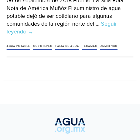
06 de septiembre de 2018 Fuente: La Silla Rota
Nota de América Muñóz El suministro de agua
potable dejó de ser cotidiano para algunas
comunidades de la región norte del …
Seguir
leyendo
La
→
crisis
del
AGUA POTABLE
COYOTEPEC
FALTA DE AGUA
TECAMAC
ZUMPANGO
agua
en
los
pueblos
originarios
del
Estado
de
México
(La
Silla