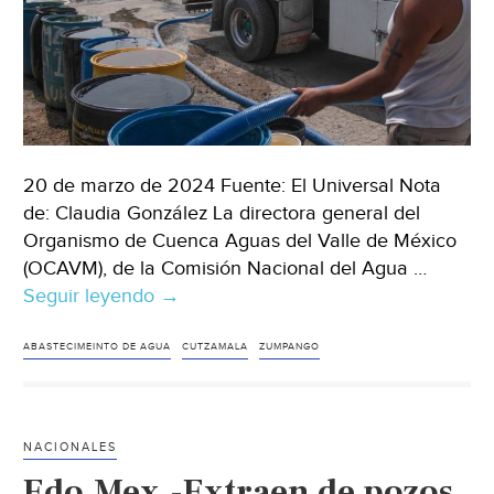
20 de marzo de 2024 Fuente: El Universal Nota
de: Claudia González La directora general del
Organismo de Cuenca Aguas del Valle de México
(OCAVM), de la Comisión Nacional del Agua …
Seguir leyendo
Toluca
→
–
Prevén
ABASTECIMEINTO DE AGUA
CUTZAMALA
ZUMPANGO
que
esta
semana
NACIONALES
llegue
Edo.Mex.-Extraen de pozos
agua