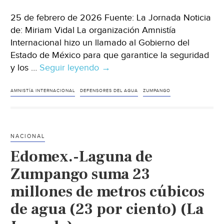
25 de febrero de 2026 Fuente: La Jornada Noticia
de: Miriam Vidal La organización Amnistía
Internacional hizo un llamado al Gobierno del
Estado de México para que garantice la seguridad
y los …
Seguir leyendo
Edomex
→
–
Zumpango
AMNISTÍA INTERNACIONAL
DEFENSORES DEL AGUA
ZUMPANGO
bajo
la
lupa
NACIONAL
de
Edomex.-Laguna de
Amnistía
Internacional
Zumpango suma 23
por
millones de metros cúbicos
violencia
de agua (23 por ciento) (La
contra
defensores