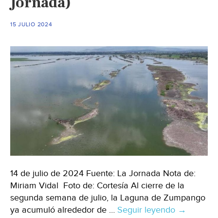
Jornada)
del
agua
15 JULIO 2024
(La
Jornada)
14 de julio de 2024 Fuente: La Jornada Nota de:
Miriam Vidal Foto de: Cortesía Al cierre de la
segunda semana de julio, la Laguna de Zumpango
ya acumuló alrededor de …
Seguir leyendo
Edomex.-
→