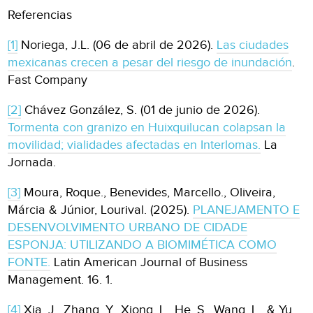
Referencias
[1]
Noriega, J.L. (06 de abril de 2026).
Las ciudades
mexicanas crecen a pesar del riesgo de inundación
.
Fast Company
[2]
Chávez González, S. (01 de junio de 2026).
Tormenta con granizo en Huixquilucan colapsan la
movilidad; vialidades afectadas en Interlomas.
La
Jornada.
[3]
Moura, Roque., Benevides, Marcello., Oliveira,
Márcia & Júnior, Lourival. (2025).
PLANEJAMENTO E
DESENVOLVIMENTO URBANO DE CIDADE
ESPONJA: UTILIZANDO A BIOMIMÉTICA COMO
FONTE.
Latin American Journal of Business
Management. 16. 1.
[4]
Xia, J., Zhang, Y., Xiong, L., He, S., Wang, L., & Yu,