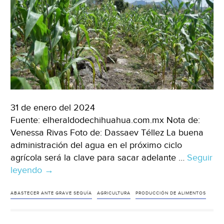
31 de enero del 2024
Fuente: elheraldodechihuahua.com.mx Nota de:
Venessa Rivas Foto de: Dassaev Téllez La buena
administración del agua en el próximo ciclo
agrícola será la clave para sacar adelante …
Seguir
leyendo
Chihuahua-
→
Productores
buscan
ABASTECER ANTE GRAVE SEQUÍA
AGRICULTURA
PRODUCCIÓN DE ALIMENTOS
salvar
ciclo