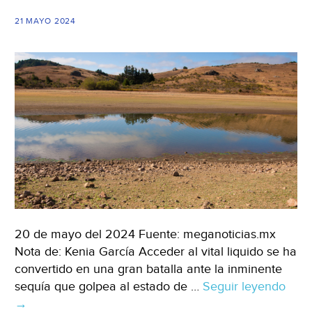
con
21 MAYO 2024
el
arranque
de
lluvias
(La
Jornada
Estado
de
México)
20 de mayo del 2024 Fuente: meganoticias.mx
Nota de: Kenia García Acceder al vital liquido se ha
convertido en una gran batalla ante la inminente
sequía que golpea al estado de …
Seguir leyendo
Sina
→
Rob