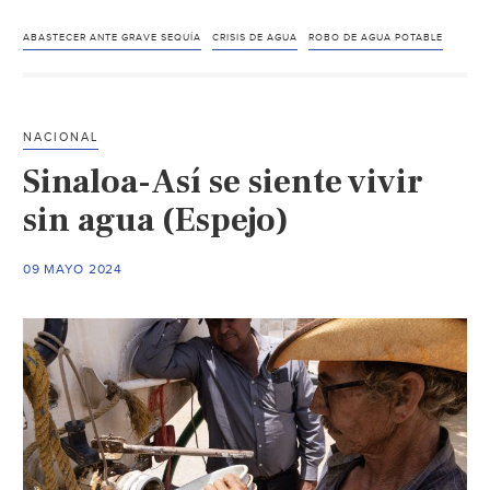
de
agu
ABASTECER ANTE GRAVE SEQUÍA
CRISIS DE AGUA
ROBO DE AGUA POTABLE
hac
crisi
por
NACIONAL
sequ
Sinaloa-Así se siente vivir
(ME
sin agua (Espejo)
09 MAYO 2024