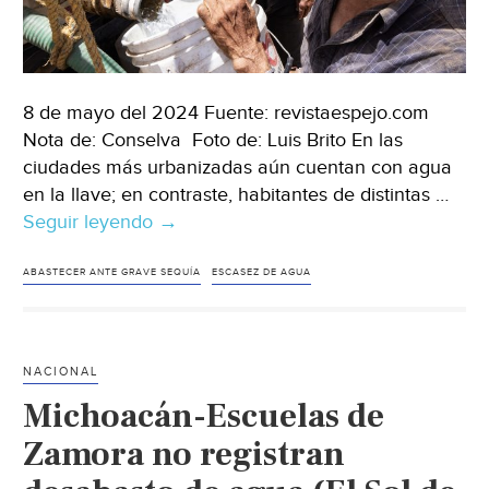
8 de mayo del 2024 Fuente: revistaespejo.com
Nota de: Conselva Foto de: Luis Brito En las
ciudades más urbanizadas aún cuentan con agua
en la llave; en contraste, habitantes de distintas …
Seguir leyendo
Sinaloa-
→
Así
se
ABASTECER ANTE GRAVE SEQUÍA
ESCASEZ DE AGUA
siente
vivir
sin
NACIONAL
agua
Michoacán-Escuelas de
(Espejo)
Zamora no registran