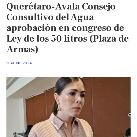
Querétaro-Avala Consejo
sequía
(El
Consultivo del Agua
Sol
aprobación en congreso de
de
Ley de los 50 litros (Plaza de
Zamora)
Armas)
11 ABRIL 2024