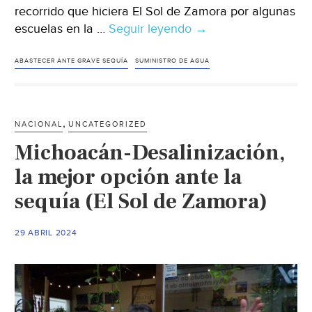
recorrido que hiciera El Sol de Zamora por algunas
escuelas en la …
Seguir leyendo
Michoacán-
→
Escuelas
de
ABASTECER ANTE GRAVE SEQUÍA
SUMINISTRO DE AGUA
Zamora
no
registran
,
NACIONAL
UNCATEGORIZED
desabasto
Michoacán-Desalinización,
de
agua
la mejor opción ante la
(El
sequía (El Sol de Zamora)
Sol
de
29 ABRIL 2024
Zamora)