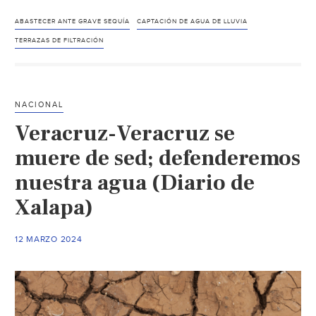
de
México-
ABASTECER ANTE GRAVE SEQUÍA
CAPTACIÓN DE AGUA DE LLUVIA
Con
TERRAZAS DE FILTRACIÓN
terrazas
de
filtración
NACIONAL
buscan
Veracruz-Veracruz se
captar
más
muere de sed; defenderemos
de
nuestra agua (Diario de
6
Xalapa)
millones
litros
de
12 MARZO 2024
agua
de
lluvia
en