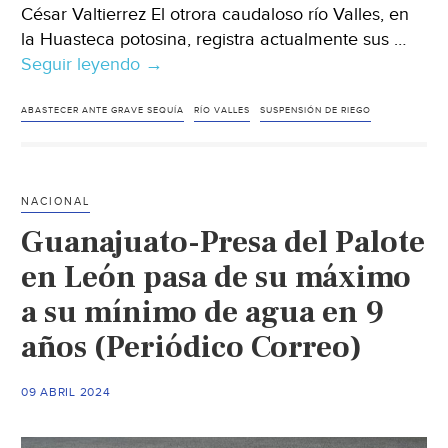
César Valtierrez El otrora caudaloso río Valles, en
la Huasteca potosina, registra actualmente sus …
Seguir leyendo
San
→
Luis
Potosí-
ABASTECER ANTE GRAVE SEQUÍA
RÍO VALLES
SUSPENSIÓN DE RIEGO
El
río
Valles,
NACIONAL
en
Guanajuato-Presa del Palote
la
Huasteca
en León pasa de su máximo
potosina,
a su mínimo de agua en 9
registra
años (Periódico Correo)
niveles
mínimos
históricos
09 ABRIL 2024
(La
Jornada)