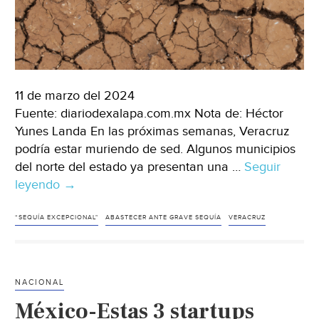
Ocoyoacac
(Milenio)
11 de marzo del 2024
Fuente: diariodexalapa.com.mx Nota de: Héctor
Yunes Landa En las próximas semanas, Veracruz
podría estar muriendo de sed. Algunos municipios
del norte del estado ya presentan una …
Seguir
leyendo
Veracruz-
→
Veracruz
se
“SEQUÍA EXCEPCIONAL"
ABASTECER ANTE GRAVE SEQUÍA
VERACRUZ
muere
de
sed;
NACIONAL
defenderemos
México-Estas 3 startups
nuestra