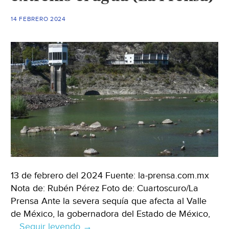
y
el
14 FEBRERO 2024
problema
podría
agudizarse
(CNN)
13 de febrero del 2024 Fuente: la-prensa.com.mx
Nota de: Rubén Pérez Foto de: Cuartoscuro/La
Prensa Ante la severa sequía que afecta al Valle
de México, la gobernadora del Estado de México,
…
Seguir leyendo
Estado
→