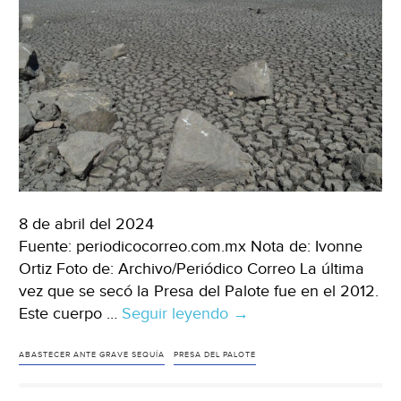
8 de abril del 2024
Fuente: periodicocorreo.com.mx Nota de: Ivonne
Ortiz Foto de: Archivo/Periódico Correo La última
vez que se secó la Presa del Palote fue en el 2012.
Este cuerpo …
Seguir leyendo
Guanajuato-
→
Presa
del
ABASTECER ANTE GRAVE SEQUÍA
PRESA DEL PALOTE
Palote