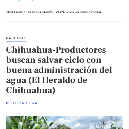
de
México-
ABASTECER ANTE GRAVE SEQUÍA
DESPERDICIO DE AGUA POTABLE
Alistan
plan
anti
NACIONAL
sequía
Chihuahua-Productores
en
Edomex;
buscan salvar ciclo con
gobernadora
buena administración del
pide
agua (El Heraldo de
cuidar
al
Chihuahua)
extremo
el
01 FEBRERO 2024
agua
(La
Prensa)