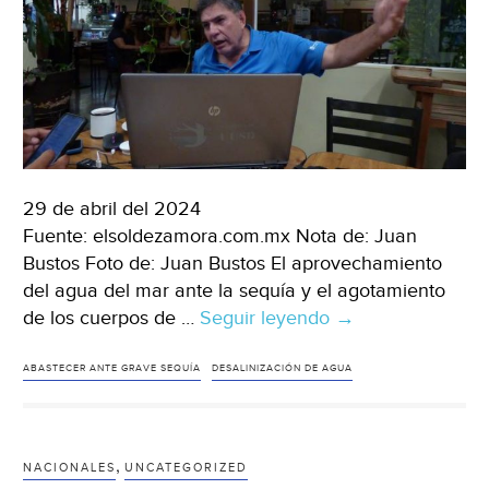
29 de abril del 2024
Fuente: elsoldezamora.com.mx Nota de: Juan
Bustos Foto de: Juan Bustos El aprovechamiento
del agua del mar ante la sequía y el agotamiento
de los cuerpos de …
Seguir leyendo
Michoacán-
→
Desalinización,
la
ABASTECER ANTE GRAVE SEQUÍA
DESALINIZACIÓN DE AGUA
mejor
opción
ante
,
NACIONALES
UNCATEGORIZED
la