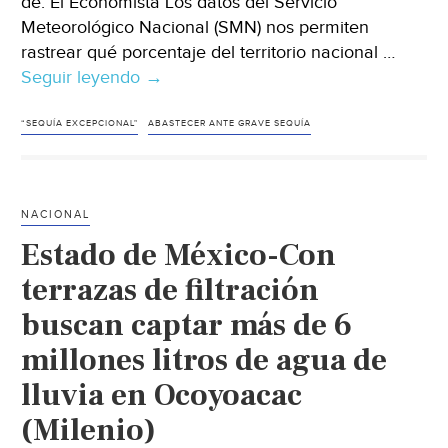
de: El Economista Los datos del Servicio
Meteorológico Nacional (SMN) nos permiten
rastrear qué porcentaje del territorio nacional …
Seguir leyendo
México-
→
La
mitad
“SEQUÍA EXCEPCIONAL"
ABASTECER ANTE GRAVE SEQUÍA
de
la
población
NACIONAL
en
Estado de México-Con
México
vive
terrazas de filtración
en
buscan captar más de 6
sequía
millones litros de agua de
severa,
extrema
lluvia en Ocoyoacac
o
(Milenio)
excepcional