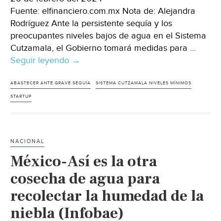
Fuente: elfinanciero.com.mx Nota de: Alejandra
Rodríguez Ante la persistente sequía y los
preocupantes niveles bajos de agua en el Sistema
Cutzamala, el Gobierno tomará medidas para …
Seguir leyendo
México-
→
Estas
3
ABASTECER ANTE GRAVE SEQUÍA
SISTEMA CUTZAMALA NIVELES MÍNIMOS
startups
STARTUP
pueden
ayudar
a
NACIONAL
Tláloc
México-Así es la otra
a
acabar
cosecha de agua para
con
recolectar la humedad de la
la
niebla (Infobae)
crisis
del