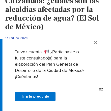
Cutzamala: ¿cuáles son las
el
alcaldías afectadas por la
Edomex
reducción de agua? (El Sol
por
crisis
de México)
hídrica
(El
17 ENERO 2024
Sol
×
de
Tu voz cuenta.
¿Participaste o
Toluca)
fuiste consultado(a) para la
elaboración del Plan General de
Desarrollo de la Ciudad de México?
¡Cuéntanos!
16 de enero del 2024 Fuente: El Sol de México
Nota de: El Sol de México Foto de: Graciela López
Herrera El Sistema Cutzamala presentó una
Ir a la pregunta
reducción de agua de …
Seguir leyendo
Ciudad
→
de