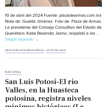
10 de abril del 2024 Fuente: plazadearmas.com.mx
Nota de: Gualita Jiménez Foto de: Plaza de Armas
La presidenta del Consejo Consultivo del Estado de
Querétaro, Katia Reséndiz Jaime, respaldó a los …
Seguir leyendo
Querétaro-
→
Avala
Consejo
ABASTECER ANTE GRAVE SEQUÍA
LEYES DEL AGUA
Consultivo
del
Agua
NACIONAL
aprobación
San Luis Potosí-El río
en
congreso
Valles, en la Huasteca
de
potosina, registra niveles
Ley
mínimos históricos (La
de