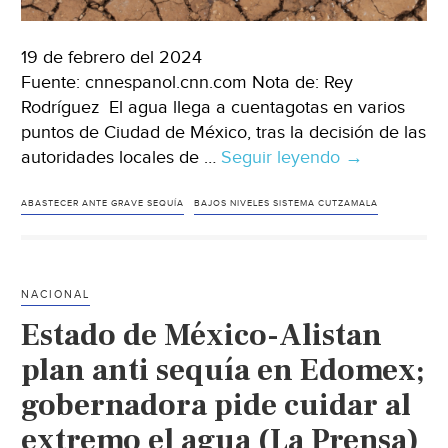
19 de febrero del 2024
Fuente: cnnespanol.cnn.com Nota de: Rey
Rodríguez El agua llega a cuentagotas en varios
puntos de Ciudad de México, tras la decisión de las
autoridades locales de …
Seguir leyendo
Ciudad
→
de
México-
ABASTECER ANTE GRAVE SEQUÍA
BAJOS NIVELES SISTEMA CUTZAMALA
Ciudad
de
México
NACIONAL
se
Estado de México-Alistan
está
quedando
plan anti sequía en Edomex;
sin
gobernadora pide cuidar al
agua
extremo el agua (La Prensa)
potable