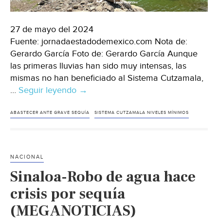
27 de mayo del 2024
Fuente: jornadaestadodemexico.com Nota de:
Gerardo García Foto de: Gerardo García Aunque
las primeras lluvias han sido muy intensas, las
mismas no han beneficiado al Sistema Cutzamala,
…
Seguir leyendo
Estado
→
de
México-
ABASTECER ANTE GRAVE SEQUÍA
SISTEMA CUTZAMALA NIVELES MÍNIMOS
Sigue
seco
Sistema
NACIONAL
Cutzamala,
Sinaloa-Robo de agua hace
no
ha
crisis por sequía
sido
(MEGANOTICIAS)
beneficiado