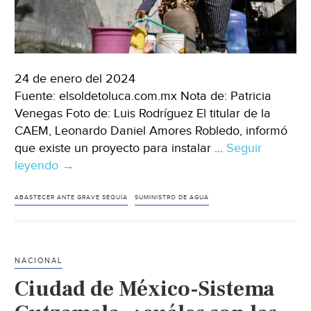
24 de enero del 2024
Fuente: elsoldetoluca.com.mx Nota de: Patricia
Venegas Foto de: Luis Rodríguez El titular de la
CAEM, Leonardo Daniel Amores Robledo, informó
que existe un proyecto para instalar …
Seguir
leyendo
Estado
→
de
México-
ABASTECER ANTE GRAVE SEQUÍA
SUMINISTRO DE AGUA
Podrían
instalar
purificadoras
NACIONAL
de
Ciudad de México-Sistema
agua
en