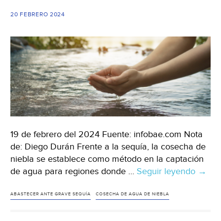
agua
20 FEBRERO 2024
en
México
(El
Financiero)
19 de febrero del 2024 Fuente: infobae.com Nota
de: Diego Durán Frente a la sequía, la cosecha de
niebla se establece como método en la captación
de agua para regiones donde …
Seguir leyendo
Méxic
→
Así
es
ABASTECER ANTE GRAVE SEQUÍA
COSECHA DE AGUA DE NIEBLA
la
otra