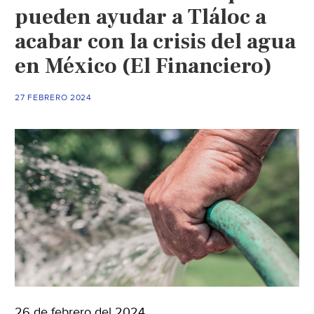
agua
pueden ayudar a Tláloc a
(Diario
acabar con la crisis del agua
de
en México (El Financiero)
Xalapa)
27 FEBRERO 2024
26 de febrero del 2024