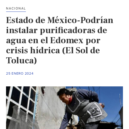
con
NACIONAL
buena
Estado de México-Podrían
administración
del
instalar purificadoras de
agua
agua en el Edomex por
(El
crisis hídrica (El Sol de
Heraldo
de
Toluca)
Chihuahua)
25 ENERO 2024