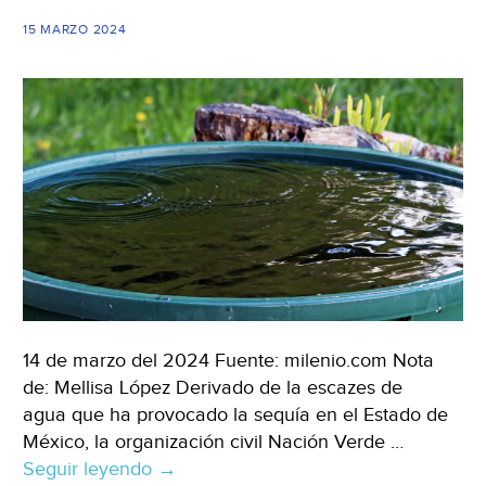
(El
Economista)
15 MARZO 2024
14 de marzo del 2024 Fuente: milenio.com Nota
de: Mellisa López Derivado de la escazes de
agua que ha provocado la sequía en el Estado de
México, la organización civil Nación Verde …
Seguir leyendo
Estado
→