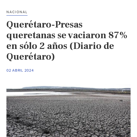
en
León
NACIONAL
pasa
Querétaro-Presas
de
su
queretanas se vaciaron 87%
máximo
en sólo 2 años (Diario de
a
Querétaro)
su
mínimo
de
02 ABRIL 2024
agua
en
9
años
(Periódico
Correo)