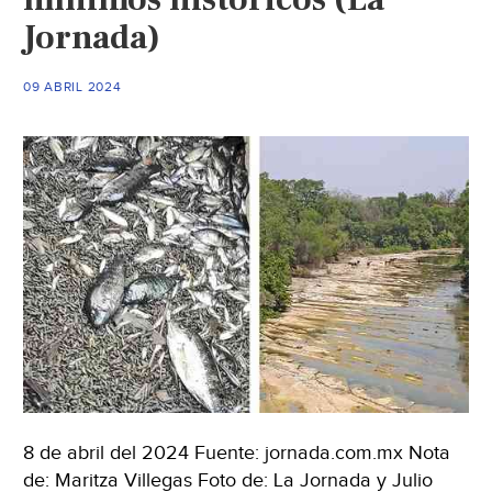
los
Jornada)
50
litros
09 ABRIL 2024
(Plaza
de
Armas)
8 de abril del 2024 Fuente: jornada.com.mx Nota
de: Maritza Villegas Foto de: La Jornada y Julio