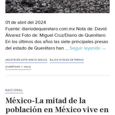
01 de abril del 2024
Fuente: diariodequeretaro.com.mx Nota de: David
Álvarez Foto de: Miguel Cruz/Diario de Querétaro
En los últimos dos años las siete principales presas
del estado de Querétaro han …
Seguir leyendo
Querét
→
Presa
quere
ABASTECER ANTE GRAVE SEQUÍA
BAJOS NIVELES DE PRESAS
se
QUERÉTARO Y AGUA
vaciar
87%
en
NACIONAL
sólo
México-La mitad de la
2
años
población en México vive en
(Diario