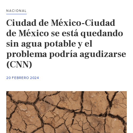
cose
NACIONAL
de
Ciudad de México-Ciudad
agua
para
de México se está quedando
recol
sin agua potable y el
la
problema podría agudizarse
hume
de
(CNN)
la
niebl
20 FEBRERO 2024
(Infob