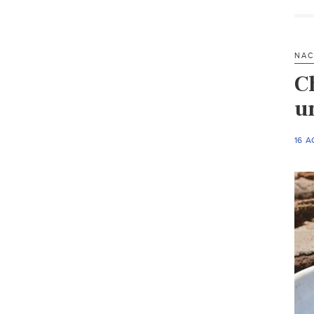
NAC
Ch
u
16 