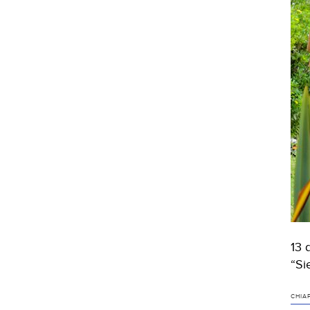
13 
“Si
CHIA