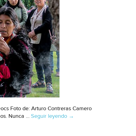
ocs Foto de: Arturo Contreras Camero
iños. Nunca …
Seguir leyendo
Chiapas-
→
Chiapas.
La