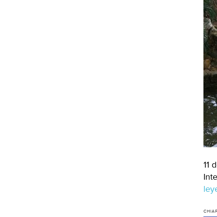
11 
Int
le
CHIA