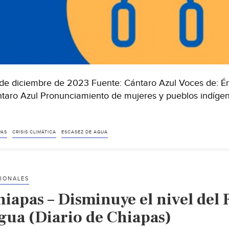
de diciembre de 2023 Fuente: Cántaro Azul Voces de: É
taro Azul Pronunciamiento de mujeres y pueblos indígena
ico-
i
taro:
PAS
CRISIS CLIMÁTICA
ESCASEZ DE AGUA
sodio
ntaro
IONALES
l)
iapas – Disminuye el nivel del R
gua (Diario de Chiapas)