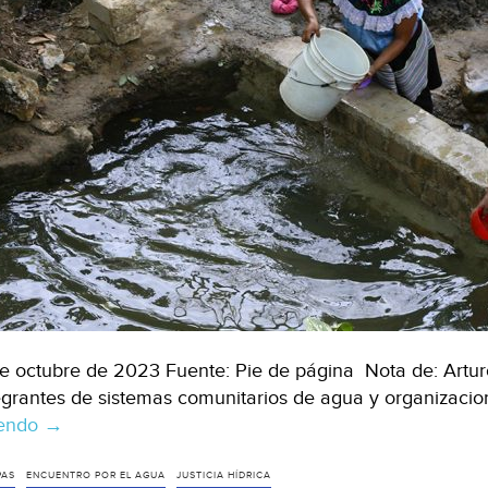
de octubre de 2023 Fuente: Pie de página Nota de: Artu
egrantes de sistemas comunitarios de agua y organizacion
yendo
Chiapas-
→
Un
plan
PAS
ENCUENTRO POR EL AGUA
JUSTICIA HÍDRICA