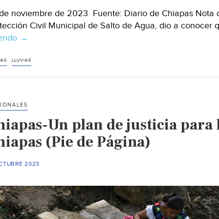
de noviembre de 2023 Fuente: Diario de Chiapas Nota de
tección Civil Municipal de Salto de Agua, dio a conocer
yendo
Chiapas
→
–
Disminuye
PAS
LLUVIAS
el
nivel
del
IONALES
Río
hiapas-Un plan de justicia para 
Tulijá
en
hiapas (Pie de Página)
Salto
de
OCTUBRE 2023
Agua
(Diario
de
Chiapas)