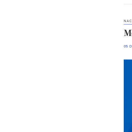
NAC
M
05 D