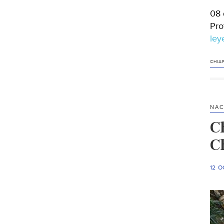
08 
Pro
le
CHIA
NAC
C
C
12 