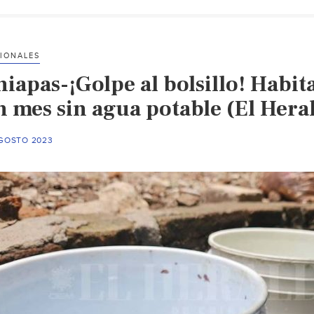
de
justicia
para
IONALES
llevar
iapas-¡Golpe al bolsillo! Habit
agua
al
n mes sin agua potable (El Hera
campo
de
AGOSTO 2023
Chiapas
(Pie
de
Página)