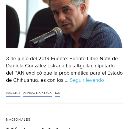
Economis
3 de junio del 2019 Fuente: Puente Libre Nota de
Daniela González Estrada Luis Aguilar, diputado
del PAN explicó que la problemática para el Estado
de Chihuahua, es con los …
Seguir leyendo
Ciudad
→
Juárez:
Pide
CONAGUA
CUENCA RÍO BRAVO
PAN
PAN
a
CONAGU
NACIONALES
distribuci