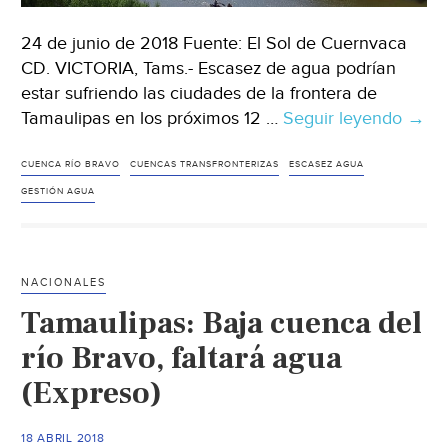
24 de junio de 2018 Fuente: El Sol de Cuernvaca
CD. VICTORIA, Tams.- Escasez de agua podrían
estar sufriendo las ciudades de la frontera de
Tamaulipas en los próximos 12 …
Seguir leyendo
Méxi
→
Advi
esca
CUENCA RÍO BRAVO
CUENCAS TRANSFRONTERIZAS
ESCASEZ AGUA
de
GESTIÓN AGUA
agua
en
ciud
NACIONALES
de
Tamaulipas: Baja cuenca del
la
front
río Bravo, faltará agua
para
(Expreso)
el
203
18 ABRIL 2018
(El