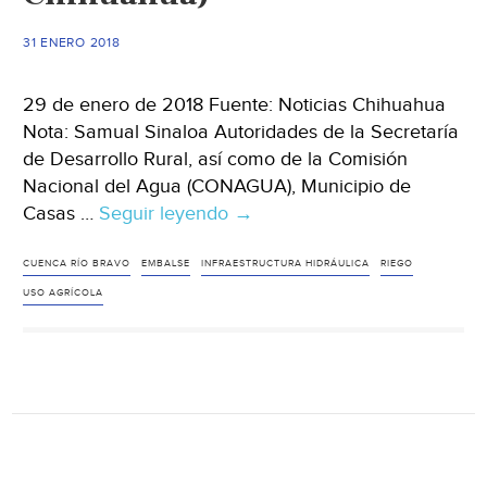
(El
Diario)
31 ENERO 2018
29 de enero de 2018 Fuente: Noticias Chihuahua
Nota: Samual Sinaloa Autoridades de la Secretaría
de Desarrollo Rural, así como de la Comisión
Nacional del Agua (CONAGUA), Municipio de
Casas …
Seguir leyendo
Chihuahua:
→
Presentan
proyecto
CUENCA RÍO BRAVO
EMBALSE
INFRAESTRUCTURA HIDRÁULICA
RIEGO
para
USO AGRÍCOLA
la
construcción
de
la
presa
“Palanganas”
(Noticias