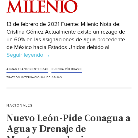
‘temas
importantes
(ABC
13 de febrero de 2021 Fuente: Milenio Nota de:
Noticias)
Cristina Gómez Actualmente existe un rezago de
un 60% en las asignaciones de agua procedente
de México hacia Estados Unidos debido al …
Seguir leyendo
México-
→
Se
atora
AGUAS TRANSFRONTERIZAS
CUENCA RÍO BRAVO
el
TRATADO INTERNACIONAL DE AGUAS
pago
de
agua
NACIONALES
hacia
Nuevo León-Pide Conagua a
Estados
Unidos
Agua y Drenaje de
y