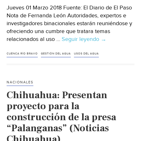
Jueves 01 Marzo 2018 Fuente: El Diario de El Paso
Nota de Fernanda León Autoridades, expertos e
investigadores binacionales estarán reuniéndose y
ofreciendo una cumbre que tratara temas
relacionados al uso …
Seguir leyendo
El
→
Paso:
Preparan
CUENCA RÍO BRAVO
GESTIÓN DEL AGUA
USOS DEL AGUA
cumbre
sobre
manejo
NACIONALES
y
Chihuahua: Presentan
uso
del
proyecto para la
agua
construcción de la presa
de
“Palanganas” (Noticias
la
región
Chihuahua)