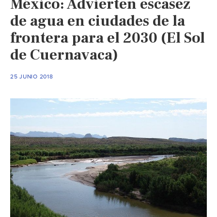
México: Advierten escasez
equitativa
de
de agua en ciudades de la
la
frontera para el 2030 (El Sol
Cuenca
de Cuernavaca)
Río
Bravo
(Puente
25 JUNIO 2018
Libre)