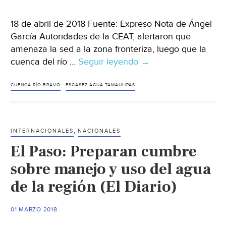
Sol
de
18 de abril de 2018 Fuente: Expreso Nota de Ángel
Cuer
García Autoridades de la CEAT, alertaron que
amenaza la sed a la zona fronteriza, luego que la
cuenca del río …
Seguir leyendo
Tamaulipas:
→
Baja
cuenca
CUENCA RÍO BRAVO
ESCASEZ AGUA TAMAULIPAS
del
río
Bravo,
,
INTERNACIONALES
NACIONALES
faltará
El Paso: Preparan cumbre
agua
(Expreso)
sobre manejo y uso del agua
de la región (El Diario)
01 MARZO 2018