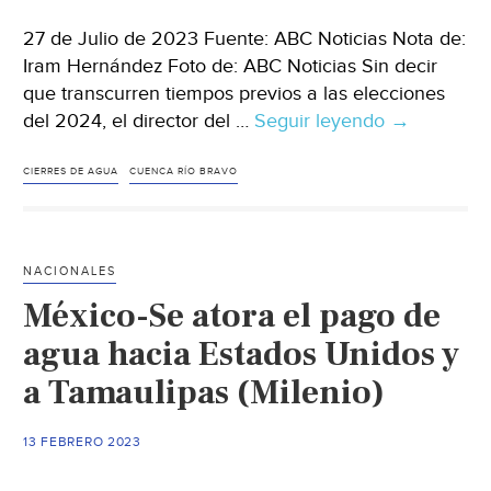
27 de Julio de 2023 Fuente: ABC Noticias Nota de:
Iram Hernández Foto de: ABC Noticias Sin decir
que transcurren tiempos previos a las elecciones
del 2024, el director del …
Seguir leyendo
Monterrey-
→
Ante
rechazo
CIERRES DE AGUA
CUENCA RÍO BRAVO
del
desmonte
en
NACIONALES
el
México-Se atora el pago de
río
Santa
agua hacia Estados Unidos y
Catarina,
a Tamaulipas (Milenio)
Conagua
pide
13 FEBRERO 2023
enfocarse
en