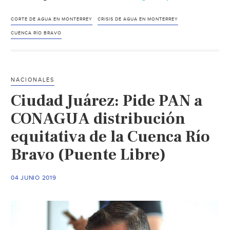
León-
Pide
CORTE DE AGUA EN MONTERREY
CRISIS DE AGUA EN MONTERREY
Conagu
CUENCA RÍO BRAVO
a
Agua
y
NACIONALES
Drenaje
Ciudad Juárez: Pide PAN a
de
Monterr
CONAGUA distribución
reducir
equitativa de la Cuenca Río
extracci
Bravo (Puente Libre)
de
Cerro
Prieto
04 JUNIO 2019
y
La
Boca
(El