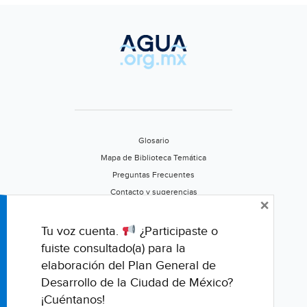
Chihuahua)
Glosario
Mapa de Biblioteca Temática
Preguntas Frecuentes
Contacto y sugerencias
×
Aviso de privacidad
Califica este portal
Tu voz cuenta.
¿Participaste o
fuiste consultado(a) para la
elaboración del Plan General de
Desarrollo de la Ciudad de México?
¡Cuéntanos!