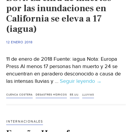
por las inundaciones en
California se eleva a 17
(iagua)
12 ENERO 2018
11 de enero de 2018 Fuente: iagua Nota: Europa
Press Al menos 17 personas han muerto y 24 se
encuentran en paradero desconocido a causa de
las intensas lluvias y …
Seguir leyendo
EUA:
→
La
cifra
CUENCA COSTERA
DESASTRES HÍDRICOS
EE.UU.
LLUVIAS
de
muertos
por
INTERNACIONALES
las