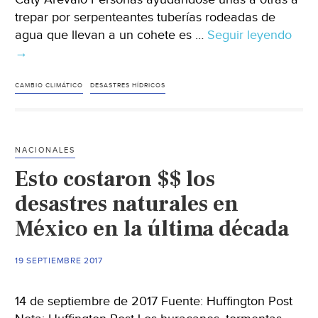
trepar por serpenteantes tuberías rodeadas de
agua que llevan a un cohete es …
Seguir leyendo
Inte
→
La
solu
al
CAMBIO CLIMÁTICO
DESASTRES HÍDRICOS
cam
clim
tamb
NACIONALES
está
Esto costaron $$ los
en
las
desastres naturales en
rela
México en la última década
hum
(EFE
19 SEPTIEMBRE 2017
Verd
14 de septiembre de 2017 Fuente: Huffington Post