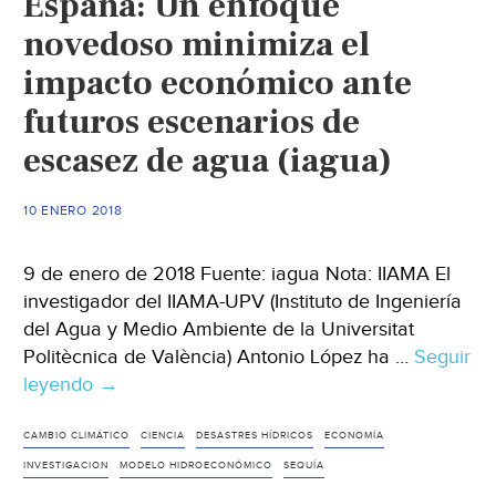
España: Un enfoque
inundaciones
en
novedoso minimiza el
California
impacto económico ante
se
futuros escenarios de
eleva
a
escasez de agua (iagua)
17
(iagua)
10 ENERO 2018
9 de enero de 2018 Fuente: iagua Nota: IIAMA El
investigador del IIAMA-UPV (Instituto de Ingeniería
del Agua y Medio Ambiente de la Universitat
Politècnica de València) Antonio López ha …
Seguir
leyendo
España:
→
Un
enfoque
CAMBIO CLIMÁTICO
CIENCIA
DESASTRES HÍDRICOS
ECONOMÍA
novedoso
INVESTIGACION
MODELO HIDROECONÓMICO
SEQUÍA
minimiza