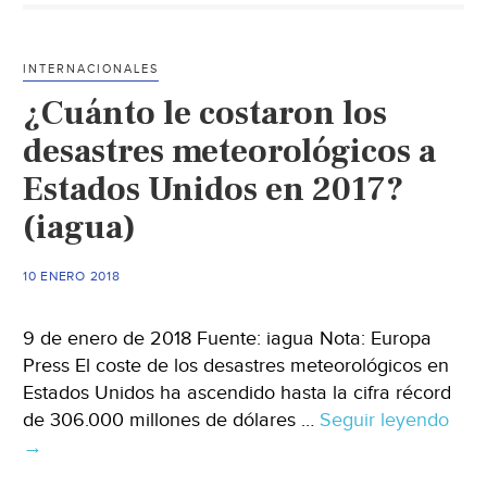
el
impacto
INTERNACIONALES
económico
¿Cuánto le costaron los
ante
futuros
desastres meteorológicos a
escenarios
Estados Unidos en 2017?
de
(iagua)
escasez
de
agua
10 ENERO 2018
(iagua)
9 de enero de 2018 Fuente: iagua Nota: Europa
Press El coste de los desastres meteorológicos en
Estados Unidos ha ascendido hasta la cifra récord
de 306.000 millones de dólares …
Seguir leyendo
¿Cu
→
le
cost