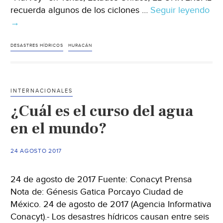
recuerda algunos de los ciclones …
Seguir leyendo
¿Cu
→
ha
sid
los
DESASTRES HÍDRICOS
HURACÁN
hu
má
let
INTERNACIONALES
en
¿Cuál es el curso del agua
Mé
en el mundo?
24 AGOSTO 2017
24 de agosto de 2017 Fuente: Conacyt Prensa
Nota de: Génesis Gatica Porcayo Ciudad de
México. 24 de agosto de 2017 (Agencia Informativa
Conacyt).- Los desastres hídricos causan entre seis