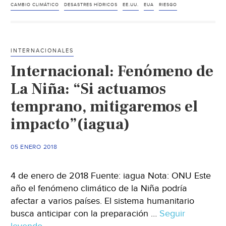
los
CAMBIO CLIMÁTICO
DESASTRES HÍDRICOS
EE.UU.
EUA
RIESGO
desa
mete
a
INTERNACIONALES
Est
Internacional: Fenómeno de
Uni
en
La Niña: “Si actuamos
201
temprano, mitigaremos el
(iag
impacto”(iagua)
05 ENERO 2018
4 de enero de 2018 Fuente: iagua Nota: ONU Este
año el fenómeno climático de la Niña podría
afectar a varios países. El sistema humanitario
busca anticipar con la preparación …
Seguir