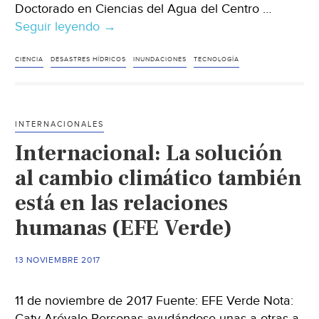
Doctorado en Ciencias del Agua del Centro …
Seguir leyendo
Nacional:
→
Egresado
UAEM
CIENCIA
DESASTRES HÍDRICOS
INUNDACIONES
TECNOLOGÍA
diseñó
alerta
temprana
INTERNACIONALES
ante
Internacional: La solución
inundaciones
(Ordenador
al cambio climático también
Político)
está en las relaciones
humanas (EFE Verde)
13 NOVIEMBRE 2017
11 de noviembre de 2017 Fuente: EFE Verde Nota:
Caty Arévalo Personas ayudándose unas a otras a