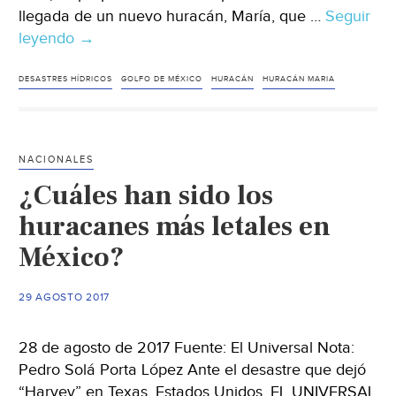
llegada de un nuevo huracán, María, que …
Seguir
leyendo
Así
→
es
la
DESASTRES HÍDRICOS
GOLFO DE MÉXICO
HURACÁN
HURACÁN MARIA
trayectoria
del
huracán
NACIONALES
María
¿Cuáles han sido los
huracanes más letales en
México?
29 AGOSTO 2017
28 de agosto de 2017 Fuente: El Universal Nota:
Pedro Solá Porta López Ante el desastre que dejó
“Harvey” en Texas, Estados Unidos, EL UNIVERSAL