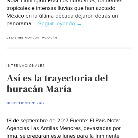
Nota: Huffington Post Los huracanes, tormentas
tropicales e intensas lluvias que han azotado
México en la última década dejaron detrás un
panorama …
Seguir leyendo
Esto
→
costaron
$$
DESASTRES HÍDRICOS
HURACÁN
los
desastres
naturales
INTERNACIONALES
en
Así es la trayectoria del
México
en
huracán María
la
última
18 SEPTIEMBRE 2017
década
18 de septiembre de 2017 Fuente: El País Nota:
Agencias Las Antillas Menores, devastadas por
Irma, se preparan este lunes para la inminente