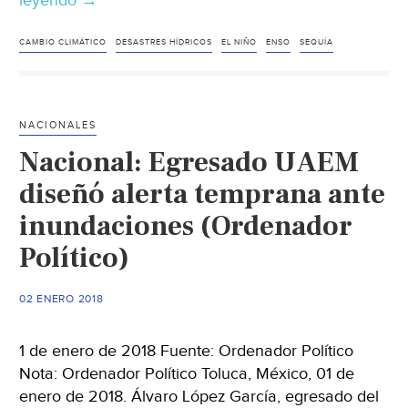
leyendo
Internacional:
→
Fenómeno
de
CAMBIO CLIMÁTICO
DESASTRES HÍDRICOS
EL NIÑO
ENSO
SEQUÍA
La
Niña:
“Si
NACIONALES
actuamos
Nacional: Egresado UAEM
temprano,
mitigaremos
diseñó alerta temprana ante
el
inundaciones (Ordenador
impacto”(iagua)
Político)
02 ENERO 2018
1 de enero de 2018 Fuente: Ordenador Político
Nota: Ordenador Político Toluca, México, 01 de
enero de 2018. Álvaro López García, egresado del