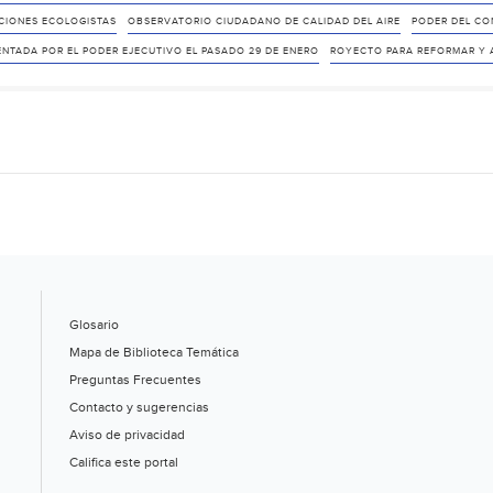
CIONES ECOLOGISTAS
OBSERVATORIO CIUDADANO DE CALIDAD DEL AIRE
PODER DEL CO
ENTADA POR EL PODER EJECUTIVO EL PASADO 29 DE ENERO
ROYECTO PARA REFORMAR Y A
Glosario
Mapa de Biblioteca Temática
Preguntas Frecuentes
Contacto y sugerencias
Aviso de privacidad
Califica este portal