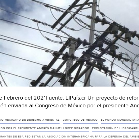
e Febrero del 2021Fuente: ElPaís.cr Un proyecto de reforma
ién enviada al Congreso de México por el presidente A
RO MEXICANO DE DERECHO AMBIENTAL
CONGRESO DE MÉXICO
EL FONDO MUNDIAL PARA
ADO POR EL PRESIDENTE ANDRÉS MANUEL LÓPEZ OBRADOR
EXPLOTACIÓN DE HIDROCARBU
GRANTES DE ESA RED ESTÁN LA ASOCIACIÓN INTERAMERICANA PARA LA DEFENSA DEL AMBI