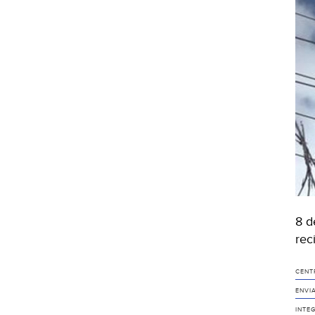
8 d
rec
CENT
ENVI
INTE