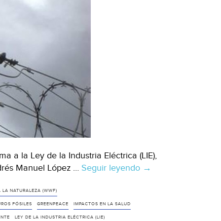
 a la Ley de la Industria Eléctrica (LIE),
ndrés Manuel López …
Seguir leyendo
Ecologistas
→
cuestionan
proyecto
 LA NATURALEZA (WWF)
de
ROS FÓSILES
GREENPEACE
IMPACTOS EN LA SALUD
reforma
ENTE
LEY DE LA INDUSTRIA ELÉCTRICA (LIE)