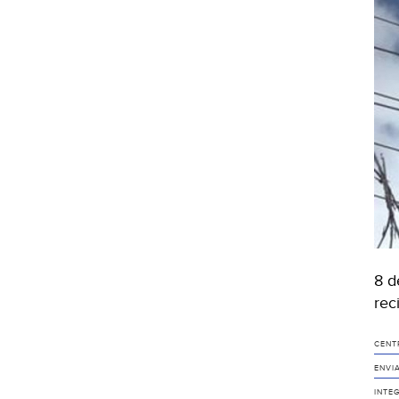
8 d
rec
CENT
ENVI
INTE