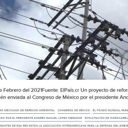
e Febrero del 2021Fuente: ElPaís.cr Un proyecto de reforma
ién enviada al Congreso de México por el presidente A
RO MEXICANO DE DERECHO AMBIENTAL
CONGRESO DE MÉXICO
EL FONDO MUNDIAL PARA
ADO POR EL PRESIDENTE ANDRÉS MANUEL LÓPEZ OBRADOR
EXPLOTACIÓN DE HIDROCARBU
GRANTES DE ESA RED ESTÁN LA ASOCIACIÓN INTERAMERICANA PARA LA DEFENSA DEL AMBI