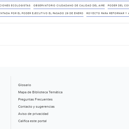
CIONES ECOLOGISTAS
OBSERVATORIO CIUDADANO DE CALIDAD DEL AIRE
PODER DEL CO
ENTADA POR EL PODER EJECUTIVO EL PASADO 29 DE ENERO
ROYECTO PARA REFORMAR Y A
Glosario
Mapa de Biblioteca Temática
Preguntas Frecuentes
Contacto y sugerencias
Aviso de privacidad
Califica este portal