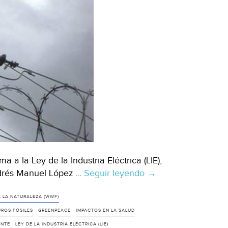
 a la Ley de la Industria Eléctrica (LIE),
ndrés Manuel López …
Seguir leyendo
Ecologistas
→
cuestionan
proyecto
 LA NATURALEZA (WWF)
de
ROS FÓSILES
GREENPEACE
IMPACTOS EN LA SALUD
reforma
ENTE
LEY DE LA INDUSTRIA ELÉCTRICA (LIE)