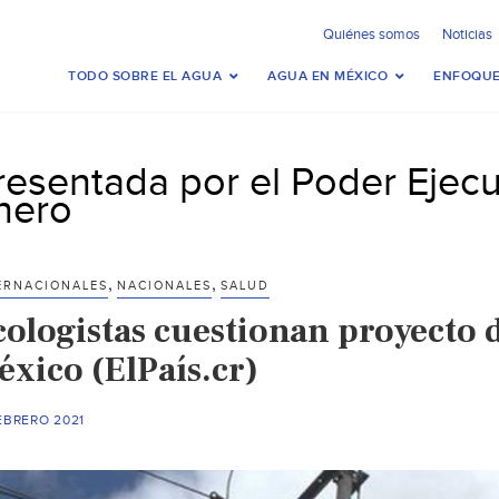
Quiénes somos
Noticias
TODO SOBRE EL AGUA
AGUA EN MÉXICO
ENFOQUE
resentada por el Poder Ejecu
nero
,
,
ERNACIONALES
NACIONALES
SALUD
cologistas cuestionan proyecto d
éxico (ElPaís.cr)
EBRERO 2021