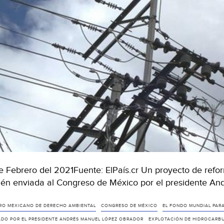
e Febrero del 2021Fuente: ElPaís.cr Un proyecto de reforma
ién enviada al Congreso de México por el presidente A
RO MEXICANO DE DERECHO AMBIENTAL
CONGRESO DE MÉXICO
EL FONDO MUNDIAL PARA
ADO POR EL PRESIDENTE ANDRÉS MANUEL LÓPEZ OBRADOR
EXPLOTACIÓN DE HIDROCARBU