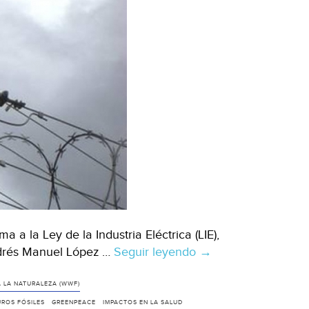
 a la Ley de la Industria Eléctrica (LIE),
ndrés Manuel López …
Seguir leyendo
Ecologistas
→
cuestionan
proyecto
 LA NATURALEZA (WWF)
de
ROS FÓSILES
GREENPEACE
IMPACTOS EN LA SALUD