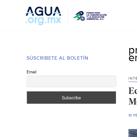
p
e
SÚSCRIBETE AL BOLETÍN
Email
INT
E
M
10 F