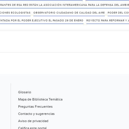
GRANTES DE ESA RED ESTÁN LA ASOCIACIÓN INTERAMERICANA PARA LA DEFENSA DEL AMBI
CIONES ECOLOGISTAS
OBSERVATORIO CIUDADANO DE CALIDAD DEL AIRE
PODER DEL CO
ENTADA POR EL PODER EJECUTIVO EL PASADO 29 DE ENERO
ROYECTO PARA REFORMAR Y A
Glosario
Mapa de Biblioteca Temática
Preguntas Frecuentes
Contacto y sugerencias
Aviso de privacidad
Califica este portal