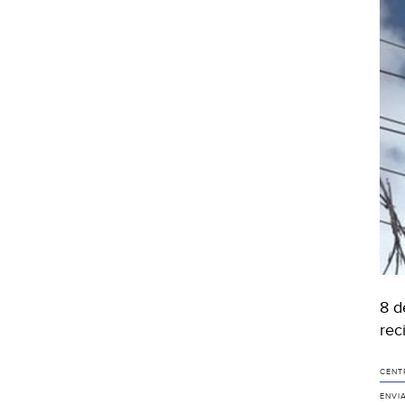
8 d
rec
CENT
ENVI